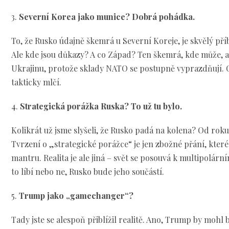
3.
Severní Korea jako munice? Dobrá pohádka.
To, že Rusko údajně škemrá u Severní Koreje, je skvělý pří
Ale kde jsou důkazy? A co Západ? Ten škemrá, kde může, 
Ukrajinu, protože sklady NATO se postupně vyprazdňují.
takticky mlčí.
4.
Strategická porážka Ruska? To už tu bylo.
Kolikrát už jsme slyšeli, že Rusko padá na kolena? Od roku 
Tvrzení o „strategické porážce“ je jen zbožné přání, kter
mantru. Realita je ale jiná – svět se posouvá k multipolárn
to líbí nebo ne, Rusko bude jeho součástí.
5.
Trump jako „gamechanger“?
Tady jste se alespoň přiblížil realitě. Ano, Trump by moh