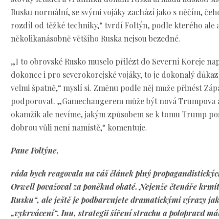
Rusku normální, se svými vojáky zachází jako s něčím, čeho 
rozdíl od těžké techniky,“ tvrdí Foltýn, podle kterého ale 
několikanásobně většího Ruska nejsou bezedné.
„I to obrovské Rusko muselo přilézt do Severní Koreje na
dokonce i pro severokorejské vojáky, to je dokonalý důkaz 
velmi špatně,“ myslí si. Změnu podle něj může přinést Záp
podporovat. „Gamechangerem může být nová Trumpova ad
okamžik ale nevíme, jakým způsobem se k tomu Trump post
dobrou vůli není namístě,“ komentuje.
Pane Foltýne,
ráda bych reagovala na váš článek plný propagandistických 
Orwell považoval za poněkud okaté. Nejenže čtenáře krm
Rusku“, ale ještě je podbarvujete dramatickými výrazy jak
„vykrvácení“. Inu, strategii šíření strachu a polopravd m