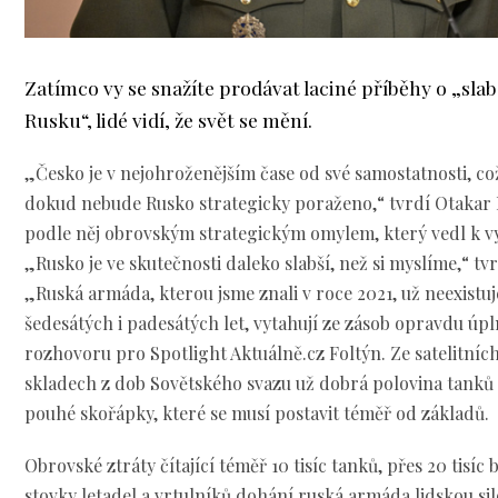
Zatímco vy se snažíte prodávat laciné příběhy o „sla
Rusku“, lidé vidí, že svět se mění.
„Česko je v nejohroženějším čase od své samostatnosti, což
dokud nebude Rusko strategicky poraženo,“ tvrdí Otakar F
podle něj obrovským strategickým omylem, který vedl k v
„Rusko je ve skutečnosti daleko slabší, než si myslíme,“ tvr
„Ruská armáda, kterou jsme znali v roce 2021, už neexistuj
šedesátých i padesátých let, vytahují ze zásob opravdu úpln
rozhovoru pro Spotlight Aktuálně.cz Foltýn. Ze satelitních
skladech z dob Sovětského svazu už dobrá polovina tanků zm
pouhé skořápky, které se musí postavit téměř od základů.
Obrovské ztráty čítající téměř 10 tisíc tanků, přes 20 tisíc
stovky letadel a vrtulníků dohání ruská armáda lidskou si