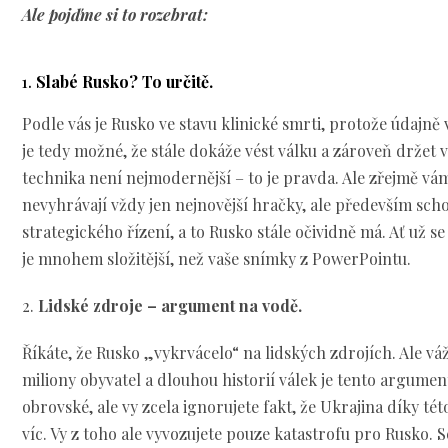
Ale pojďme si to rozebrat:
1.
Slabé Rusko? To určitě.
Podle vás je Rusko ve stavu klinické smrti, protože údajně 
je tedy možné, že stále dokáže vést válku a zároveň držet v
technika není nejmodernější – to je pravda. Ale zřejmě vám
nevyhrávají vždy jen nejnovější hračky, ale především sch
strategického řízení, a to Rusko stále očividně má. Ať už se
je mnohem složitější, než vaše snímky z PowerPointu.
2.
Lidské zdroje – argument na vodě.
Říkáte, že Rusko „vykrvácelo“ na lidských zdrojích. Ale vá
miliony obyvatel a dlouhou historií válek je tento argument
obrovské, ale vy zcela ignorujete fakt, že Ukrajina díky té
víc. Vy z toho ale vyvozujete pouze katastrofu pro Rusko. S