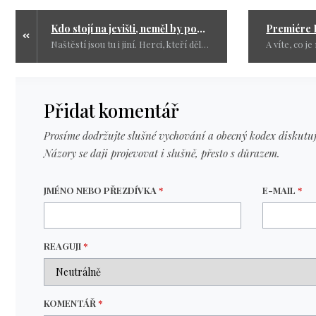
Kdo stojí na jevišti, neměl by poučovat o politice: Ivan Trojan a jeho „slušnost“ v praxi
Naštěstí jsou tu i jiní. Herci, kteří dělají svou práci pro lidi, ne pro politiku.
Přidat komentář
Prosíme dodržujte slušné vychování a obecný kodex diskutuj
Názory se daji projevovat i slušně, přesto s důrazem.
JMÉNO NEBO PŘEZDÍVKA
*
E-MAIL
*
REAGUJI
*
KOMENTÁŘ
*