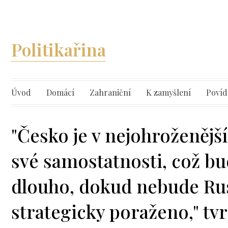
Politikařina
Úvod
Domácí
Zahraniční
K zamyšlení
Povíd
"Česko je v nejohroženějš
své samostatnosti, což bud
dlouho, dokud nebude Ru
strategicky poraženo," tv