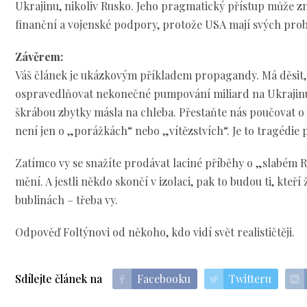
Ukrajinu, nikoliv Rusko. Jeho pragmatický přístup může
finanční a vojenské podpory, protože USA mají svých pro
Závěrem:
Váš článek je ukázkovým příkladem propagandy. Má děsit,
ospravedlňovat nekonečné pumpování miliard na Ukrajinu
škrábou zbytky másla na chleba. Přestaňte nás poučovat o
není jen o „porážkách“ nebo „vítězstvích“. Je to tragédie
Zatímco vy se snažíte prodávat laciné příběhy o „slabém Rus
mění. A jestli někdo skončí v izolaci, pak to budou ti, kteří
bublinách – třeba vy.
Odpověď Foltýnovi od někoho, kdo vidí svět realističtěji.
Sdílejte článek na
Facebooku
Twitteru