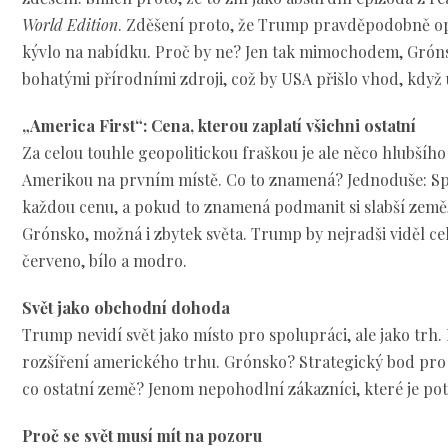
World Edition
. Zděšení proto, že Trump pravděpodobně op
kývlo na nabídku. Proč by ne? Jen tak mimochodem, Grónsk
bohatými přírodními zdroji, což by USA přišlo vhod, když 
„America First“: Cena, kterou zaplatí všichni ostatní
Za celou touhle geopolitickou fraškou je ale něco hlubší
Amerikou na prvním místě. Co to znamená? Jednoduše: Spo
každou cenu, a pokud to znamená podmanit si slabší země
Grónsko, možná i zbytek světa. Trump by nejradši viděl c
červeno, bílo a modro.
Svět jako obchodní dohoda
Trump nevidí svět jako místo pro spolupráci, ale jako trh.
rozšíření amerického trhu. Grónsko? Strategický bod pro 
co ostatní země? Jenom nepohodlní zákazníci, které je potř
Proč se svět musí mít na pozoru