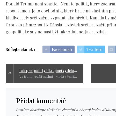
Donald Trump není spasitel. Není to politik, který zachrán
sebou samou. Je to obchodník, který hraje na vlastním pí
kladivo, celý svět začne vypadat jako hřebík. Kanada by m
Grónsko přimrznout k Dánsku a zbytek světa se začít přip
geopolitické sny nemusí být tak vzdálené, jak se zdají.
Sdílejte článek na
Facebooku
Twitteru
Tak prej nám ty Ukrajinci vydělali pěkný balík, aspoň podle Fialy......
Ale jedno věděli všichni – vláda s těmi čísly kouzlí jak kartářka na pouti.
Přidat komentář
Prosíme dodržujte slušné vychování a obecný kodex diskutuj