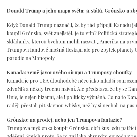
Donald Trump a jeho mapa světa: 51 států, Grónsko a zby
Když Donald Trump naznačil, že by rád připojil Kanadu jak
koupil Grónsko, svět znejistěl. Je to vtip? Politická strateg
skládanky, kterou bychom mohli nazvat „Amerika na první
Trumpovi fandové možná tleskají, ale pro zbytek planety t
parodie na Monopoly.
Kanada: země javorového sirupu a Trumpovy choutky
Kanada je pro USA dlouhodobě něco jako mladší sourozen
zdvořilá a někdy trochu naivní. Ale představa, že by se Ka
Unie, je nejen bizarní, ale i politicky výbušná. Co na to 
raději přestali pít slavnou whisky, než by si nechali na pas
Grónsko: na prodej, nebo jen Trumpova fantazie?
Trumpova myšlenka koupit Grónsko, obří kus ledu patřící 
zděšení. Smích proto, že to zní jako absurdní epizoda z r