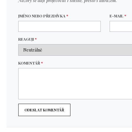
Názory se daji projevovat i slušně, přesto s důrazem.
JMÉNO NEBO PŘEZDÍVKA
*
E-MAIL
*
REAGUJI
*
KOMENTÁŘ
*
ODESLAT KOMENTÁŘ