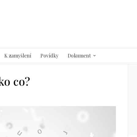
K zamyšlení
Povídky
Dokument
ko co?