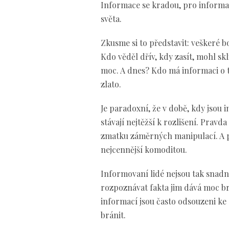
Informace se kradou, pro informac
světa.
Zkusme si to představit: veškeré bo
Kdo věděl dřív, kdy zasít, mohl skli
moc. A dnes? Kdo má informaci o t
zlato.
Je paradoxní, že v době, kdy jsou 
stávají nejtěžší k rozlišení. Pravd
zmatku záměrných manipulací. A 
nejcennější komoditou.
Informovaní lidé nejsou tak snadn
rozpoznávat fakta jim dává moc br
informací jsou často odsouzeni ke 
bránit.