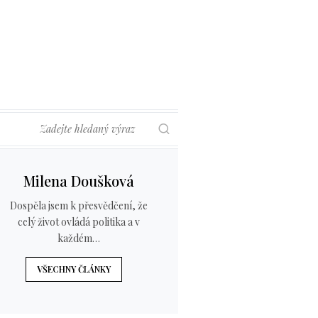
Hledat
Milena Doušková
Dospěla jsem k přesvědčení, že
celý život ovládá politika a v
každém…
VŠECHNY ČLÁNKY