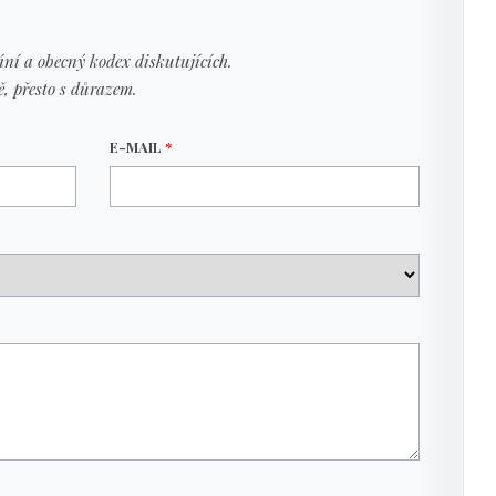
ní a obecný kodex diskutujících.
ě, přesto s důrazem.
E-MAIL
*