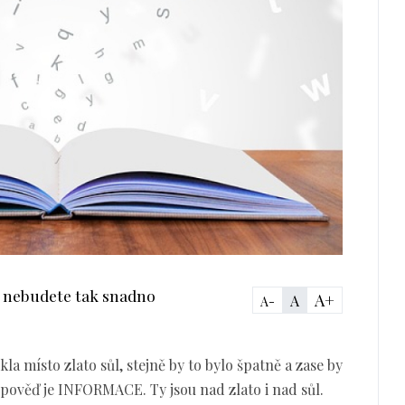
k nebudete tak snadno
A+
A
A-
a místo zlato sůl, stejně by to bylo špatně a zase by
pověď je INFORMACE. Ty jsou nad zlato i nad sůl.