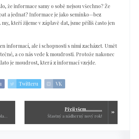
lo, že informace samy o sobě nejsou všechno? Že
chápat a jednat? Informace je jako semínko—bez
my, kteří žijeme v záplavě dat, jsme příliš často jen
en informací, ale i schopnosti s nimi zacházet. Umět
žitečné, a co nás vede k moudrosti. Protože nakonec
ato je moudrost, která z informací vzejde.
u
Twitteru
VK
Přeji všem.............
"No vidíš Mili, teď jsi na to zase kápla. Každý má druhému dělat tak, co sám by chtěl, aby se mu od druhého dělo."
Šťastný a nádherný nový rok!