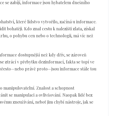
e se zabíjí, informace jsou hybatelem dnešního
hatství, které lidstvo vytvořilo, začíná u informace.
dit bohatěji. Kdo znal cestu k nalezišti zlata, získal
rhu, o pohybu cen nebo o technologii, má víc než
informace dostupnější než kdy dřív, se zároveň
a se ztrácí v přebytku dezinformací, fakta se topí ve
přesto—nebo právě proto—jsou informace stále tou
o manipulovatelní. Znalost a schopnost
ánit se manipulaci a ovlivňování. Naopak lidé bez
svému zneužívání, neboť jim chybí nástroje, jak se