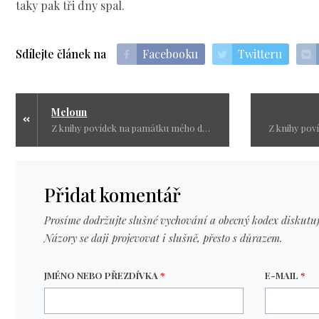
taky pak tři dny spal.
Sdílejte článek na
Facebooku
Twitteru
Meloun
Z knihy povídek na památku mého dědečka. Krásné roky s ním zůstaly ve vzpomínkách.
Přidat komentář
Prosíme dodržujte slušné vychování a obecný kodex diskutuj
Názory se daji projevovat i slušně, přesto s důrazem.
JMÉNO NEBO PŘEZDÍVKA
*
E-MAIL
*