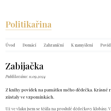
Politikařina
Úvod
Domácí
Zahraniční
K zamyšlení
Povíd
Zabijačka
Publikováno: 11.09.2024
Z knihy povídek na památku mého dědečka. Krásné r
zůstaly ve vzpomínkách.
Už ve vlaku jsem se těšila na proslulé dědečkovy klobásy. V