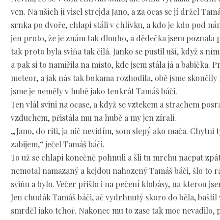
ven. Na uších jí visel strejda Jano, a za ocas se jí držel Tamá
srnka po dvoře, chlapi stáli v chlívku, a kdo je kdo pod 
jen proto, že je znám tak dlouho, a dědečka jsem poznala po
tak proto byla sviňa tak čilá. Janko se pustil uší, když s 
a pak si to namířila na místo, kde jsem stála já a babička. 
meteor, a jak nás tak bokama rozhodila, obě jsme skončily n
jsme je neměly v hubě jako tenkrát Tamáš báči.
Ten vlál svini na ocase, a když se vztekem a strachem posra
vzduchem, přistála mu na hubě a my jen zírali.
„Jano, do riti, ja nič nevidím, som slepý ako mača. Chytni t
zabijem,“ ječel Tamáš báči.
To už se chlapi konečně pohnuli a šli tu mrchu nacpat zpá
nemotal namazaný a kejdou nahozený Tamáš báči, šlo to r
sviňu a bylo. Večer přišlo i na pečení klobásy, na kterou jse
Jen chudák Tamáš báči, ač vydrhnutý skoro do běla, bašti
smrděl jako tchoř. Nakonec mu to zase tak moc nevadilo, pro