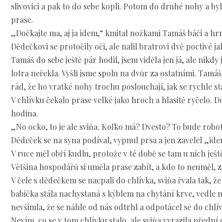
slivovici a pak to do sebe kopli. Potom do druhé nohy a by
prase.
„Dočkajte ma, aj ja idem,“ kmital nožkami Tamáš báči a hrn
Dědečkovi se protočily oči, ale nalil bratrovi dvě poctivé ja
Tamáš do sebe ještě pár hodil, jsem viděla jen já, ale nikdy
lotra neřekla. Vyšli jsme spolu na dvůr za ostatními. Tamáš 
rád, že ho vratké nohy trochu poslouchají, jak se rychle sta
V chlívku čekalo prase velké jako hroch a hlasitě ryčelo. Dob
hodina.
„No ocko, to je ale sviňa. Koľko má? Dvesto? To bude robot
Dědeček se na syna podíval, vypnul prsa a jen zavelel „id
V ruce měl obří kudlu, protože v té době se tam u nich ješt
Většina hospodářů si uměla prase zabít, a kdo to neuměl, 
V čele s dědečkem se nacpali do chlívka, sviňa řvala tak, 
babička stála nachystaná s kýblem na chytání krve, vedle n
nevšimla, že se náhle od nás odtrhl a odpotácel se do chl
Nevím, co se v tom chlívku stalo, ale sviňa vyrazila přední 