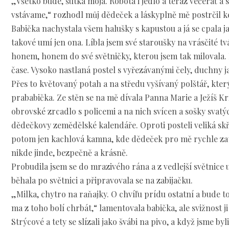
„Všetko bude, šutka moja. Robota i jedlo a teraz večerať a 
vstávame,“ rozhodl můj dědeček a láskyplně mě postrčil ke
Babička nachystala všem halušky s kapustou a já se cpala 
takové umí jen ona. Líbla jsem své staroušky na vrásčité t
honem, honem do své světničky, kterou jsem tak milovala. B
čase. Vysoko nastlaná postel s vyřezávanými čely, duchny 
Přes to květovaný potah a na středu vyšívaný polštář, který
prababička. Ze stěn se na mě dívala Panna Marie a Ježíš Kri
obrovské zrcadlo s policemi a na nich svícen a sošky svatý
dědečkovy zemědělské kalendáře. Oproti posteli veliká skř
potom jen kachlová kamna, kde dědeček pro mě rychle zato
nikde jinde, bezpečně a krásně.
Probudila jsem se do mrazivého rána a z vedlejší světnice 
běhala po světnici a připravovala se na zabijačku.
„Milka, chytro na raňajky. O chvíľu prídu ostatní a bude to
ma z toho bolí chrbát,“ lamentovala babička, ale svižnost ji 
Strýcové a tety se slízali jako švábi na pivo, a když jsme byl