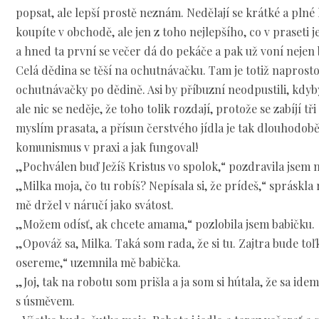
popsat, ale lepší prostě neznám. Nedělají se krátké a plné 
koupíte v obchodě, ale jen z toho nejlepšího, co v praseti 
a hned ta první se večer dá do pekáče a pak už voní nejen 
Celá dědina se těší na ochutnávačku. Tam je totiž napros
ochutnávačky po dědině. Asi by příbuzní neodpustili, kdy
ale nic se neděje, že toho tolik rozdají, protože se zabíjí tř
myslím prasata, a přísun čerstvého jídla je tak dlouhodob
komunismus v praxi a jak fungoval!
„Pochválen buď Ježíš Kristus vo spolok,“ pozdravila jsem 
„Milka moja, čo tu robíš? Nepísala si, že prídeš,“ spráskla
mě držel v náručí jako svátost.
„Možem odísť, ak chcete amama,“ pozlobila jsem babičku.
„Opováž sa, Milka. Taká som rada, že si tu. Zajtra bude toľ
osereme,“ uzemnila mě babička.
„Joj, tak na robotu som prišla a ja som si hútala, že sa ide
s úsměvem.