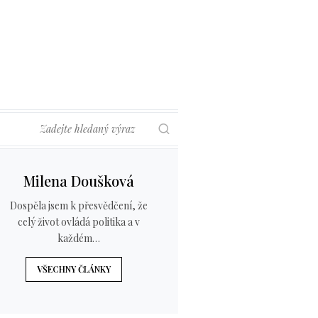
Hledat
Milena Doušková
Dospěla jsem k přesvědčení, že
celý život ovládá politika a v
každém…
VŠECHNY ČLÁNKY