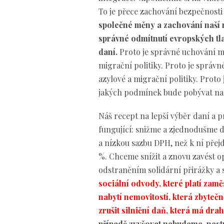
To je přece zachování bezpečnosti
společné měny a zachování naší 
správné odmítnutí evropských tlak
daní.
Proto je správné uchování ma
migrační politiky. Proto je správ
azylové a migrační politiky. Proto
jakých podmínek bude pobývat na
Náš recept na lepší výběr daní a 
fungující: snižme a zjednodušme 
a nízkou sazbu DPH, než k ní přejd
%. Chceme snížit a znovu zavést o
odstraněním solidární přirážky a
sociální odvody, které platí zam
nabytí nemovitostí, která zbytečn
zrušit silniční daň, která má drah
případě zvyšovat nebudeme, nest