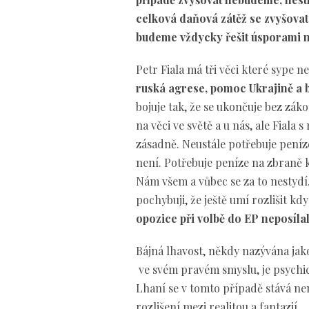
celková daňová zátěž se zvyšovat
budeme vždycky řešit úsporami n
Petr Fiala má tři věci které sype n
ruská agrese, pomoc Ukrajině a 
bojuje tak, že se ukončuje bez zá
na věci ve světě a u nás, ale Fiala
zásadně. Neustále potřebuje peníz
není. Potřebuje peníze na zbraně 
Nám všem a vůbec se za to nestydí. 
pochybuji, že ještě umí rozlišit k
opozice při volbě do EP neposíla
Bájná lhavost, někdy nazývána jak
ve svém pravém smyslu, je psychi
Lhaní se v tomto případě stává ne
rozlišení mezi realitou a fantazií.