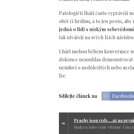
Patologičtí lháři často vyprávějí n
oběť či hrdinu, a to jen proto, ab
jedná o lidi s nízkým sebevědomím,
tak utvářejí na svých lžích závislos
Lháři mohou během konverzace mě
dokonce nesouhlas demonstrovat p
nemluví o nedůležitých nebo zcela
lže.
Sdílejte článek na
Facebook