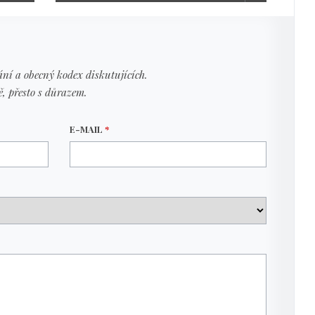
ní a obecný kodex diskutujících.
ě, přesto s důrazem.
E-MAIL
*