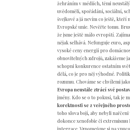
žehráním v médiích, těmi neustálým
uvědomělí, spořádání, sociální, s
švejkové a já nevím co ještě, kteř
Evropské unie. Nevěřte tomu. Bruse
že jsme ještě málo evropští. Zajíma
nějak selhává. Nefunguje euro, asp
vysoké ceny energií pro domácnos
obnovitelných zdrojů, zakážeme j
schopni konkurence ostatním světe
dělá, co je pro něj výhodné. Polit
rozumu. Chováme se chvílemi jako b
Evropa neustále ztrácí své posta
jmény. Kdo se o to pokusí, tak je 
korektnosti se z veřejného prost
toho slova bojí, aby nebyli nařčen
dokonce xenofobie či extremismu 
integrace. Vzpomeňme si na vnucov