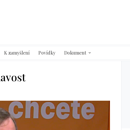
K zamyšlení
Povídky
Dokument
havost