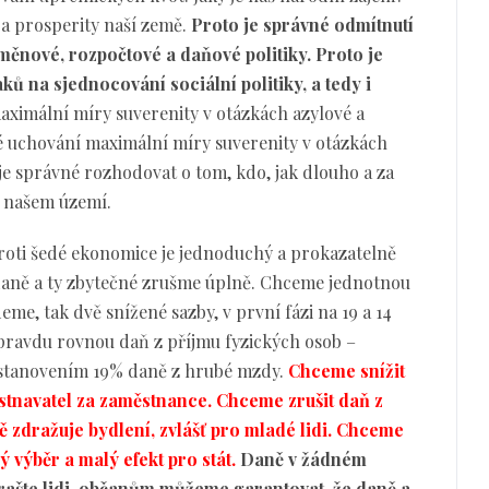
 a prosperity naší země.
Proto je správné odmítnutí
měnové, rozpočtové a daňové politiky.
Proto je
ů na sjednocování sociální politiky, a tedy i
ximální míry suverenity v otázkách azylové a
né uchování maximální míry suverenity v otázkách
 je správné rozhodovat o tom, kdo, jak dlouho a za
 našem území.
proti šedé ekonomice je jednoduchý a prokazatelně
daně a ty zbytečné zrušme úplně. Chceme jednotnou
eme, tak dvě snížené sazby, v první fázi na 19 a 14
pravdu rovnou daň z příjmu fyzických osob –
 stanovením 19% daně z hrubé mzdy.
Chceme snížit
ěstnavatel za zaměstnance. Chceme zrušit daň z
ě zdražuje bydlení, zvlášť pro mladé lidi. Chceme
ý výběr a malý efekt pro stát.
Daně v žádném
rašte lidi, občanům můžeme garantovat, že daně a