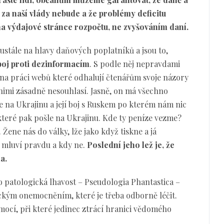
 za naší vlády nebude a že problémy deficitu
a výdajové stránce rozpočtu, ne zvyšováním daní.
eustále na hlavy daňových poplatníků a jsou to,
boj proti dezinformacím
. S podle něj nepravdami
kona práci webů které odhalují čtenářům svoje názory
 s nimi zásadně nesouhlasí. Jasně, on má všechno
e na Ukrajinu a její boj s Ruskem po kterém nám nic
které pak pošle na Ukrajinu. Kde ty peníze vezme?
Žene nás do války, lže jako když tiskne a já
dy mluví pravdu a kdy ne.
Poslední jeho lež je, že
la.
o patologická lhavost – Pseudologia Phantastica –
ckým onemocněním, které je třeba odborně léčit.
mocí, při které jedinec ztrácí hranici vědomého