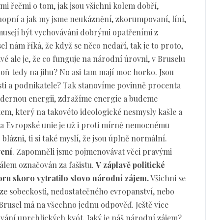
i řečmi o tom, jak jsou všichni kolem dobří,
chopní a jak my jsme neukáznění, zkorumpovaní, líní,
í musejí být vychováváni dobrými opatřeními z
l nám říká, že když se něco nedaří, tak je to proto,
vé ale je, že co funguje na národní úrovni, v Bruselu
oň tedy na jihu? No asi tam mají moc horko. Jsou
ti a podnikatele? Tak stanovíme povinně procenta
adernou energii, zdražíme energie a budeme
m, který na takovéto ideologické nesmysly kašle a
ika Evropské unie je už i proti mírně nemocnému
lázni, ti si také myslí, že jsou úplně normální.
vení
. Zapomněli jsme pojmenovávat věci pravými
málem označován za fašistu.
V záplavě politické
oru skoro vytratilo slovo národní zájem.
Všichni se
i ze sobeckosti, nedostatečného evropanství, nebo
Brusel má na všechno jednu odpověď. Ještě více
ání uprchlických kvót. Jaký je náš národní zájem?