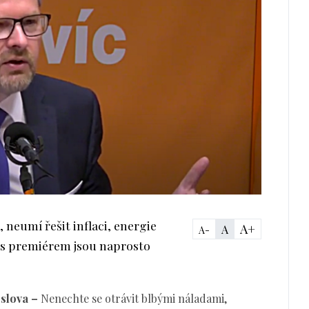
 neumí řešit inflaci, energie
A+
A
A-
e s premiérem jsou naprosto
 slova –
Nenechte se otrávit blbými náladami,