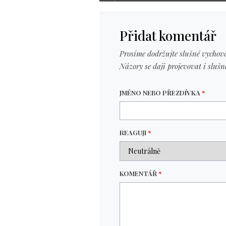
Přidat komentář
Prosíme dodržujte slušné vychová
Názory se daji projevovat i slušn
JMÉNO NEBO PŘEZDÍVKA
*
REAGUJI
*
KOMENTÁŘ
*