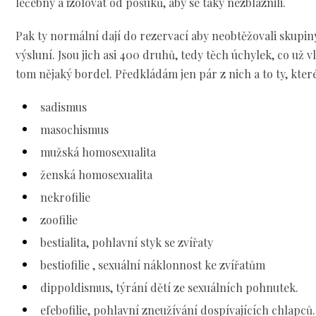
léčebny a izolovat od pošuků, aby se taky nezbláznili.
Pak ty normální dají do rezervací aby neobtěžovali skupiny
výsluní. Jsou jich asi 400 druhů, tedy těch úchylek, co už v
tom nějaký bordel. Předkládám jen pár z nich a to ty, které
sadismus
masochismus
mužská homosexualita
ženská homosexualita
nekrofilie
zoofilie
bestialita, pohlavní styk se zvířaty
bestiofilie , sexuální náklonnost ke zvířatům
dippoldismus, týrání dětí ze sexuálních pohnutek.
efebofilie, pohlavní zneužívání dospívajících chlapců.