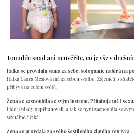
Tomuhle snad ani neuvěříte, co je vše v dnešn
Italka se provdala sama za sebe, sologamie nabírá na po
Italka Laura Mesiová má za sebou svatbu. Zájemců o sňatek
přibývá na celém světě.
Žena se zasnoubila se svým lustrem. Přitahuje mě i sexuá
Lidé ji nikdy nepřitahovali, a tak se nyní zasnoubila se svý
sexuálně,“ říká.
Žena se provdala za svého šestiletého zlatého retrívra