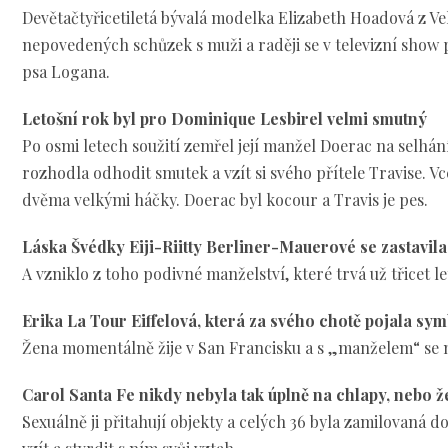
Devětačtyřicetiletá bývalá modelka Elizabeth Hoadová z Ve
nepovedených schůzek s muži a raději se v televizní show
psa Logana.
Letošní rok byl pro Dominique Lesbirel velmi smutný
Po osmi letech soužití zemřel její manžel Doerac na selhán
rozhodla odhodit smutek a vzít si svého přítele Travise. V
dvěma velkými háčky. Doerac byl kocour a Travis je pes.
Láska Švédky Eiji-Riitty Berliner-Mauerové se zastavila 
A vzniklo z toho podivné manželství, které trvá už třicet le
Erika La Tour Eiffelová, která za svého chotě pojala sym
Žena momentálně žije v San Francisku a s „manželem“ se n
Carol Santa Fe nikdy nebyla tak úplně na chlapy, nebo ž
Sexuálně ji přitahují objekty a celých 36 byla zamilovaná d