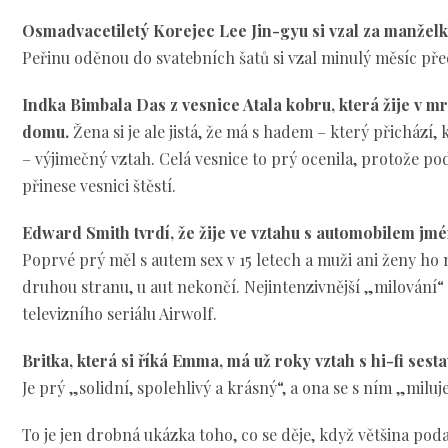
Osmadvacetiletý Korejec Lee Jin-gyu si vzal za manželk
Peřinu oděnou do svatebních šatů si vzal minulý měsíc p
Indka Bimbala Das z vesnice Atala kobru, která žije v mr
domu.
Žena si je ale jistá, že má s hadem – který přicház
– výjimečný vztah. Celá vesnice to prý ocenila, protože po
přinese vesnici štěstí.
Edward Smith tvrdí, že žije ve vztahu s automobilem jm
Poprvé prý měl s autem sex v 15 letech a muži ani ženy ho 
druhou stranu, u aut nekončí. Nejintenzivnější „milování“ 
televizního seriálu Airwolf.
Britka, která si říká Emma, má už roky vztah s hi-fi sest
Je prý „solidní, spolehlivý a krásný“, a ona se s ním „milu
To je jen drobná ukázka toho, co se děje, když většina po