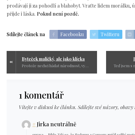
prodávají ji za pohodlí a blahobyt. Vraťte lidem morálku,
přijde i láska.
Pokud není pozdě.
Sdílejte článek na
Facebooku
Twitteru
Byteček maličký, ale jako klícka
Protože nechci hádat národnost, vyberte si na globusu kdopak to asi je a jaká vlajka mu patří.
1 komentář
Vítejte v diskusi ke článku. Sdílejte své názory, obavy 
#
Jirka neutrálně
oprava ... Bible Zdá se, že Sodomu a Gomoru zničil veliký me