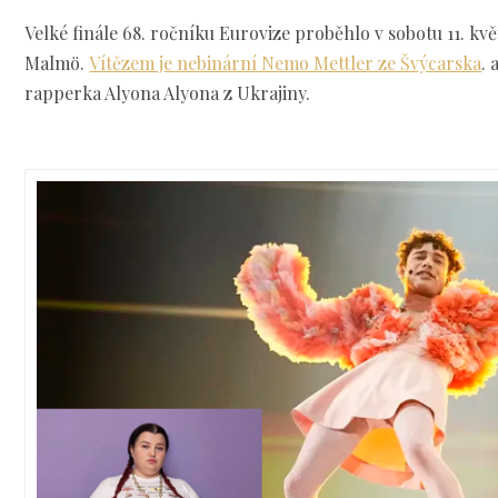
Velké finále 68. ročníku Eurovize proběhlo v sobotu
11. kv
Malmö
.
Vítězem je nebinární Nemo Mettler ze Švýcarska
. 
rapperka Alyona Alyona z Ukrajiny.