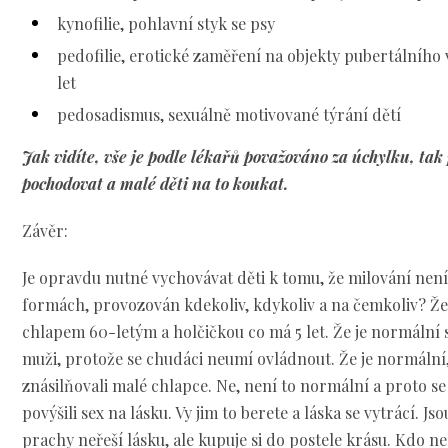
kynofilie, pohlavní styk se psy
pedofilie, erotické zaměření na objekty pubertálního v
let
pedosadismus, sexuálně motivované týrání dětí
Jak vidíte, vše je podle lékařů považováno za úchylku, tak
pochodovat a malé děti na to koukat.
Závěr:
Je opravdu nutné vychovávat děti k tomu, že milování není 
formách, provozován kdekoliv, kdykoliv a na čemkoliv? Že
chlapem 60-letým a holčičkou co má 5 let. Že je normální 
muži, protože se chudáci neumí ovládnout. Že je normální, 
znásilňovali malé chlapce. Ne, není to normální a proto se z
povýšili sex na lásku. Vy jim to berete a láska se vytrácí. J
prachy neřeší lásku, ale kupuje si do postele krásu. Kdo n