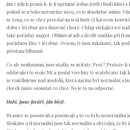
jim v jejich přáních. Je ji upřímně jedno jestli chodí kluci
pokud se z toho nerozvine něco, co je absolutně mimo. Vši
se žena, co se chce provdat za svůj lustr či kávovou konvic
dobu v léčebně pro duševně choré. Chlap strkající své nád
také pořádný magor. Oblizovat zdi a drolit omítku při fra
pořádnou klec v léčebně. Ovšem, ty jsou zakázané, tak pod
přestane blbnout.
Co ale nezkousnu, jsou sňatky se zvířaty: Proč? Protože t
oddávající to svoje NE a poslat všechny ty svatebčany tak 
se rozčilujeme nad zoofolií, která začíná být normální a j
člověk může ošoustat co chce. No je to na odporné.
Haló, pane faráři, jdu blejt.
Hranice se posouvají a posouvají a to co bylo nenormální j
tleskáno a ti normální jsou tak normální a obyčejní, že by 