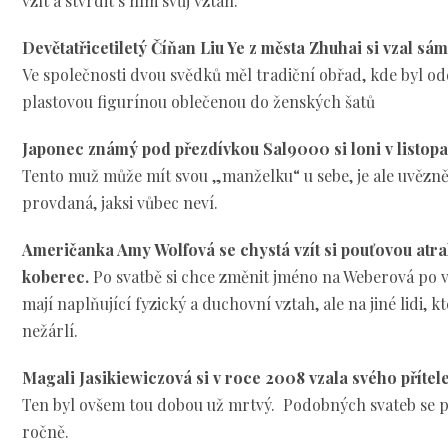
vzít a stvrdit s ním svůj vztah.
Devětatřicetiletý Číňan Liu Ye z města Zhuhai si vzal sám
Ve společnosti dvou svědků měl tradiční obřad, kde byl od
plastovou figurínou oblečenou do ženských šatů
Japonec známý pod přezdívkou Sal9000 si loni v listopa
Tento muž může mít svou „manželku“ u sebe, je ale uvězněn
provdaná, jaksi vůbec neví.
Američanka Amy Wolfová se chystá vzít si pouťovou atr
koberec.
Po svatbě si chce změnit jméno na Weberová po v
mají naplňující fyzický a duchovní vztah, ale na jiné lidi, kt
nežárlí.
Magali Jasikiewiczová si v roce 2008 vzala svého příte
Ten byl ovšem tou dobou už mrtvý. Podobných svateb se pr
ročně.