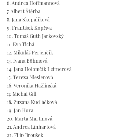
6. Andrea Hoffmannová
7. Albert Štěrba
8. Jana Skopalíková
9. František Kopřiva
10. Tomáš Guth Jarkovský
11. Eva Tichá
12. Mikuláš Ferjenčík
13. Ivana Böhmová
14. Jana Holomčík Leitnerová
15. Tereza Nieslerová
16. Veronika Hažlinská
17. Michal Gill
18. Zuzana Kudláčková
19. Jan Hora
20. Marta Martinová
21. Andrea Linhartová
22. Filip Jiroušek