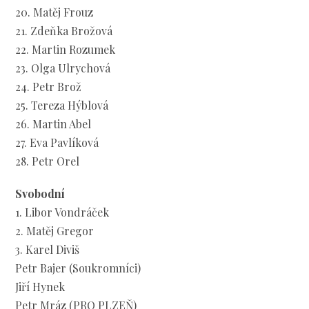
20. Matěj Frouz
21. Zdeňka Brožová
22. Martin Rozumek
23. Olga Ulrychová
24. Petr Brož
25. Tereza Hýblová
26. Martin Abel
27. Eva Pavlíková
28. Petr Orel
Svobodní
1. Libor Vondráček
2. Matěj Gregor
3. Karel Diviš
Petr Bajer (Soukromníci)
Jiří Hynek
Petr Mráz (PRO PLZEŇ)