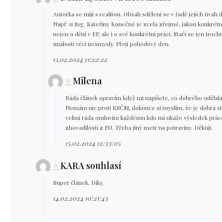
Autorka se míjí s realitou. Obsah sdělení se v řadě jejích úva
Např. u Ing. Kateřiny Konečné je zcela zřejmé, jakou konkrétn
nejen o dění v EP, ale i o své konkrétní práci. Stačí se jen tro
znalosti věci nesmysly. Přeji pohodový den.
15.02.2024 11:22:22
#
Milena
Ráda článek opravím když mi napíšete, co dobrého udělala 
Nemám nic proti KSČM, dokonce si myslím, že je dobrá st
velmi ráda omluvím každému kdo mi ukáže výsledek prác
zhovadilosti z EU. Třeba jiný metr na potraviny. Děkuji.
15.02.2024 12:33:05
#
KARA souhlasí
Super článek. Díky.
14.02.2024 10:21:43