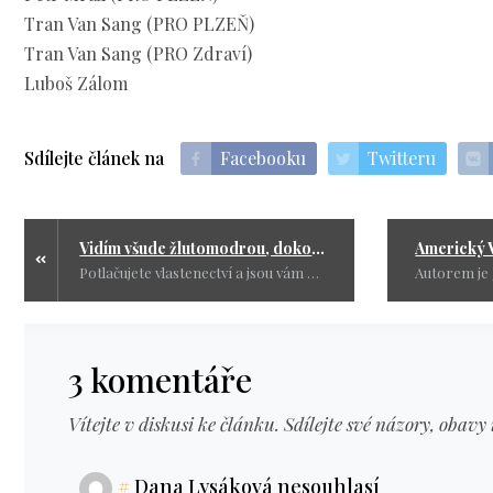
Tran Van Sang (PRO PLZEŇ)
Tran Van Sang (PRO Zdraví)
Luboš Zálom
Sdílejte článek na
Facebooku
Twitteru
Vidím všude žlutomodrou, dokonce i na biatlonu u nás doma
Potlačujete vlastenectví a jsou vám milejší vlezprdelky, vlastizrádci, konfidenti a sebranka všeho druhu.
3 komentáře
Vítejte v diskusi ke článku. Sdílejte své názory, obavy 
#
Dana Lysáková nesouhlasí