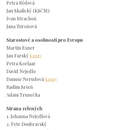
Petra Rédová
Jan Skalický (KSČM)
Ivan Strachoň
Jana Turoňová
Starostové a osobnosti pro Evropu
Martin Exner
Jan Farský
kauzy
Petra Korlaar
David Nejedlo
Danuše Nerudová
kauzy
Radim Sršeň
Adam Trunečka
Strana zelených
1. Johanna Nejedlová
2. Petr Doubravský