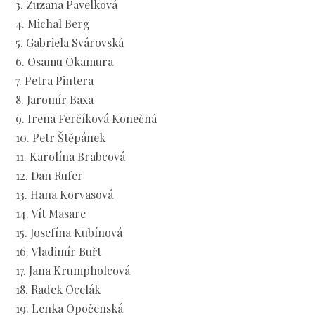
3. Zuzana Pavelková
4. Michal Berg
5. Gabriela Svárovská
6. Osamu Okamura
7. Petra Pintera
8. Jaromír Baxa
9. Irena Ferčíková Konečná
10. Petr Štěpánek
11. Karolína Brabcová
12. Dan Rufer
13. Hana Korvasová
14. Vít Masare
15. Josefína Kubínová
16. Vladimír Buřt
17. Jana Krumpholcová
18. Radek Ocelák
19. Lenka Opočenská