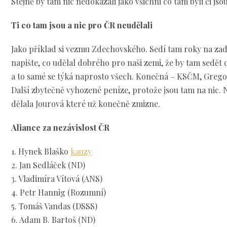
Stejně by tam nic nedokázali jako všichni co tam byli či jso
Ti co tam jsou a nic pro ČR neudělali
Jako příklad si vezmu Zdechovského. Sedí tam roky na za
napište, co udělal dobrého pro naši zemi, že by tam sedět 
a to samé se týká naprosto všech. Konečná – KSČM, Gregorov
Další zbytečně vyhozené peníze, protože jsou tam na nic.
dělala Jourová které už konečně zmizne.
Aliance za nezávislost ČR
1. Hynek Blaško
kauzy
2. Jan Sedláček (ND)
3. Vladimíra Vítová (ANS)
4. Petr Hannig (Rozumní)
5. Tomáš Vandas (DSSS)
6. Adam B. Bartoš (ND)