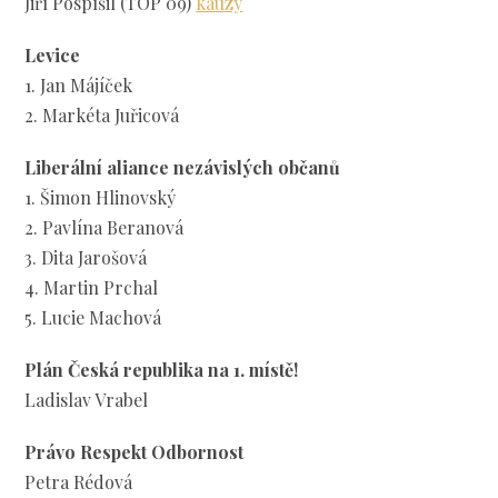
Jiří Pospíšil (TOP 09)
kauzy
Levice
1. Jan Májíček
2. Markéta Juřicová
Liberální aliance nezávislých občanů
1. Šimon Hlinovský
2. Pavlína Beranová
3. Dita Jarošová
4. Martin Prchal
5. Lucie Machová
Plán Česká republika na 1. místě!
Ladislav Vrabel
Právo Respekt Odbornost
Petra Rédová