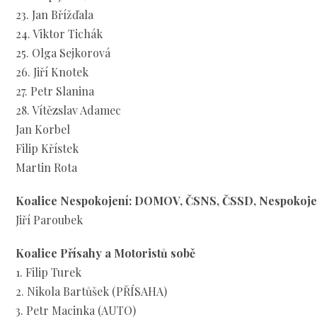
23. Jan Břížďala
24. Viktor Tichák
25. Olga Sejkorová
26. Jiří Knotek
27. Petr Slanina
28. Vítězslav Adamec
Jan Korbel
Filip Křístek
Martin Rota
Koalice Nespokojení: DOMOV, ČSNS, ČSSD, Nespokoje
Jiří Paroubek
Koalice Přísahy a Motoristů sobě
1. Filip Turek
2. Nikola Bartůšek (PŘÍSAHA)
3. Petr Macinka (AUTO)