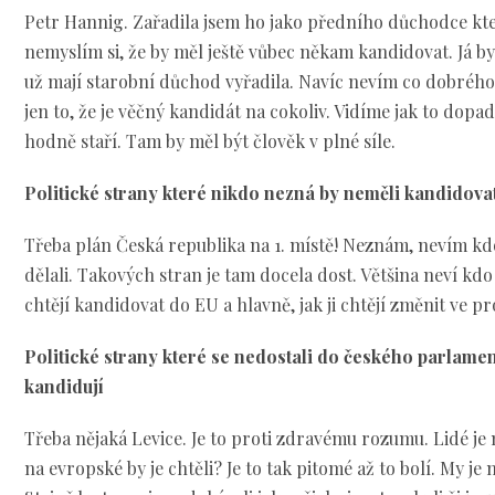
Petr Hannig. Zařadila jsem ho jako předního důchodce kter
nemyslím si, že by měl ještě vůbec někam kandidovat. Já b
už mají starobní důchod vyřadila. Navíc nevím co dobrého 
jen to, že je věčný kandidát na cokoliv. Vidíme jak to dop
hodně staří. Tam by měl být člověk v plné síle.
Politické strany které nikdo nezná by neměli kandidova
Třeba plán Česká republika na 1. místě! Neznám, nevím kdo
dělali. Takových stran je tam docela dost. Většina neví kdo 
chtějí kandidovat do EU a hlavně, jak ji chtějí změnit ve p
Politické strany které se nedostali do českého parlame
kandidují
Třeba nějaká Levice. Je to proti zdravému rozumu. Lidé je
na evropské by je chtěli? Je to tak pitomé až to bolí. My j