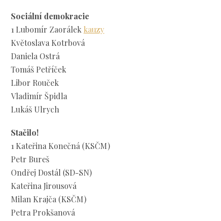
Sociální demokracie
1 Lubomír Zaorálek
kauzy
Květoslava Kotrbová
Daniela Ostrá
Tomáš Petříček
Libor Rouček
Vladimír Špidla
Lukáš Ulrych
Stačilo!
1 Kateřina Konečná (KSČM)
Petr Bureš
Ondřej Dostál (SD-SN)
Kateřina Jirousová
Milan Krajča (KSČM)
Petra Prokšanová