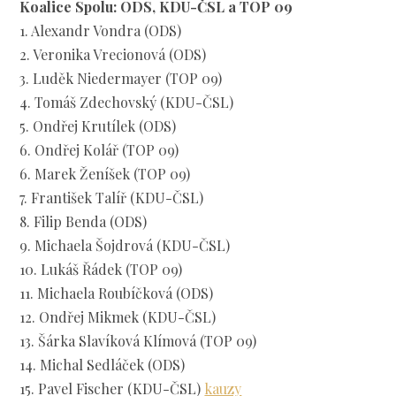
Koalice Spolu: ODS, KDU-ČSL a TOP 09
1. Alexandr Vondra (ODS)
2. Veronika Vrecionová (ODS)
3. Luděk Niedermayer (TOP 09)
4. Tomáš Zdechovský (KDU-ČSL)
5. Ondřej Krutílek (ODS)
6. Ondřej Kolář (TOP 09)
6. Marek Ženíšek (TOP 09)
7. František Talíř (KDU-ČSL)
8. Filip Benda (ODS)
9. Michaela Šojdrová (KDU-ČSL)
10. Lukáš Řádek (TOP 09)
11. Michaela Roubíčková (ODS)
12. Ondřej Mikmek (KDU-ČSL)
13. Šárka Slavíková Klímová (TOP 09)
14. Michal Sedláček (ODS)
15. Pavel Fischer (KDU-ČSL)
kauzy