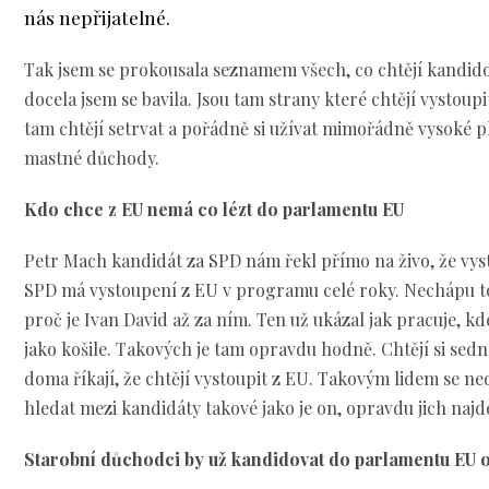
nás nepřijatelné.
Tak jsem se prokousala seznamem všech, co chtějí kandid
docela jsem se bavila. Jsou tam strany které chtějí vystoupit
tam chtějí setrvat a pořádně si užívat mimořádně vysoké 
mastné důchody.
Kdo chce z EU nemá co lézt do parlamentu EU
Petr Mach kandidát za SPD nám řekl přímo na živo, že vys
SPD má vystoupení z EU v programu celé roky. Nechápu to
proč je Ivan David až za ním. Ten už ukázal jak pracuje, kd
jako košile. Takových je tam opravdu hodně. Chtějí si sedno
doma říkají, že chtějí vystoupit z EU. Takovým lidem se ne
hledat mezi kandidáty takové jako je on, opravdu jich najd
Starobní důchodci by už kandidovat do parlamentu EU 