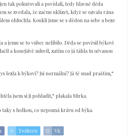
 jen tak pokuřovali a povídali, tedy hlavně děda
sem se zvedala, že začnu uklízet, když se ozvala rána
málem ohluchla. Koukli jsme se s dědou na sebe a beze
a a jemu se to vůbec nelíbilo. Děda se pověsil býkovi
ačil a konejšivě mluvil, zatím co já táhla tu uřvanou
bys lezla k býkovi? Jsi normální? Já tě snad praštím,“
chtěla jsem si ji pohladit,“ plakala Mirka.
Co taky s holkou, co nepozná krávu od býka.
u
Twitteru
VK