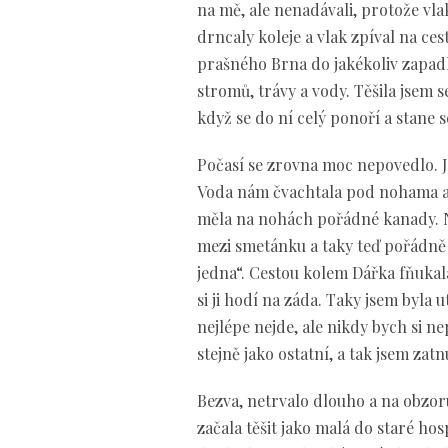
na mě, ale nenadávali, protože vla
drncaly koleje a vlak zpíval na ces
prašného Brna do jakékoliv zapadlé
stromů, trávy a vody. Těšila jsem s
když se do ní celý ponoří a stane se
Počasí se zrovna moc nepovedlo. Je
Voda nám čvachtala pod nohama a z
měla na nohách pořádné kanady. Ne
mezi smetánku a taky teď pořádně l
jedna“. Cestou kolem Dářka fňukala 
si ji hodí na záda. Taky jsem byla
nejlépe nejde, ale nikdy bych si n
stejně jako ostatní, a tak jsem zatn
Bezva, netrvalo dlouho a na obzoru
začala těšit jako malá do staré ho