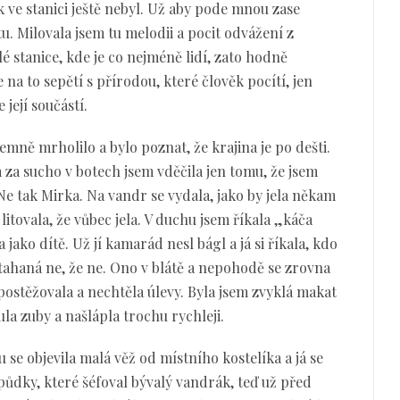
k ve stanici ještě nebyl. Už aby pode mnou zase
tu. Milovala jsem tu melodii a pocit odvážení z
 stanice, kde je co nejméně lidí, zato hodně
e na to sepětí s přírodou, které člověk pocítí, jen
 její součástí.
mně mrholilo a bylo poznat, že krajina je po dešti.
a sucho v botech jsem vděčila jen tomu, že jsem
 tak Mirka. Na vandr se vydala, jako by jela někam
itovala, že vůbec jela. V duchu jsem říkala „káča
jako dítě. Už jí kamarád nesl bágl a já si říkala, kdo
 utahaná ne, že ne. Ono v blátě a nepohodě se zrovna
epostěžovala a nechtěla úlevy. Byla jsem zvyklá makat
ula zuby a našlápla trochu rychleji.
 se objevila malá věž od místního kostelíka a já se
spůdky, které šéfoval bývalý vandrák, teď už před