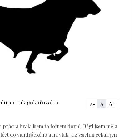
olu jen tak pokuřovali a
A+
A
A-
a práci a brala jsem to fofrem domů. Bágl jsem měla
léct do vandráckého a na vlak. Už všichni čekali jen