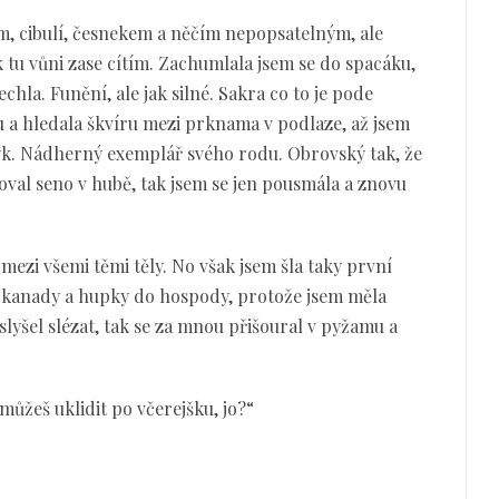
, cibulí, česnekem a něčím nepopsatelným, ale
tu vůni zase cítím. Zachumlala jsem se do spacáku,
echla. Funění, ale jak silné. Sakra co to je pode
u a hledala škvíru mezi prknama v podlaze, až jsem
býk. Nádherný exemplář svého rodu. Obrovský tak, že
oval seno v hubě, tak jsem se jen pousmála a znovu
mezi všemi těmi těly. No však jsem šla taky první
a kanady a hupky do hospody, protože jsem měla
slyšel slézat, tak se za mnou přišoural v pyžamu a
můžeš uklidit po včerejšku, jo?“