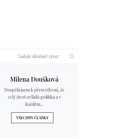
Hledat
Milena Doušková
Dospěla jsem k přesvědčení, že
celý život ovládá politika a v
každém…
VŠECHNY ČLÁNKY