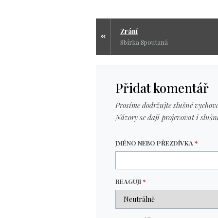
Zrání
Sbírka Spoutaná
Přidat komentář
Prosíme dodržujte slušné vychová
Názory se daji projevovat i slušn
JMÉNO NEBO PŘEZDÍVKA
*
REAGUJI
*