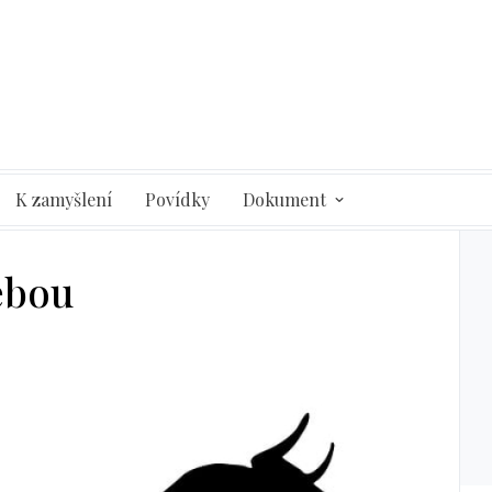
K zamyšlení
Povídky
Dokument
ebou