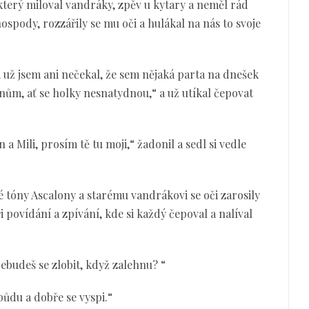
který miloval vandráky, zpěv u kytary a neměl rád
hospody, rozzářily se mu oči a hulákal na nás to svoje
á už jsem ani nečekal, že sem nějaká parta na dnešek
m, ať se holky nesnatydnou,“ a už utíkal čepovat
 Mili, prosím tě tu moji,“ žadonil a sedl si vedle
é tóny Ascalony a starému vandrákovi se oči zarosily
 povídání a zpívání, kde si každý čepoval a nalíval
Nebudeš se zlobit, když zalehnu? “
půdu a dobře se vyspi.“