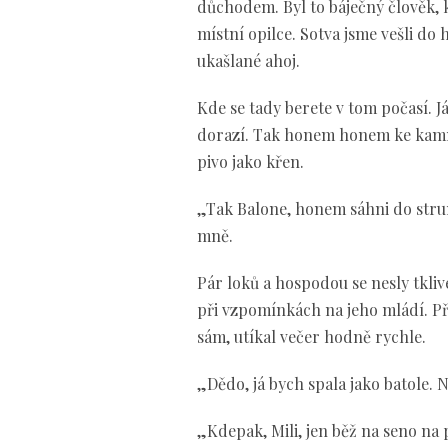
důchodem. Byl to báječný člověk, 
místní opilce. Sotva jsme vešli do 
ukašlané ahoj.
Kde se tady berete v tom počasí. J
dorazí. Tak honem honem ke kamnů
pivo jako křen.
„Tak Balone, honem sáhni do strun a
mně.
Pár loků a hospodou se nesly tkliv
při vzpomínkách na jeho mládí. Při
sám, utíkal večer hodně rychle.
„Dědo, já bych spala jako batole. 
„Kdepak, Mili, jen běž na seno na 