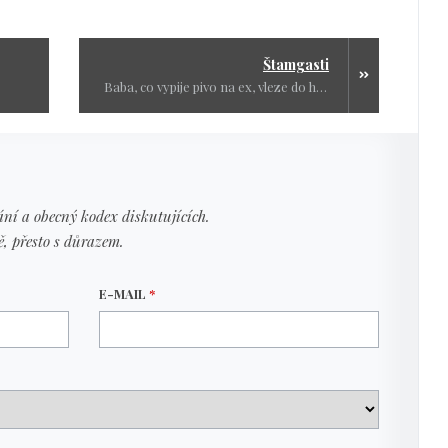
Štamgasti
Baba, co vypije pivo na ex, vleze do hospody místo na pole, cpe se utopencem a po světě chodí skoro nahá, může pít i pivo
ní a obecný kodex diskutujících.
ě, přesto s důrazem.
E-MAIL
*