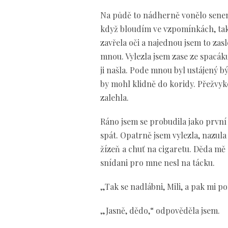
Na půdě to nádherně vonělo senem
když bloudím ve vzpomínkách, tak 
zavřela oči a najednou jsem to zasl
mnou. Vylezla jsem zase ze spacák
ji našla. Pode mnou byl ustájený 
by mohl klidně do koridy. Přežvyk
zalehla.
Ráno jsem se probudila jako první 
spát. Opatrně jsem vylezla, nazul
žízeň a chuť na cigaretu. Děda mě 
snídani pro mne nesl na tácku.
„Tak se nadlábni, Mili, a pak mi po
„Jasně, dědo,“ odpověděla jsem.