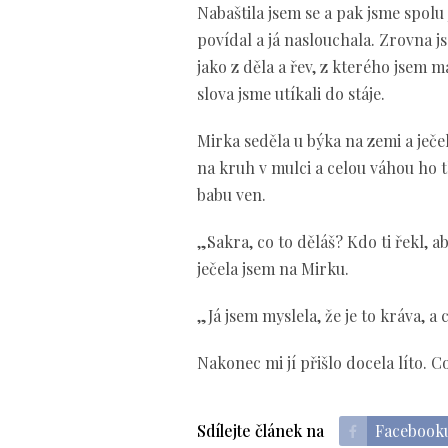
Nabaštila jsem se a pak jsme spolu
povídal a já naslouchala. Zrovna j
jako z děla a řev, z kterého jsem 
slova jsme utíkali do stáje.
Mirka seděla u býka na zemi a ječel
na kruh v mulci a celou váhou ho tl
babu ven.
„Sakra, co to děláš? Kdo ti řekl, a
ječela jsem na Mirku.
„Já jsem myslela, že je to kráva, a 
Nakonec mi jí přišlo docela líto. 
Sdílejte článek na
Facebook