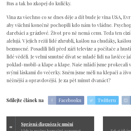
Rus a tak ho zkopej do kuličky.
Vina za všechno co se dnes děje a dít bude je vina USA, Evr
aby všichni konečně pochopili kdo nám to vládne. Psychopat
darebáci a grázlové. Život pro ně nemá cenu. Teda ten cizí ž
alelujá. V jejich režii lidé zhrubli, kašlou na chudáky, kaš
bezmocné. Posadili lidi před záři televize a počítače a hustí
lidé věděli. Je velmi smutné dívat se mladé lidi na lavičce j
poklad-mobil-a klape a klape. Naše mládí jsme prokecali v 
svými láskami do večerky. Sněm jsme měli na klepači a život
něžnější a opravdovější. Je za pět minut dvanáct?
Sdílejte článek na
Facebooku
Twitteru
Správná diagnóza je umění
Vždy je možno bezpečně rozeznat, od kterého konkrétního orgánu to je, a ne, jak mi řekla má obvodní údržbářka, že od věku.