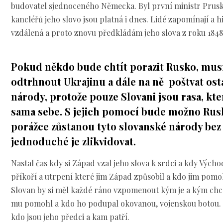
budovatel sjednoceného Německa. Byl první ministr Prus
kancléřů jeho slovo jsou platná i dnes. Lidé zapomínají a 
vzdálená a proto znovu předkládám jeho slova z roku 1848
Pokud někdo bude chtít porazit Rusko, mus
odtrhnout Ukrajinu a dále na ně poštvat ost
národy, protože pouze Slovani jsou rasa, kte
sama sebe. S jejich pomocí bude možno Rusk
porážce zůstanou tyto slovanské národy bez
jednoduché je zlikvidovat.
Nastal čas kdy si Západ vzal jeho slova k srdci a kdy Výc
příkoří a utrpení které jim Západ způsobil a kdo jim pomo
Slovan by si měl každé ráno vzpomenout kým je a kým chc
mu pomohl a kdo ho podupal okovanou, vojenskou botou. K
kdo jsou jeho předci a kam patří.