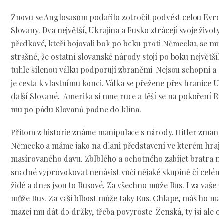
Znovu se Anglosasům podařilo zotročit podvést celou Evro
Slovany. Dva největší, Ukrajina a Rusko ztrácejí svoje životy
předkové, kteří bojovali bok po boku proti Německu, se mu
strašné, že ostatní slovanské národy stojí po boku největš
tuhle šílenou válku podporují zbraněmi. Nejsou schopni a 
je cesta k vlastnímu konci. Válka se přežene přes hranice 
další Slované. Amerika si mne ruce a těší se na pokoření R
mu po pádu Slovanů padne do klína.
Přitom z historie známe manipulace s národy. Hitler zmani
Německo a máme jako na dlani představení ve kterém hraj
masírovaného davu. Zblblého a ochotného zabíjet bratra n
snadné vyprovokovat nenávist vůči nějaké skupině čí celém
židé a dnes jsou to Rusové. Za všechno může Rus. I za vaše
může Rus. Za vaši blbost může taky Rus. Chlape, máš ho m
mazej mu dát do držky, třeba povyroste. Ženská, ty jsi ale o