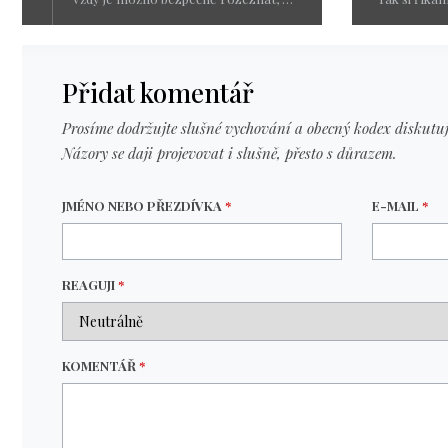
Přidat komentář
Prosíme dodržujte slušné vychování a obecný kodex diskutuj
Názory se daji projevovat i slušně, přesto s důrazem.
JMÉNO NEBO PŘEZDÍVKA
*
E-MAIL
*
REAGUJI
*
KOMENTÁŘ
*