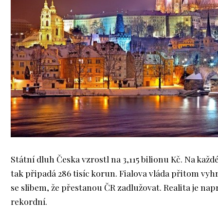
Státní dluh Česka vzrostl na 3,115 bilionu Kč. Na kaž
tak připadá 286 tisíc korun. Fialova vláda přitom vyh
se slibem, že přestanou ČR zadlužovat. Realita je na
rekordní.