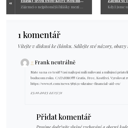
Hlášky dvou osob které jsou mimo zdravý rozum
Zájemci o nejpitomější hlášky mezi politiky, ostatní si prosím hledejte sami. Zdar IQ.
1 komentář
Vítejte v diskusi ke článku. Sdílejte své názory, obavy 
#
Frank neutrálně
Mate sa na co tesit! Vasi najlepsi mili milovani a milujuci pria
buducom roku. CATARMO!!!! Gratis, Free, Kostfrei. Vyrolovat 
https://www.rt.com/news/585631-ukraine-financial-aid-eu/
23.10.2023 22:13:31
Přidat komentář
Prosíme dodržujte slušné vychování a obecný kode