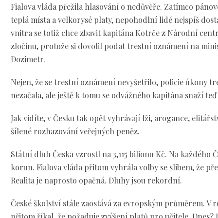
Fialova vláda přežila hlasování o nedůvěře. Zatímco pánové 
teplá místa a velkorysé platy, nepohodlní lidé nejspíš dos
vnitra se totiž chce zbavit kapitána Kotrče z Národní cen
zločinu, protože si dovolil podat trestní oznámení na min
Dozimetr.
Nejen, že se trestní oznámení nevyšetřilo, policie úkony t
nezačala, ale ještě k tomu se odvážného kapitána snaží teď
Jak vidíte, v Česku tak opět vyhrávají lži, arogance, elitář
šílené rozhazování veřejných peněz.
Státní dluh Česka vzrostl na 3,115 bilionu Kč. Na každého Č
korun. Fialova vláda přitom vyhrála volby se slibem, že př
Realita je naprosto opačná. Dluhy jsou rekordní.
České školství stále zaostává za evropským průměrem. V r
přitom říkal, že požaduje zvýšení platů pro učitele. Dnes? 