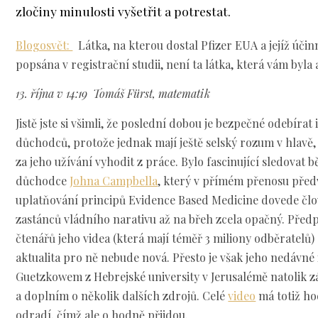
zločiny minulosti vyšetřit a potrestat.
Blogosvět:
Látka, na kterou dostal Pfizer EUA a jejíž účin
popsána v registrační studii, není ta látka, která vám byl
13. října v 14:19
Tomáš Fürst, matematik
Jistě jste si všimli, že poslední dobou je bezpečné odebíra
důchodců, protože jednak mají ještě selský rozum v hlavě,
za jeho užívání vyhodit z práce. Bylo fascinující sledovat
důchodce
Johna Campbella
, který v přímém přenosu před
uplatňování principů Evidence Based Medicine dovede člo
zastánců vládního narativu až na břeh zcela opačný. Před
čtenářů jeho videa (která mají téměř 3 miliony odběratelů) 
aktualita pro ně nebude nová. Přesto je však jeho nedávné
Guetzkowem z Hebrejské university v Jerusalémě natolik zá
a doplním o několik dalších zdrojů. Celé
video
má totiž ho
odradí, čímž ale o hodně přijdou.