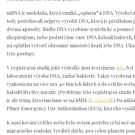
mRNA je molekula, která vzniká „opisem“ z DNA. Výrobci
tedy potřebovali nejprve vyrobit DNA, která je předlohou
dvěma způsoby. Buďto DNA vyrobíme synteticky a pomoc
zkopírujeme, nebo podstrčíme vzor DNA kolonii bakterií,
na oplátku vytvoří ohromné množství kopií této DNA. Ukazu
tyto postupy.
V registrační studii, jejíž výsledky jsou zveřejněny
zde
, byl
laboratorní výroba DNA, žádné bakterie. Takto vyrobená
vyzkoušena na více než 40 tisících lidech a do celého svět
Safe&Effective narativ. (Problémy této registrační studie 
je ale téma, kterému jsme se na SMIS
již věnovali
.) Na zákl
Pfizer Emergency Use Authorization (EUA), kterého využil
K naočkování celého světa bylo ovšem potřeba větší než ma
zázračného roztoku. Vyrábět dávky pro celou planetu pom