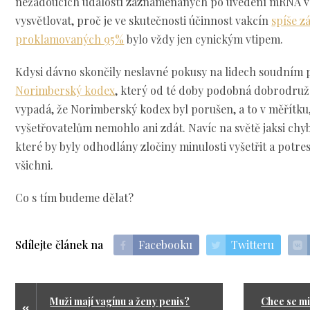
nežádoucích událostí zaznamenaných po uvedení mRNA va
vysvětlovat, proč je ve skutečnosti účinnost vakcín
spíše z
proklamovaných 95%
bylo vždy jen cynickým vtipem.
Kdysi dávno skončily neslavné pokusy na lidech soudním p
Norimberský kodex
, který od té doby podobná dobrodružst
vypadá, že Norimberský kodex byl porušen, a to v měřítku,
vyšetřovatelům nemohlo ani zdát. Navíc na světě jaksi chyb
které by byly odhodlány zločiny minulosti vyšetřit a potre
všichni.
Co s tím budeme dělat?
Sdílejte článek na
Facebooku
Twitteru
Muži mají vagínu a ženy penis?