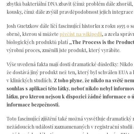
zbytků bakteriální DNA zbavit (čímž problém dále zhoršil
kousky, čímž dále zvýšil pravděpodobnost jejich integrac
Josh Guetzkow dále líčí fascinující historku z roku 1955 o 
obrně, kterou si můžete
přečíst na wikipedii
, a zcela správ
biologických produktů platí „
The Process is the Produc
výrobní proces, změnili jste produkt, který vyrábíte.
Výše uvedená fakta mají dosti dramatické důsledky: Nikdo
že dostává jiný produkt než ten, který byl schválen EUA a 
v klinických studiích.
Z toho plyne, že nikdo na světě ne
souhlas s aplikací této látky, neboť nikdo nebyl informov
látku, pro kterou nejsou k dispozici žádné informace o 
informace bezpečnosti.
Toto fascinující zjištění také možná vysvětluje dramatický
nežádoucích událostí zaznamenaných v registrační studii