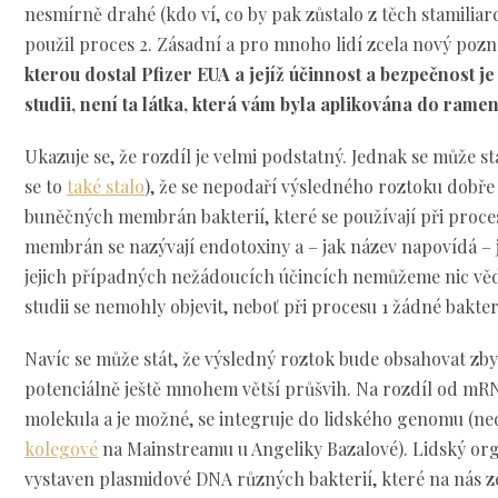
nesmírně drahé (kdo ví, co by pak zůstalo z těch stamiliar
použil proces 2. Zásadní a pro mnoho lidí zcela nový pozn
kterou dostal Pfizer EUA a jejíž účinnost a bezpečnost j
studii, není ta látka, která vám byla aplikována do ramen
Ukazuje se, že rozdíl je velmi podstatný. Jednak se může s
se to
také stalo
), že se nepodaří výsledného roztoku dobře
buněčných membrán bakterií, které se používají při proces
membrán se nazývají endotoxiny a – jak název napovídá – j
jejich případných nežádoucích účincích nemůžeme nic vědě
studii se nemohly objevit, neboť při procesu 1 žádné bakter
Navíc se může stát, že výsledný roztok bude obsahovat zb
potenciálně ještě mnohem větší průšvih. Na rozdíl od mRNA
molekula a je možné, se integruje do lidského genomu (n
kolegové
na Mainstreamu u Angeliky Bazalové). Lidský orga
vystaven plasmidové DNA různých bakterií, které na nás ze