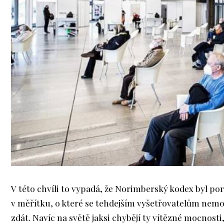
V této chvíli to vypadá, že Norimberský kodex byl por
v měřítku, o které se tehdejším vyšetřovatelům nemo
zdát. Navíc na světě jaksi chybějí ty vítězné mocnosti