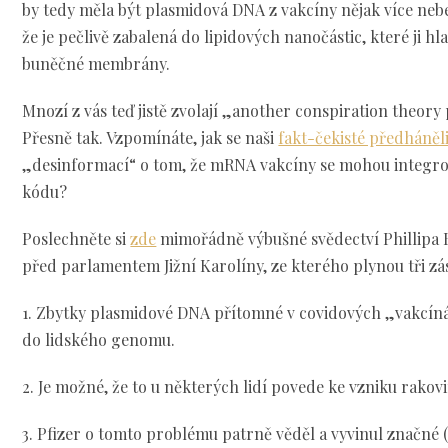
by tedy měla být plasmidová DNA z vakcíny nějak více ne
že je pečlivě zabalená do lipidových nanočástic, které ji h
buněčné membrány.
Mnozí z vás teď jistě zvolají „another conspiration theory
Přesně tak. Vzpomínáte, jak se naši
fakt-čekisté předháněl
„desinformací“ o tom, že mRNA vakcíny se mohou integro
kódu?
Poslechněte si
zde
mimořádně výbušné svědectví Phillipa 
před parlamentem Jižní Karolíny, ze kterého plynou tři zá
1. Zbytky plasmidové DNA přítomné v covidových „vakcín
do lidského genomu.
2. Je možné, že to u některých lidí povede ke vzniku rakovi
3. Pfizer o tomto problému patrně věděl a vyvinul značné (