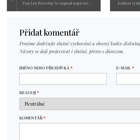
Pan Jan Novotný to napsal naprosto bravurně a proto jsem článek převzala, aby si čtenáři mohli užít jeho perfektní článek. Pak jsem zařadila svůj starší článek, protože je to stále víc aktuální a já dodám, chraňte svoje děti před takovým světem a snažte se, aby rozum zvítězil jak blbostí.
Přidat komentář
Prosíme dodržujte slušné vychování a obecný kodex diskutuj
Názory se daji projevovat i slušně, přesto s důrazem.
JMÉNO NEBO PŘEZDÍVKA
*
E-MAIL
*
REAGUJI
*
KOMENTÁŘ
*