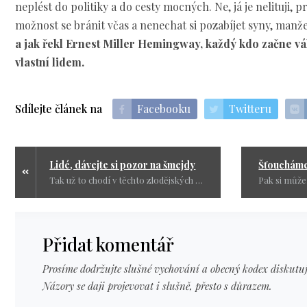
neplést do politiky a do cesty mocných. Ne, já je nelituji, p
možnost se bránit včas a nenechat si pozabíjet syny, manže
a jak řekl Ernest Miller Hemingway, každý kdo začne vá
vlastní lidem.
Sdílejte článek na
Facebooku
Twitteru
Lidé, dávejte si pozor na šmejdy
Tak už to chodí v těchto zlodějských vodách. Proto píšu, lidí nedělejte chybu jako já a napřed si to ověřte, než nakoupíte u šmejdů.
Přidat komentář
Prosíme dodržujte slušné vychování a obecný kodex diskutuj
Názory se daji projevovat i slušně, přesto s důrazem.