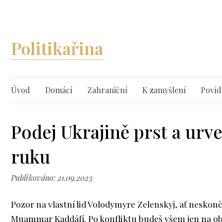
Politikařina
Úvod
Domácí
Zahraniční
K zamyšlení
Povíd
Podej Ukrajině prst a urve
ruku
Publikováno: 21.09.2023
Pozor na vlastní lid Volodymyre Zelenskyj, ať neskonč
Muammar Kaddáfí. Po konfliktu budeš všem jen na ob