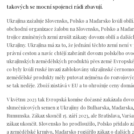
takových se mocní spojenci rádi zbavují.
Ukrajina zažaluje Slovensko, Polsko a Maďarsko kvůli obilí
obchodní organizace žalobu na Slovensko, Polsko a Maďa
trojice zmíněných zemí zrušit zákazy dovozu obilí a dalš
Ukrajiny. Ukrajina má za to, že jednání těchto zemí není v 
právní cestou a navíc chtějí zabránit dovozu polského ovo
ukrajinských zemědělských produktů přes země Evropské u
co byly kvůli ruské invazi zablokovány ukrajinské černomořs
zemědělské produkty měly putovat zejména do rozvojový
se tak neděje. Zboží zůstává v EU a to ohrožuje ceny dom
V květnu 2023 tak Evropská komise dočasně zakázala dovoz
slunečnicových semen z Ukrajiny do Bulharska, Maďarska,
Rumunska. Zákaz skončil 15. září 2023, ale Bratislava, Var
zákaz ukončit. Slovensko ho prodloužilo, Polsko přidalo 
a zemědělské krmivo, Maďarsko rozšířilo zákaz o dalších 