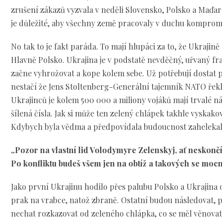
zrušení zákazů vyzvala v neděli Slovensko, Polsko a Maďa
je důležité, aby všechny země pracovaly v duchu kompromi
No tak to je fakt paráda. To mají hlupáci za to, že Ukrajině
Hlavně Polsko. Ukrajina je v podstatě nevděčný, uřvaný fra
začne vyhrožovat a kope kolem sebe. Už potřebují dostat 
nestačí že Jens Stoltenberg-Generální tajemník NATO řek
Ukrajinců je kolem 500 000 a miliony vojáků mají trvalé n
šílená čísla. Jak si může ten zelený chlápek takhle vyskako
Kdybych byla vědma a předpovídala budoucnost zahelekala
„Pozor na vlastní lid Volodymyre Zelenskyj, ať neskonč
Po konfliktu budeš všem jen na obtíž a takových se mocní
Jako první Ukrajinu hodilo přes palubu Polsko a Ukrajina 
prak na vrabce, natož zbraně. Ostatní budou následovat, 
nechat rozkazovat od zeleného chlápka, co se měl věnovat