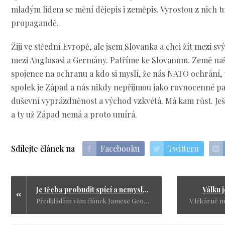
mladým lidem se mění dějepis i zeměpis. Vyrostou z nich 
propagandě.
Žiji ve střední Evropě, ale jsem Slovanka a chci žít mezi 
mezi Anglosasi a Germány. Patříme ke Slovanům. Země naší
spojence na ochranu a kdo si myslí, že nás NATO ochrání, 
spolek je Západ a nás nikdy nepřijmou jako rovnocenné p
duševní vyprázdněnost a východ vzkvétá. Má kam růst. Ješ
a ty už Západ nemá a proto umírá.
Sdílejte článek na
Facebooku
Twitteru
Je třeba probudit spící a nemyslící
Válku 
Předkládám vám článek Jamese Georga Jatrase. Udělejte si prosím čas na čtení a pokud chcete pošlete ho dál stejně jako to dělám já. Myslím, že je to důležité. Myslím, že je třeba probudit spící a nemyslící.