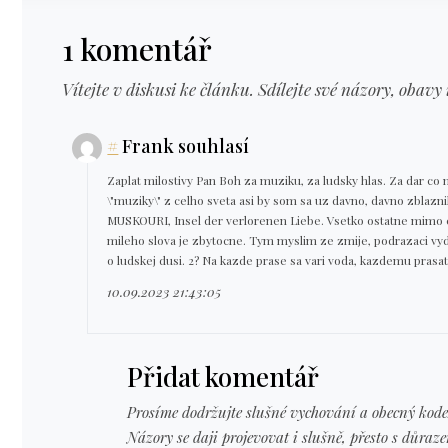
1 komentář
Vítejte v diskusi ke článku. Sdílejte své názory, obavy 
#
Frank souhlasí
Zaplat milostivy Pan Boh za muziku, za ludsky hlas. Za dar co
\"muziky\" z celho sveta asi by som sa uz davno, davno zblazni
MUSKOURI, Insel der verlorenen Liebe. Vsetko ostatne mimo c
mileho slova je zbytocne. Tym myslim ze zmije, podrazaci vydi
o ludskej dusi. 2? Na kazde prase sa vari voda, kazdemu prasat
10.09.2023 21:43:05
Přidat komentář
Prosíme dodržujte slušné vychování a obecný kode
Názory se daji projevovat i slušně, přesto s důraz