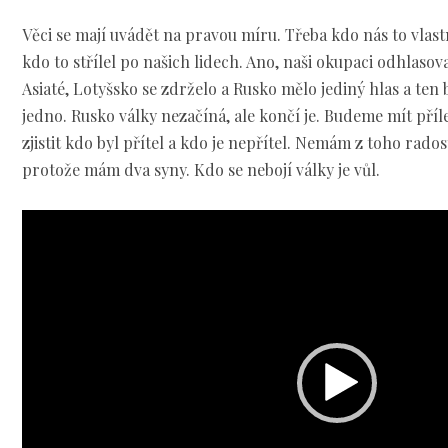
Věci se mají uvádět na pravou míru. Třeba kdo nás to vlast
kdo to střílel po našich lidech. Ano, naši okupaci odhlasova
Asiaté, Lotyšsko se zdrželo a Rusko mělo jediný hlas a ten
jedno. Rusko války nezačíná, ale končí je. Budeme mít příle
zjistit kdo byl přítel a kdo je nepřítel. Nemám z toho rados
protože mám dva syny. Kdo se nebojí války je vůl.
Video
přehrávač