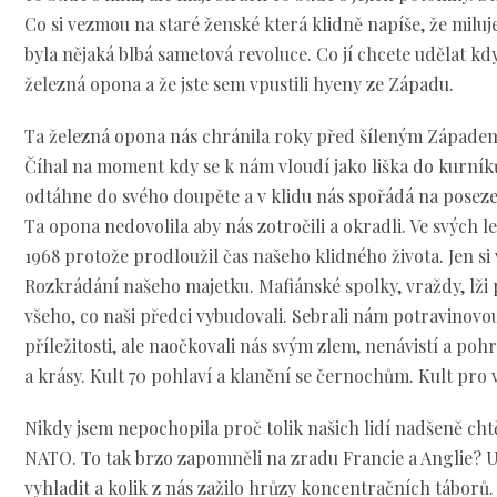
Co si vezmou na staré ženské která klidně napíše, že miluje
byla nějaká blbá sametová revoluce. Co jí chcete udělat kdy
železná opona a že jste sem vpustili hyeny ze Západu.
Ta železná opona nás chránila roky před šíleným Západem 
Číhal na moment kdy se k nám vloudí jako liška do kurníků
odtáhne do svého doupěte a v klidu nás spořádá na posezení
Ta opona nedovolila aby nás zotročili a okradli. Ve svých l
1968 protože prodloužil čas našeho klidného života. Jen si
Rozkrádání našeho majetku. Mafiánské spolky, vraždy, lži p
všeho, co naši předci vybudovali. Sebrali nám potravinovo
příležitosti, ale naočkovali nás svým zlem, nenávistí a po
a krásy. Kult 70 pohlaví a klanění se černochům. Kult pro 
Nikdy jsem nepochopila proč tolik našich lidí nadšeně cht
NATO. To tak brzo zapomněli na zradu Francie a Anglie? Už
vyhladit a kolik z nás zažilo hrůzy koncentračních táborů.