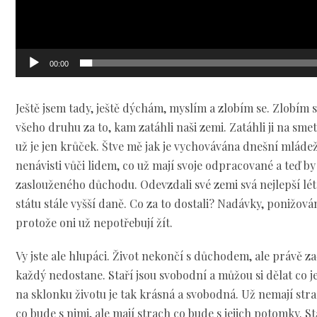
00:00
Ještě jsem tady, ještě dýchám, myslím a zlobím se. Zlobím s
všeho druhu za to, kam zatáhli naši zemi. Zatáhli ji na smet
už je jen krůček. Štve mě jak je vychovávána dnešní mládež
nenávisti vůči lidem, co už mají svoje odpracované a teď by 
zaslouženého důchodu. Odevzdali své zemi svá nejlepší léta.
státu stále vyšší daně. Co za to dostali? Nadávky, ponižová
protože oni už nepotřebují žít.
Vy jste ale hlupáci. Život nekončí s důchodem, ale právě za
každý nedostane. Staří jsou svobodní a můžou si dělat co je
na sklonku životu je tak krásná a svobodná. Už nemají stra
co bude s nimi, ale mají strach co bude s jejich potomky. S