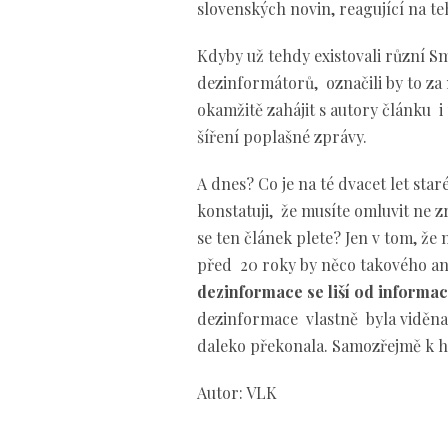
slovenských novin, reagující na t
Kdyby už tehdy existovali různí S
dezinformátorů, označili by to za
okamžitě zahájit s autory článku i
šíření poplašné zprávy.
A dnes? Co je na té dvacet let star
konstatuji, že musíte omluvit ne 
se ten článek plete? Jen v tom, ž
před 20 roky by něco takového an
dezinformace se liší od informace
dezinformace vlastně byla viděna 
daleko překonala. Samozřejmě k 
Autor: VLK