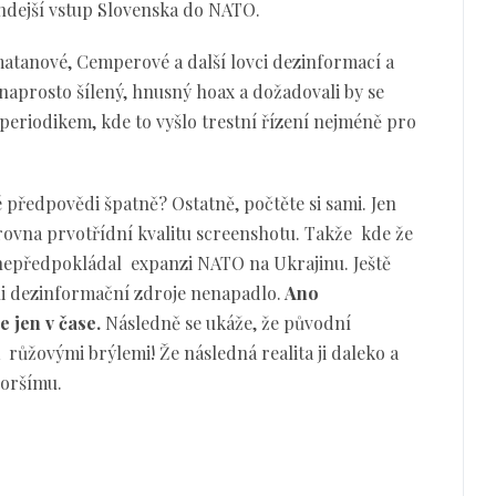
ehdejší vstup Slovenska do NATO.
matanové, Cemperové a další lovci dezinformací a
 naprosto šílený, hnusný hoax a dožadovali by se
 periodikem, kde to vyšlo trestní řízení nejméně pro
é předpovědi špatně? Ostatně, počtěte si sami. Jen
zrovna prvotřídní kvalitu screenshotu. Takže kde že
e nepředpokládal expanzi NATO na Ukrajinu. Ještě
i dezinformační zdroje nenapadlo.
Ano
 jen v čase.
Následně se ukáže, že původní
růžovými brýlemi! Že následná realita ji daleko a
horšímu.