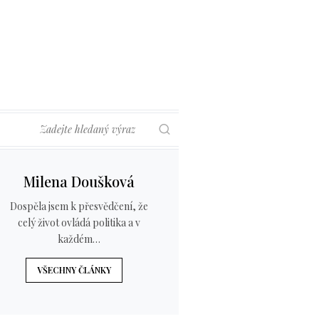
Hledat
Milena Doušková
Dospěla jsem k přesvědčení, že
celý život ovládá politika a v
každém…
VŠECHNY ČLÁNKY