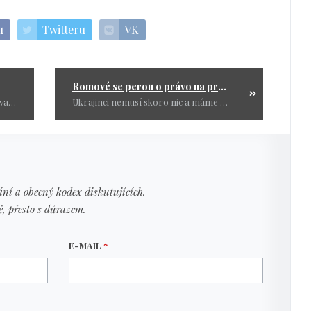
u
Twitteru
VK
Romové se perou o právo na práci s Ukrajinci?
Tento krásný text ke mně připutoval po mejlu a je tak krásný, že se o něj podělím s vámi všemi. Já se s ním ztotožňuji a říkám že stáří je výsada které se každému nedostane.
Ukrajinci nemusí skoro nic a máme jich tu už víc jak Romů. Ještě se divíte, že se naši Romové bojí o svoje bezva bydlo a chtějí, aby chlapi z Ukrajiny šli pěkně do války a nezabírali jim jejich právo být tady tou nejlepší menšinou. Dá se předpokládat, že bude stále hůř a konflikty se budou množit a my s tím nic neuděláme, ostatně jako se vším ostatním také nic neděláme.
ní a obecný kodex diskutujících.
ě, přesto s důrazem.
E-MAIL
*