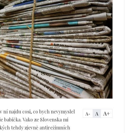
 ní najdu cosi, co bych nevymyslel
A+
A
A-
oje babička. Vako ze Slovenska mi
jakých tehdy zjevně antirežimních