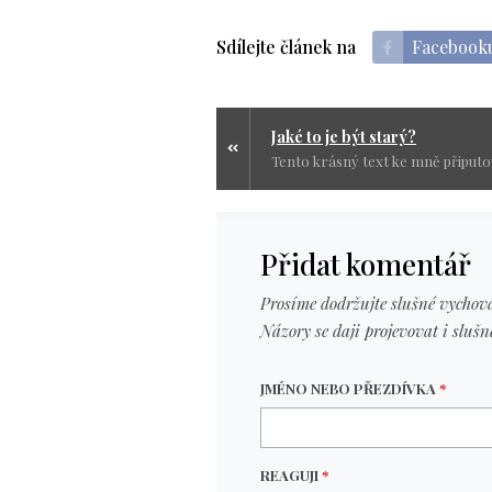
Sdílejte článek na
Facebook
Jaké to je být starý?
Přidat komentář
Prosíme dodržujte slušné vychová
Názory se daji projevovat i slušn
JMÉNO NEBO PŘEZDÍVKA
*
REAGUJI
*