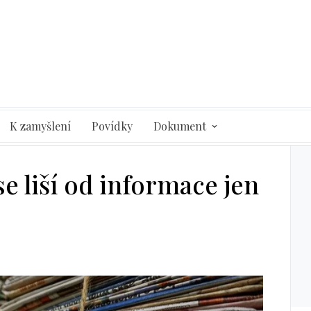
K zamyšlení
Povídky
Dokument
e liší od informace jen