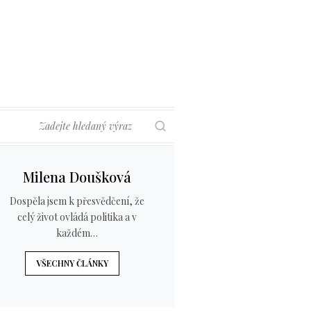
Hledat
Milena Doušková
Dospěla jsem k přesvědčení, že
celý život ovládá politika a v
každém…
VŠECHNY ČLÁNKY