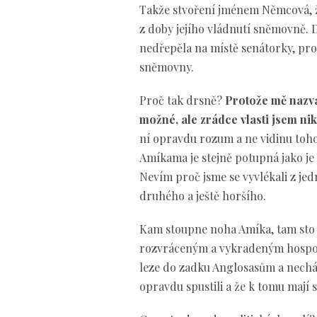
Takže stvoření jménem Němcová, ž
z doby jejího vládnutí sněmovně. D
nedřepěla na místě senátorky, pro
sněmovny.
Proč tak drsně?
Protože mě nazva
možné, ale zrádce vlasti jsem ni
ní opravdu rozum a ne vidinu toho
Amíkama je stejně potupná jako je 
Nevím proč jsme se vyvlékali z 
druhého a ještě horšího.
Kam stoupne noha Amíka, tam sto l
rozvráceným a vykradeným hospodá
leze do zadku Anglosasům a nechá s
opravdu spustili a že k tomu mají s