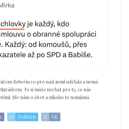
o ničem dobrém co pro naši zemi udělala a nemá
tizrádcem. To si může nechat pro ty, co nás
tími. Jde nám o život a nikoho to nezajímá.
u
Twitteru
VK