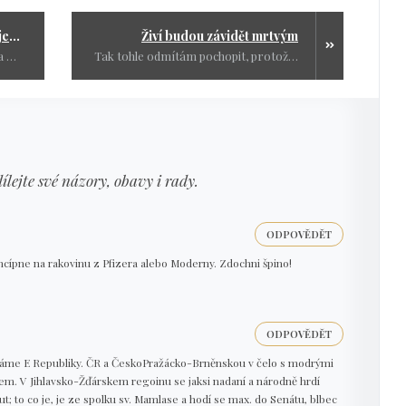
Názor občana na Petr Pavla a jeho projev v Terezíně
Živí budou závidět mrtvým
Jsem ráda, že na to nejsem sama a už se objevují další a další lidé kterým se styl Petra Pavla hnusí. Často na to narazím na sociálních sítích, tak za všechny názor jedno pána, protože svůj názor označil svým vlastním jménem a to každý nedokáže.
Tak tohle odmítám pochopit, protože jen přilévají olej do ohně a ten se jednou rozhoří a naplní se proroctví, že živí budou závidět mrtvým.
dílejte své názory, obavy i rady.
ODPOVĚDĚT
chcípne na rakovinu z Pfizera alebo Moderny. Zdochni špino!
ODPOVĚDĚT
e máme E Republiky. ČR a ČeskoPražácko-Brněnskou v čelo s modrými
m. V Jihlavsko-Žďárskem regoinu se jaksi nadaní a národně hrdí
out; to co je, je ze spolku sv. Mamlase a hodí se max. do Senátu, blbec