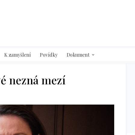
K zamyšlení
Povídky
Dokument
é nezná mezí