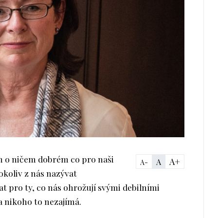
ím o ničem dobrém co pro naši
A+
A
A-
koliv z nás nazývat
t pro ty, co nás ohrožují svými debilními
a nikoho to nezajímá.