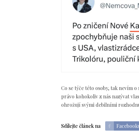
Co se týče této osoby, tak nevím 
právo kohokoliv z nás nazývat vlas
ohrožují svými debilními rozhodnu
Sdílejte článek na
Facebook