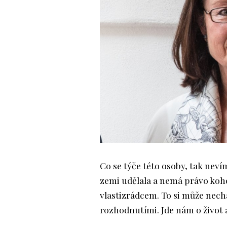
Co se týče této osoby, tak nev
zemi udělala a nemá právo koho
vlastizrádcem. To si může necha
rozhodnutími. Jde nám o život 