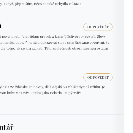
y. I když, připouštím, něco se také uchytilo v ČSSD.
í
ODPOVĚDĚT
psychopati. Jen přidám úryvek z knihy \"Guliverovy cesty\". Slovy
 do nynější doby. \"...umění dokazovat slovy schválně znásobenými, že
odle toho, jak se jim zaplatí. Této společnosti otročí všechen ostatní
ODPOVĚDĚT
lezla ze žďárské knihovny, dělá odjakživa víc škody než užitku. Je
avou hubu nezavře. Stejná jako Pekarka. Tupý zvíře.
ntář