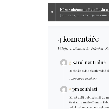
4 komentáře
Vítejte v diskusi ke článku. S
#
Karol neutrálně
Nech táto svine vlastizradná 
09.06.2023 21:16:09
#
pm souhlasí
Nó, už delší dobu zjištuji, ž
Strakami a mafio-Donem Pable
politikové ne a ne jaksi vylíhn