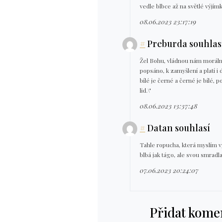
vedle blbce až na světlé výjímk
08.06.2023 23:17:19
#
Preburda souhlas
Žel Bohu, vládnou nám morální 
popsáno, k zamyšlení a platí i
bílé je černé a černé je bílé, p
lid.\"
08.06.2023 13:37:48
#
Datan souhlasí
Tahle ropucha, která myslím vy
blbá jak tágo, ale svou smradl
07.06.2023 20:24:07
Přidat kome