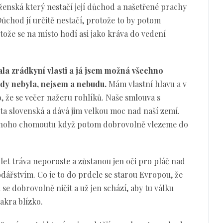
enská který nestačí její důchod a našetřené prachy
ůchod jí určitě nestačí, protože to by potom
tože se na místo hodí asi jako kráva do vedení
la zrádkyní vlasti a já jsem možná všechno
kdy nebyla, nejsem a nebudu.
Mám vlastní hlavu a v
, že se večer nažeru rohlíků. Naše smlouva s
ta slovenská a dává jim velkou moc nad naší zemí.
jednoho chomoutu když potom dobrovolně vlezeme do
et tráva neporoste a zůstanou jen oči pro pláč nad
řstvím. Co je to do prdele se starou Evropou, že
e dobrovolně ničit a už jen schází, aby tu válku
akra blízko.