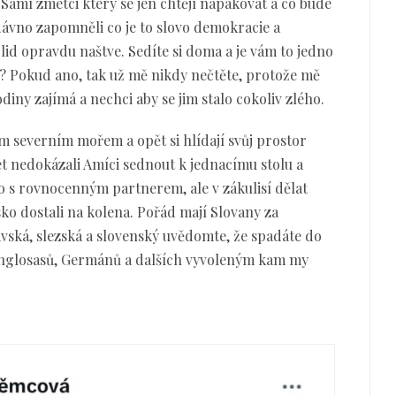
? Samí zmetci který se jen chtějí napakovat a co bude
 dávno zapomněli co je to slovo demokracie a
lid opravdu naštve. Sedíte si doma a je vám to jedno
? Pokud ano, tak už mě nikdy nečtěte, protože mě
iny zajímá a nechci aby se jim stalo cokoliv zlého.
 severním mořem a opět si hlídají svůj prostor
et nedokázali Amíci sednout k jednacímu stolu a
o s rovnocenným partnerem, ale v zákulisí dělat
ko dostali na kolena. Pořád mají Slovany za
avská, slezská a slovenský uvědomte, že spadáte do
Anglosasů, Germánů a dalších vyvoleným kam my