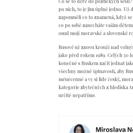
Co se to dere do politických seslí
po nich, to je jim úplně jedno. Už
zapomněli co to znamená, když se 
co po sobě zanecháte vašim dětem
osud mojí moravské a slovenské rod
Rusové už znovu krouží nad volným
jako před rokem 1989. Celých 30 l
konečně s Ruskem začít jednat jak
všechny možné špinavosti, aby Rus
méněcenné a vy si lide český, mor
kategorie zbytečných z hlediska 
určitě nepatříme.