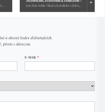
Dovolte mi o tom pochybovat, protože já neznám žádného důchodce který by nechtěl přidat. I kdyby to bylo jen proto, aby mohl občas něco dát vnoučatům. To není kritika, protože je to tak lidské a normální.
Jan Hus tohle říkal a katolické církvi, ale v naší době můžeme tahle slova aplikovat na politiky, obchodníky, bankéře a církev dohromady. Jsou to skupiny které ovládají zbytek světa.
ní a obecný kodex diskutujících.
ě, přesto s důrazem.
E-MAIL
*