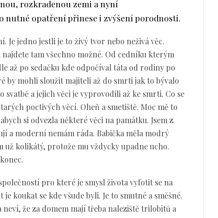
nou, rozkradenou zemi a nyní
o nutné opatření přinese i zvýšení porodnosti.
Je jedno jestli je to živý tvor nebo neživá věc.
 a najdete tam všechno možné. Od cedníku kterým
le až po sedačku kde odpočíval táta od rodiny po
 by mohli sloužit majiteli až do smrti jak to bývalo
po svatbě a jejich věci je vyprovodili až ke smrti. Co se
tarých poctivých věcí. Oheň a smetiště. Moc mě to
i abych si odvezla některé věci na památku. Jsem z
ovují a moderní nemám ráda. Babička měla modrý
 mám už kolikátý, protože mu vždycky upadne ucho.
 konec.
polečností pro které je smysl života vyfotit se na
 je koukat se kde všude byli. Je to smutné a směšné.
 neví, že za domem mají třeba naleziště trilobitů a