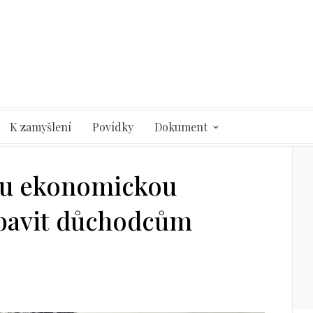
K zamyšlení
Povídky
Dokument
ou ekonomickou
abavit důchodcům