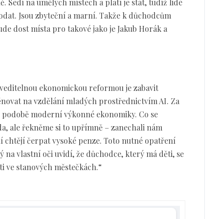
. Sedí na umělých místech a platí je stát, tudíž lidé
prodat. Jsou zbyteční a marní. Takže k důchodcům
ude dost místa pro takové jako je Jakub Horák a
veditelnou ekonomickou reformou je zabavit
novat na vzdělání mladých prostřednictvím AI. Za
e v podobě moderní výkonné ekonomiky. Co se
da, ale řekněme si to upřímně – zanechali nám
 chtějí čerpat vysoké penze. Toto nutné opatření
 na vlastní oči uvidí, že důchodce, který má děti, se
ti ve stanových městečkách.“