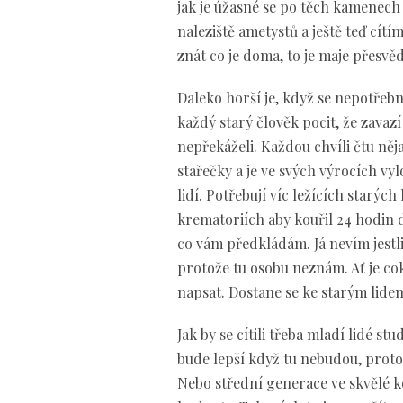
jak je úžasné se po těch kamenech 
naleziště ametystů a ještě teď cít
znát co je doma, to je maje přesvě
Daleko horší je, když se nepotřebn
každý starý člověk pocit, že zavaz
nepřekáželi. Každou chvíli čtu ně
stařečky a je ve svých výrocích vy
lidí. Potřebují víc ležících starýc
krematoriích aby kouřil 24 hodin d
co vám předkládám. Já nevím jestli 
protože tu osobu neznám. Ať je cok
napsat. Dostane se ke starým lidem
Jak by se cítili třeba mladí lidé st
bude lepší když tu nebudou, proto
Nebo střední generace ve skvělé kon