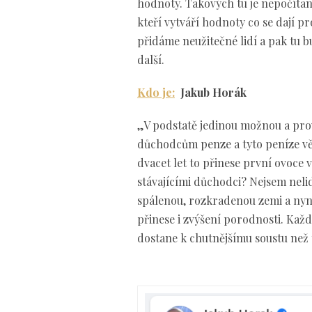
hodnoty. Takových tu je nepočítaně
kteří vytváří hodnoty co se dají 
přidáme neužitečné lidí a pak tu b
další.
Kdo je:
Jakub Horák
„V podstatě jedinou možnou a pro
důchodcům penze a tyto peníze vě
dvacet let to přinese první ovoc
stávajícími důchodci? Nejsem neli
spálenou, rozkradenou zemi a nyní
přinese i zvýšení porodnosti. Každý
dostane k chutnějšímu soustu než 