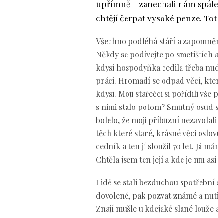
upřímně - zanechali nám spále
chtějí čerpat vysoké penze. Tot
Všechno podléhá stáří a zapomnění. 
Někdy se podívejte po smetištích
kdysi hospodyňka cedila třeba nud
práci. Hromadí se odpad věcí, které
kdysi. Moji stařečci si pořídili vše 
s nimi stalo potom? Smutný osud s
bolelo, že moji příbuzní nezavolal
těch které staré, krásné věci osl
cedník a ten jí sloužil 70 let. Já
Chtěla jsem ten její a kde je mu asi
Lidé se stali bezduchou spotřební s
dovolené, pak pozvat známé a nutit
Znají mušle u kdejaké slané louže a