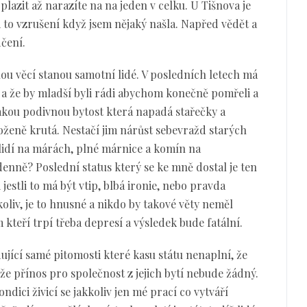
plazit až narazíte na na jeden v celku. U Tišnova je
ím to vzrušení když jsem nějaký našla. Napřed vědět a
dčení.
ou věcí stanou samotní lidé. V posledních letech má
í a že by mladší byli rádi abychom konečně pomřeli a
jakou podivnou bytost která napadá stařečky a
loženě krutá. Nestačí jim nárůst sebevražd starých
h lidí na márách, plné márnice a komín na
enně? Poslední status který se ke mně dostal je ten
jestli to má být vtip, blbá ironie, nebo pravda
oliv, je to hnusné a nikdo by takové věty neměl
 kteří trpí třeba depresí a výsledek bude fatální.
udující samé pitomosti které kasu státu nenaplní, že
že přínos pro společnost z jejich bytí nebude žádný.
dici živicí se jakkoliv jen mé prací co vytváří