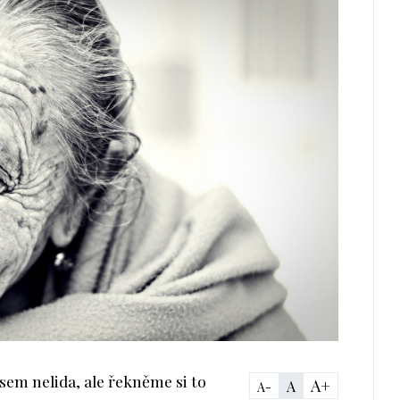
sem nelida, ale řekněme si to
A+
A
A-