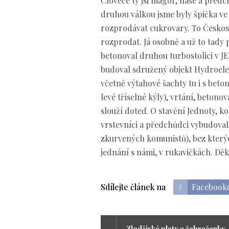
Člověče ty jsi magor, naše a před
druhou válkou jsme byly špička ve 
rozprodávat cukrovary. To Českoslov
rozprodat. Já osobně a už to tady 
betonoval druhou turbostolici v J
budoval sdružený objekt Hydroele
včetně výtahové šachty tu i s beton
levé tříselné kýly), vrtání, beton
slouží doteď. O stavění Jednoty, ko
vrstevníci a předchůdci vybudovali
zkurvených komunistů), bez který
jednání s námi, v rukavičkách. Děku
Sdílejte článek na
Facebook
Zlodějské platy a žebračenky