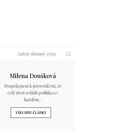
Hledat
Milena Doušková
Dospěla jsem k přesvědčení, že
celý život ovládá politika a v
každém…
VŠECHNY ČLÁNKY