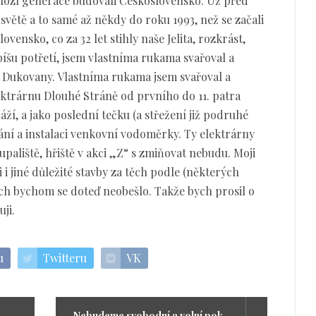
chozí generace budovali Československo. Už před
světě a to samé až někdy do roku 1993, než se začali
ensko, co za 32 let stihly naše Jelita, rozkrást,
píšu potřetí, jsem vlastníma rukama svařoval a
E Dukovany. Vlastníma rukama jsem svařoval a
ktrárnu Dlouhé Stráně od prvního do 11. patra
áží, a jako poslední tečku (a střežení již podruhé
ování a instalaci venkovní vodoměrky. Ty elektrárny
upaliště, hřiště v akci „Z“ s zmiňovat nebudu. Moji
 i jiné důležité stavby za těch podle (některých
ch bychom se doteď neobešlo. Takže bych prosil o
ji.
u
Twitteru
VK
Nebudeme svobodní a volní pokud se o to nepostaráme sami