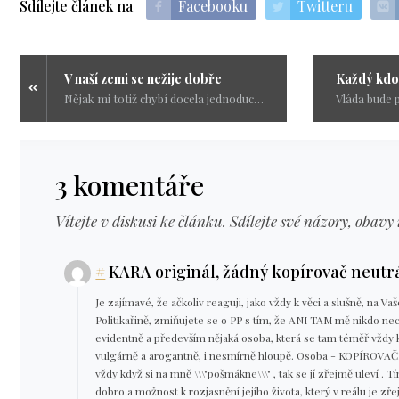
Sdílejte článek na
Facebooku
Twitteru
V naší zemi se nežije dobře
Nějak mi totiž chybí docela jednoduché vysvětlení proč to nejde udělat tak, jak to udělali s okradením důchodců. Jednoduše ve stavu nouze si mohou udělat nový zákon a zmrazit si platy cirka na 20 let, ale napřed si je snížit hezky na polovinu.
3 komentáře
Vítejte v diskusi ke článku. Sdílejte své názory, obavy 
#
KARA originál, žádný kopírovač neutr
Je zajímavé, že ačkoliv reaguji, jako vždy k věci a slušně, na Va
Politikařině, zmiňujete se o PP s tím, že ANI TAM mě nikdo nec
evidentně a především nějaká osoba, která se tam téměř vždy
vulgárně a arogantně, i nesmírně hloupě. Osoba - KOPÍROVAČKA,
vždy když si na mně \\\"pošmákne\\\" , tak se jí zřejmě uleví . T
dobro a možnost k rozjasnění jejího života, který v reálu je z