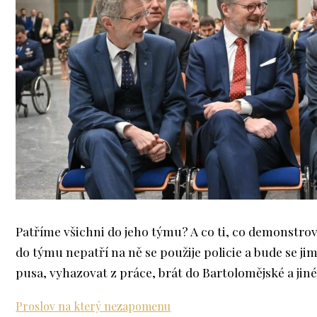
Patříme všichni do jeho týmu? A co ti, co demonstrov
do týmu nepatří na ně se použije policie a bude se jim
pusa, vyhazovat z práce, brát do Bartolomějské a jiné
Proslov na který nezapomenu