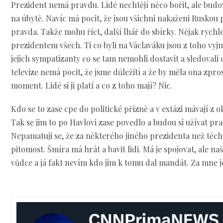
Prezident nemá pravdu. Lidé nechtějí něco bořit, ale bud
na úbytě. Navíc má pocit, že jsou všichni nakaženi Ruskou
pravda. Takže mohu říct, další lhář do sbírky. Nějak rychl
prezidentem všech. Ti co byli na Václaváku jsou z toho vyjm
jejich sympatizanty co se tam nemohli dostavit a sledovali
televize nemá pocit, že jsme důležití a že by měla ona zpr
moment. Lidé si ji platí a co z toho mají? Nic.
Kdo se to zase cpe do politické přízně a v extázi mávají z 
Tak se jim to po Havlovi zase povedlo a budou si užívat pr
Nepamatuji se, že za některého jiného prezidenta než těch
pitomost. Šmíra má hrát a bavit lidi. Má je spojovat, ale na
vůdce a já fakt nevím kdo jim k tomu dal mandát. Za mne j