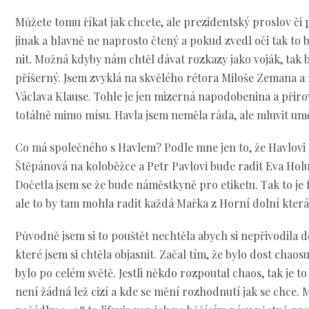
Můžete tomu říkat jak chcete, ale prezidentský proslov či p
jinak a hlavně ne naprosto čtený a pokud zvedl oči tak to b
nit. Možná kdyby nám chtěl dávat rozkazy jako voják, tak b
příšerný. Jsem zvyklá na skvělého rétora Miloše Zemana 
Václava Klause. Tohle je jen mizerná napodobenina a přiro
totálně mimo mísu. Havla jsem neměla ráda, ale mluvit umě
Co má společného s Havlem? Podle mne jen to, že Havlovi 
Štěpánová na koloběžce a Petr Pavlovi bude radit Eva Hol
Dočetla jsem se že bude náměstkyně pro etiketu. Tak to je f
ale to by tam mohla radit každá Mařka z Horní dolní kter
Původně jsem si to pouštět nechtěla abych si nepřivodila dep
které jsem si chtěla objasnit. Začal tím, že bylo dost chaosu
bylo po celém světě. Jestli někdo rozpoutal chaos, tak je t
není žádná lež cizí a kde se mění rozhodnutí jak se chce. 