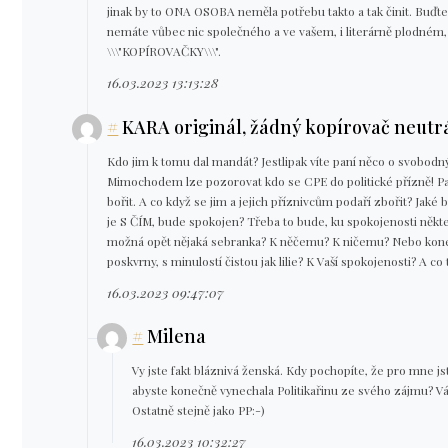
jinak by to ONA OSOBA neměla potřebu takto a tak činit. Buď
nemáte vůbec nic společného a ve vašem, i literárně plodném, 
\\\"KOPÍROVAČKY\\\".
16.03.2023 13:13:28
#
KARA originál, žádný kopírovač neutr
Kdo jim k tomu dal mandát? Jestlipak víte paní něco o svobod
Mimochodem lze pozorovat kdo se CPE do politické přízně! Pan
bořit. A co když se jim a jejich příznivcům podaří zbořit? Jaké 
je S ČÍM, bude spokojen? Třeba to bude, ku spokojenosti někter
možná opět nějaká sebranka? K něčemu? K ničemu? Nebo konečně
poskvrny, s minulostí čistou jak lilie? K Vaší spokojenosti? A c
16.03.2023 09:47:07
#
Milena
Vy jste fakt bláznivá ženská. Kdy pochopíte, že pro mne js
abyste konečně vynechala Politikařinu ze svého zájmu? V
Ostatně stejně jako PP:-)
16.03.2023 10:32:27