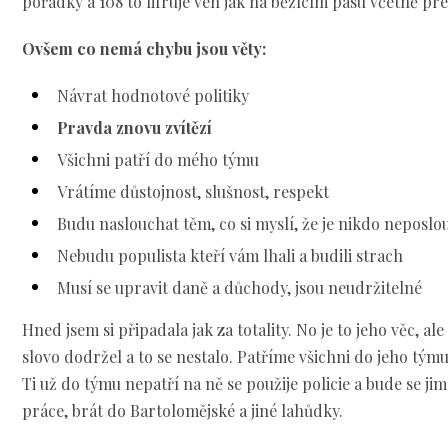
pořádky a 108 to lifruje ven jak na běžícím pásu včetně pr
Ovšem co nemá chybu jsou věty:
Návrat hodnotové politiky
Pravda znovu zvítězí
Všichni patří do mého týmu
Vrátíme důstojnost, slušnost, respekt
Budu naslouchat těm, co si myslí, že je nikdo neposlo
Nebudu populista kteří vám lhali a budili strach
Musí se upravit daně a důchody, jsou neudržitelné
Hned jsem si připadala jak za totality. No je to jeho věc, al
slovo dodržel a to se nestalo. Patříme všichni do jeho týmu
Ti už do týmu nepatří na ně se použije policie a bude se ji
práce, brát do Bartolomějské a jiné lahůdky.