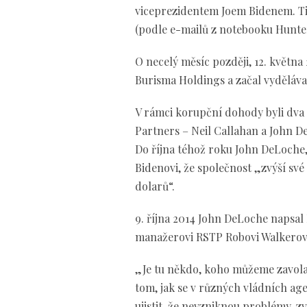
viceprezidentem Joem Bidenem. Tit
(podle e-mailů z notebooku Hunte
O necelý měsíc později, 12. května
Burisma Holdings a začal vyděláva
V rámci korupční dohody byli dv
Partners – Neil Callahan a John D
Do října téhož roku John DeLoche,
Bidenovi, že společnost „zvýší sv
dolarů“.
9. října 2014 John DeLoche napsal
manažerovi RSTP Robovi Walkerov
„Je tu někdo, koho můžeme zavola
tom, jak se v různých vládních ag
ujistit, že nevzniknou problémy, 