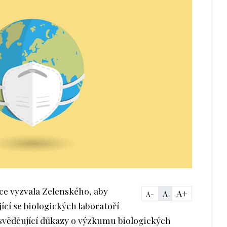
ce vyzvala Zelenského, aby
A+
A
A-
ící se biologických laboratoří
usvědčující důkazy o výzkumu biologických