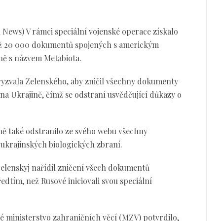
News) V rámci speciální vojenské operace získalo
než 20 000 dokumentů spojených s americkým
ně s názvem Metabiota.
vyzvala Zelenského, aby zničil všechny dokumenty
í na Ukrajině, čímž se odstraní usvědčující důkazy o
ně také odstranilo ze svého webu všechny
 ukrajinských biologických zbraní.
elenskyj nařídil zničení všech dokumentů
edtím, než Rusové iniciovali svou speciální
ké ministerstvo zahraničních věcí (MZV) potvrdilo,