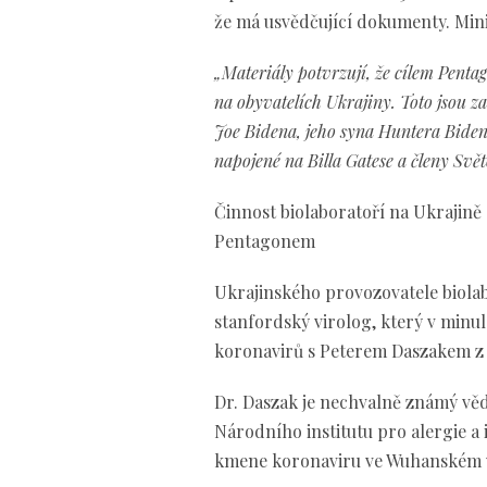
že má usvědčující dokumenty. Mini
„Materiály potvrzují, že cílem Pentag
na obyvatelích Ukrajiny. Toto jsou z
Joe Bidena, jeho syna Huntera Biden
napojené na Billa Gatese a členy Sv
Činnost biolaboratoří na Ukrajin
Pentagonem
Ukrajinského provozovatele biola
stanfordský virolog, který v minu
koronavirů s Peterem Daszakem z 
Dr. Daszak je nechvalně známý věd
Národního institutu pro alergie a
kmene koronaviru ve Wuhanském vi