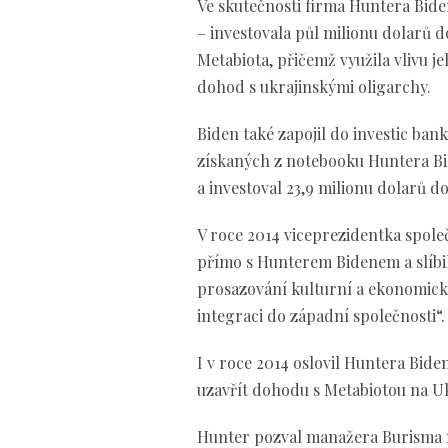
Ve skutečnosti firma Huntera Bid
– investovala půl milionu dolarů 
Metabiota, přičemž využila vlivu 
dohod s ukrajinskými oligarchy.
Biden také zapojil do investic ba
získaných z notebooku Huntera Bid
a investoval 23,9 milionu dolarů 
V roce 2014 viceprezidentka spole
přímo s Hunterem Bidenem a slíbila
prosazování kulturní a ekonomické
integraci do západní společnosti“.
I v roce 2014 oslovil Huntera Bid
uzavřít dohodu s Metabiotou na Uk
Hunter pozval manažera Burisma n