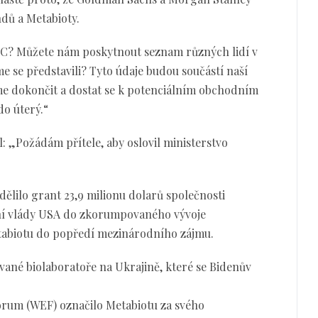
dů a Metabioty.
 DC? Můžete nám poskytnout seznam různých lidí v
e se představili? Tyto údaje budou součástí naší
íme dokončit a dostat se k potenciálním obchodním
o úterý.“
: „Požádám přítele, aby oslovil ministerstvo
ělilo grant 23,9 milionu dolarů společnosti
ní vlády USA do zkorumpovaného vývoje
etabiotu do popředí mezinárodního zájmu.
né biolaboratoře na Ukrajině, které se Bidenův
órum (WEF) označilo Metabiotu za svého