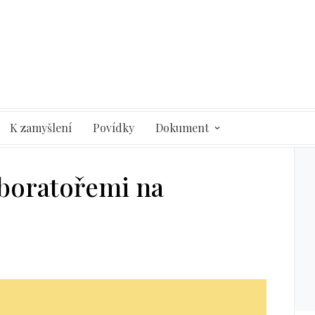
K zamyšlení
Povídky
Dokument
laboratořemi na