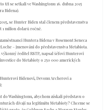
o tři se setkali ve Washingtonu 16. dubna 2015
ra Bidena).
 2015, se Hunter Biden stal členem představenstva
t 1 milion dolarů ročně.
a zaměstnanci Huntera Bidena v Rosemont Seneca
eLoche – jmenováni do představenstva Metabiota.
 výkonný ředitel RSTP, napsal šéfovi Hunterovi
é investice do Metabioty o 250 000 amerických
 Hunterovi Bidenovi, Devonu Archerovi a
i:
t do Washingtonu, abychom získali představu o
enturách dívají na legitimitu Metabioty? Chceme se
zvláště proto, že Goldman Sachs a Morgan Stanley