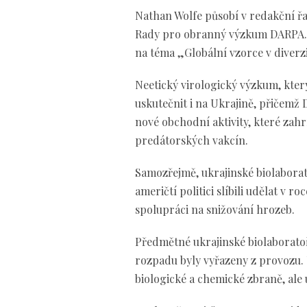
Nathan Wolfe působí v redakční řa
Rady pro obranný výzkum DARPA. W
na téma „Globální vzorce v diverz
Neetický virologický výzkum, který
uskutečnit i na Ukrajině, přičemž 
nové obchodní aktivity, které zah
predátorských vakcín.
Samozřejmě, ukrajinské biolaborat
američtí politici slíbili udělat v
spolupráci na snižování hrozeb.
Předmětné ukrajinské biolaboratoř
rozpadu byly vyřazeny z provozu. 
biologické a chemické zbraně, ale uk