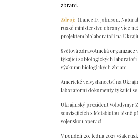
zbraní.
Zdroj:
(Lance D. Johnson, Natural 
ruské ministerstvo obrany více 
projektem biolaboratoří na Ukraji
Světová zdravotnická organizace 
týkající se biologických laboratoř
výzkumu biologických zbraní.
Americké velvyslanectví na Ukraji
laboratorní dokumenty týkající se
Ukrajinský prezident Volodymyr Z
souvisejících s Metabiotou těsně př
vojenskou operaci.
V pondělí 20. ledna 2023 však rus