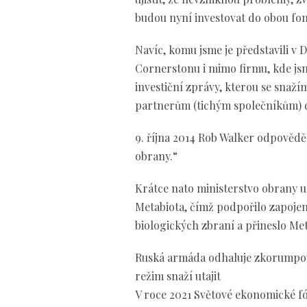
budou nyní investovat do obou fon
Navíc, komu jsme je představili v
Cornerstonu i mimo firmu, kde jsm
investiční zprávy, kterou se snaž
partnerům (tichým společníkům) d
9. října 2014 Rob Walker odpověděl
obrany.“
Krátce nato ministerstvo obrany ud
Metabiota, čímž podpořilo zapoje
biologických zbraní a přineslo M
Ruská armáda odhaluje zkorumpova
režim snaží utajit
V roce 2021 Světové ekonomické f