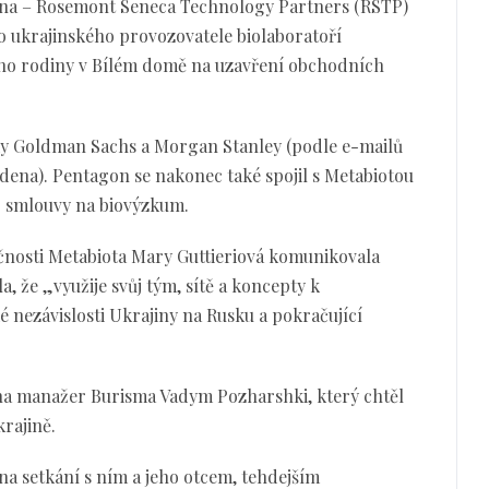
ena – Rosemont Seneca Technology Partners (RSTP)
do ukrajinského provozovatele biolaboratoří
jeho rodiny v Bílém domě na uzavření obchodních
nky Goldman Sachs a Morgan Stanley (podle e-mailů
ena). Pentagon se nakonec také spojil s Metabiotou
do smlouvy na biovýzkum.
čnosti Metabiota Mary Guttieriová komunikovala
, že „využije svůj tým, sítě a koncepty k
 nezávislosti Ukrajiny na Rusku a pokračující
ena manažer Burisma Vadym Pozharshki, který chtěl
rajině.
a setkání s ním a jeho otcem, tehdejším