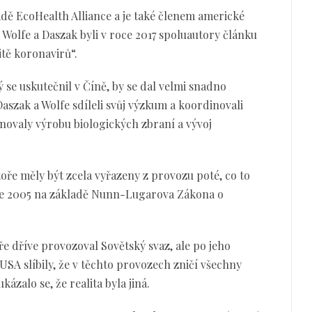
dě EcoHealth Alliance a je také členem americké
olfe a Daszak byli v roce 2017 spoluautory článku
itě koronavirů“.
 se uskutečnil v Číně, by se dal velmi snadno
Daszak a Wolfe sdíleli svůj výzkum a koordinovali
rnovaly výrobu biologických zbraní a vývoj
oře měly být zcela vyřazeny z provozu poté, co to
 roce 2005 na základě Nunn-Lugarova Zákona o
e dříve provozoval Sovětský svaz, ale po jeho
USA slíbily, že v těchto provozech zničí všechny
ázalo se, že realita byla jiná.