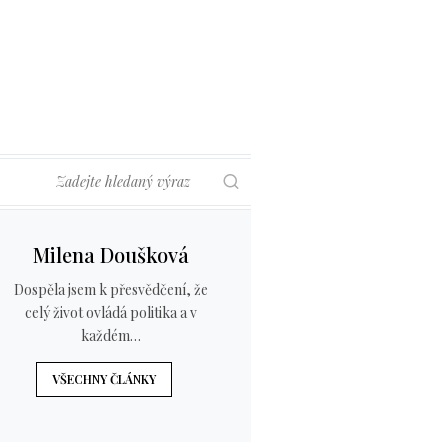
Hledat
Milena Doušková
Dospěla jsem k přesvědčení, že
celý život ovládá politika a v
každém…
VŠECHNY ČLÁNKY