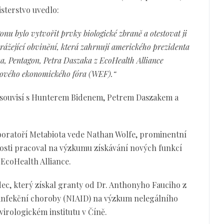
sterstvo uvedlo:
onu bylo vytvořit prvky biologické zbraně a otestovat ji
arážející obvinění, která zahrnují amerického prezidenta
a, Pentagon, Petra Daszaka z EcoHealth Alliance
ětového ekonomického fóra (WEF).“
ě souvisí s Hunterem Bidenem, Petrem Daszakem a
boratoří Metabiota vede Nathan Wolfe, prominentní
losti pracoval na výzkumu získávání nových funkcí
EcoHealth Alliance.
ec, který získal granty od Dr. Anthonyho Fauciho z
 infekční choroby (NIAID) na výzkum nelegálního
rologickém institutu v Číně.