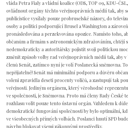
vláda Petra Fialy a vládní koalice (ODS, TOP 09, KDU-ČSL, 
ovládnout orgány těchto veřejnoprávních médií tak, aby se
publicistice vysílaly pouze probruselské názory, do televi
osoby a politici podporující Brusel a Washington a zároveň
pronásledována a perzekvována opozice. Namísto toho, ab
občanům a firmám s astronomickým zdražováním, chtějí si
nedemokraticky a autoritářsky pojistit svoji politickou moc
změnit způsob volby rad veřejnoprávních médií tak, aby v b
členů Senát, zatímco nyní je volí Poslanecká sněmovna. To
nepřijatelné! Senát má minimální podporu a důvěru občanů,
voleni zpravidla deseti procenty voličů, a zastupují tak 
veřejnosti. Jediným orgánem, který věrohodně reprezentuje
ve společnosti, je Sněmovna. Proto má členy Rady České t
rozhlasu volit pouze tento ústavní orgán. Vzhledem k důle
demokratické fungování společnosti by bylo optimální, kdy
ve všeobecných přímých volbách. Poslanci hnutí SPD budou
návrhu blokovat všemi zákonnými prostředky.