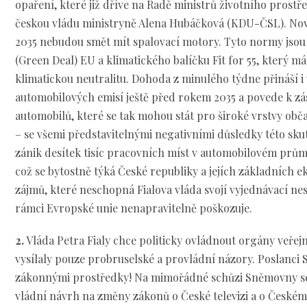
opaření, které již dříve na Radě ministrů životního prostř
českou vládu ministryně Alena Hubáčková (KDU-ČSL). Nov
2035 nebudou smět mít spalovací motory. Tyto normy jsou 
(Green Deal) EU a klimatického balíčku Fit for 55, který má z
klimatickou neutralitu. Dohoda z minulého týdne přináší 
automobilových emisí ještě před rokem 2035 a povede k z
automobilů, které se tak mohou stát pro široké vrstvy ob
– se všemi představitelnými negativními důsledky této sku
zánik desítek tisíc pracovních míst v automobilovém prů
což se bytostně týká České republiky a jejích základních 
zájmů, které neschopná Fialova vláda svojí vyjednávací ne
rámci Evropské unie nenapravitelně poškozuje.
2.
Vláda Petra Fialy chce politicky ovládnout orgány veřej
vysílaly pouze probruselské a provládní názory. Poslanci
zákonnými prostředky! Na mimořádné schůzi Sněmovny se
vládní návrh na změny zákonů o České televizi a o České