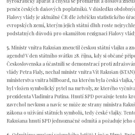
byrokratický aparát a chystá se promarnit a doslova zneuž
peněz českých daňových poplatníků. V důsledku obdobný
Fialovy vlády je aktuálně ČR dle žebříčku statistického úř
evropských zemí, kterým jejich státní dluh roste nejrychleji
podstatných důvodů pro okamžitou rezignaci Fialovy vlád
5.
Ministr vnitra Rakušan zneuctil českou státní vlajku a zne
agendu! V den státního svátku 28. října, kdy si občané při
Československa a účastnili se demonstrací proti zdražován
vlády Petra Fialy, nechal ministr vnitra Vít Rakušan (STAN)
ministerstva vnitra billboard, na kterém byla česká vlajka,
byl vložen symbolický pytel na mrtvoly, ze kterého vyčnív
prezidenta Vladimira Putina. Hnutí SPD považuje tento kr
zavrchol nevkusu a navíc se může ze strany ministra Rakuš
zákona o užívání státních symbolů, tedy české vlajky. Tent
Rakušana hnutí SPD jednoznačně odmítá a požaduje jeho d
6.
Odmítáme zrušení vojenského letiště Líně u Plzně. Prům