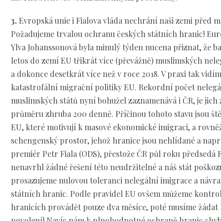
3.
Evropská unie i Fialova vláda nechrání naši zemi před 
Požadujeme trvalou ochranu českých státních hranic! Eu
Ylva Johanssonová byla minulý týden nucena přiznat, že b
letos do zemí EU třikrát více (převážně) muslimských nele
a dokonce desetkrát více než v roce 2018. V praxi tak vidí
katastrofální migrační politiky EU. Rekordní počet neleg
muslimských států nyní bohužel zaznamenává i ČR, je jich
průměru zhruba 200 denně. Příčinou tohoto stavu jsou ště
EU, které motivují k masové ekonomické imigraci, a rovněž
schengenský prostor, jehož hranice jsou nehlídané a na
premiér Petr Fiala (ODS), přestože ČR půl roku předsedá 
nenavrhl žádné řešení této neudržitelné a náš stát poškozu
prosazujeme nulovou toleranci nelegální imigrace a návra
státních hranic. Podle pravidel EU ovšem můžeme kontrol
hranicích provádět pouze dva měsíce, poté musíme žádat 
povolení! Navíc nám k plnohodnotné ochraně hranic chybí 6