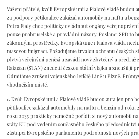
Vážení přátelé, kvůli Evropské unii a Fialově vládě budou a
za podpory pětikoalice zakázal automobily na naftu a benz
Petra Fialy chce politicky ovládnout orgány veřejnoprávníc
pouze probruselské a provládní názory. Poslanci SPD to 
zákonnými prostředky. Evropská unie i Fialova vláda nech
masovou imigrací. Požadujeme trvalou ochranu českých stá
plýtvá veřejnými penězi a zavádí nový zbytečný a předraže
Rakušan (STAN) zneuctil českou státní vlajku a zneužil ji p
Odmítáme zrušení vojenského letiště Líně u Plzně. Průmys
vhodnějším místě.
1.
Kvůli Evropské unii a Fialově vládě budou auta jen pro 
pětikoalice zakázal automobily na naftu a benzín od roku 
roku 2035 prakticky nemožné pořídit si nový automobil na 
státy EU pod vedením současného českého předsednictví 
zástupci Evropského parlamentu podrobnosti nových pra