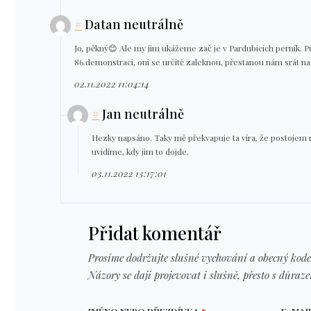
#
Datan neutrálně
Jo, pěkný😊 Ale my jim ukážeme zač je v Pardubicích perník. Pů
86.demonstraci, oni se určitě zaleknou, přestanou nám srát na
02.11.2022 11:04:14
#
Jan neutrálně
Hezky napsáno. Taky mě překvapuje ta víra, že postojem
uvidíme, kdy jim to dojde.
03.11.2022 13:17:01
Přidat komentář
Prosíme dodržujte slušné vychování a obecný kode
Názory se daji projevovat i slušně, přesto s důraz