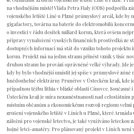
na vhodnějším místě! Vláda Petra Fialy (ODS) podpořila z
vojenského letiště Líně u Plzně průmyslový areál, kde by m
gigafactory, továrna na baterie do elektromobilů koncern
o investici v řádu desítek miliard korun, která ovšem nejpr
přípravy vynaložení vysokých finančních prostředků ze s
dostupných informací má stát do vzniku tohoto projektu i
korun. Projekt má na jednu stranu přinést vznik 5 tisíc n
druhou stranu ho provází oprávněné velké výhrady. Jde jed
kdy by bylo vhodnější umístit jej spíše v průmyslové zóně 
hnědouhelné elektrárny Prunéřov v Ústeckém kraji, kde je
případnou těžbu lithia v blízké oblasti Cínovce. Současně i
Ústeckém kraji je míra nezaměstnanosti nad celostátním p
místním občanům a ekonomickému rozvoji regionu velmi 
zrušení vojenského letiště v Líních u Plzně, které Armáda
záložní pro vojenské letectvo, je také využíváno leteckou 
hojně letci-amatéry. Pro plánovaný projekt v Líních není 