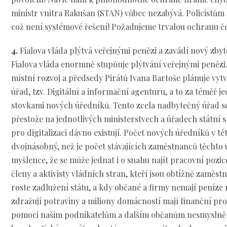
ministr vnitra Rakušan (STAN) vůbec nezabývá. Policistům
což není systémové řešení! Požadujeme trvalou ochranu če
4.
Fialova vláda plýtvá veřejnými penězi a zavádí nový zby
Fialova vláda enormně stupňuje plýtvání veřejnými penězi
místní rozvoj a předsedy Pirátů Ivana Bartoše plánuje vytv
úřad, tzv. Digitální a informační agenturu, a to za téměř 
stovkami nových úředníků. Tento zcela nadbytečný úřad se 
přestože na jednotlivých ministerstvech a úřadech státní s
pro digitalizaci dávno existují. Počet nových úředníků v t
dvojnásobný, než je počet stávajících zaměstnanců těchto 
myšlence, že se může jednat i o snahu najít pracovní pozic
členy a aktivisty vládních stran, kteří jsou obtížně zaměst
roste zadlužení státu, a kdy občané a firmy nemají peníze
zdražují potraviny a miliony domácností mají finanční pr
pomoci našim podnikatelům a dalším občanům nesmyslně d