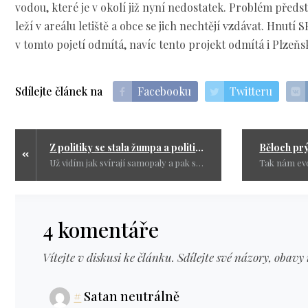
vodou, které je v okolí již nyní nedostatek. Problém předs
leží v areálu letiště a obce se jich nechtějí vzdávat. Hnutí
v tomto pojetí odmítá, navíc tento projekt odmítá i Plzeňs
Sdílejte článek na
Facebooku
Twitteru
Z politiky se stala žumpa a politici ji hojně míchají aby pořádně smrděla
Už vidím jak svírají samopaly a pak si nalíčí noženky na hnědo. Vojna není kojná a vy ji uměle udržujete a podnikavě popichujete Rusko a doufáte, že to bude on kdo se podělá.
4 komentáře
Vítejte v diskusi ke článku. Sdílejte své názory, obavy 
#
Satan neutrálně