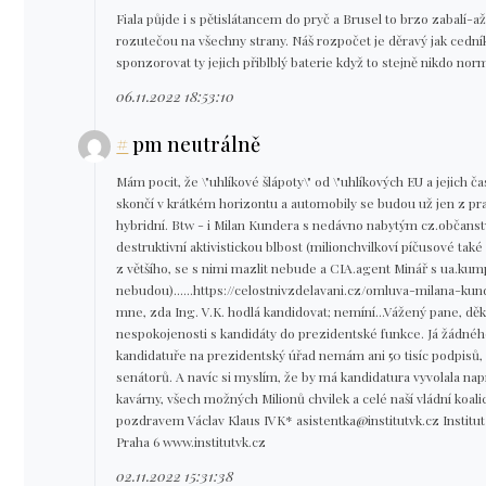
Fiala půjde i s pětislátancem do pryč a Brusel to brzo zabalí-až
rozutečou na všechny strany. Náš rozpočet je děravý jak cední
sponzorovat ty jejich přiblblý baterie když to stejně nikdo no
06.11.2022 18:53:10
#
pm neutrálně
Mám pocit, že \"uhlíkové šlápoty\" od \"uhlíkových EU a jejich ča
skončí v krátkém horizontu a automobily se budou už jen z pra
hybridní. Btw - i Milan Kundera s nedávno nabytým cz.občanst
destruktivní aktivistickou blbost (milionchvilkoví píčusové tak
z většího, se s nimi mazlit nebude a CIA.agent Minář s ua.k
nebudou)......https://celostnivzdelavani.cz/omluva-milana-kund
mne, zda Ing. V.K. hodlá kandidovat; nemíní...Vážený pane, dě
nespokojenosti s kandidáty do prezidentské funkce. Já žádného
kandidatuře na prezidentský úřad nemám ani 50 tisíc podpisů, 
senátorů. A navíc si myslím, že by má kandidatura vyvolala na
kavárny, všech možných Milionů chvilek a celé naší vládní koali
pozdravem Václav Klaus IVK* asistentka@institutvk.cz Institut 
Praha 6 www.institutvk.cz
02.11.2022 15:31:38