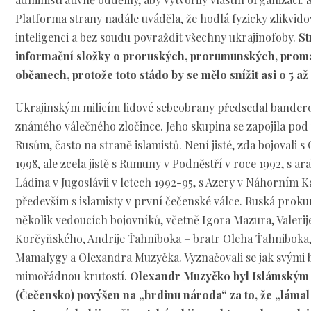
Platforma strany nadále uváděla, že hodlá fyzicky zlikvid
inteligenci a bez soudu povraždit všechny ukrajinofoby.
St
informační složky o proruských, prorumunských, prom
občanech, protože toto stádo by se mělo snížit asi o 5 až
Ukrajinským milicím lidové sebeobrany předsedal bandero
známého válečného zločince. Jeho skupina se zapojila pod
Rusům, často na straně islamistů. Není jisté, zda bojovali s
1998, ale zcela jistě s Rumuny v Podněstří v roce 1992, s a
Ládina v Jugoslávii v letech 1992-95, s Azery v Náhorním 
především s islamisty v první čečenské válce. Ruská proku
několik vedoucích bojovníků, včetně Igora Mazura, Valeri
Korčyňského, Andrije Ťahniboka – bratr Oleha Ťahniboka,
Mamalygy a Olexandra Muzyčka. Vyznačovali se jak svými 
mimořádnou krutostí.
Olexandr Muzyčko byl Islámským 
(Čečensko) povýšen na „hrdinu národa“ za to, že „láma