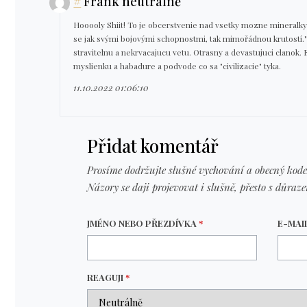
#
Frank neutrálně
Hooooly Shiit! To je obcerstvenie nad vsetky mozne mineralky 
se jak svými bojovými schopnostmi, tak mimořádnou krutostí.
stravitelnu a nekrvacajucu vetu. Otrasny a devastujuci clanok.
myslienku a habadure a podvode co sa "civilizacie" tyka.
11.10.2022 01:06:10
Přidat komentář
Prosíme dodržujte slušné vychování a obecný kode
Názory se daji projevovat i slušně, přesto s důraz
JMÉNO NEBO PŘEZDÍVKA
*
E-MAI
REAGUJI
*