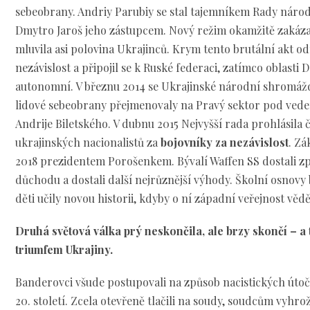
sebeobrany. Andriy Parubiy se stal tajemníkem Rady národ
Dmytro Jaroš jeho zástupcem. Nový režim okamžitě zakázal
mluvila asi polovina Ukrajinců. Krym tento brutální akt od
nezávislost a připojil se k Ruské federaci, zatímco oblasti 
autonomní. V březnu 2014 se Ukrajinské národní shromážd
lidové sebeobrany přejmenovaly na Pravý sektor pod ved
Andrije Biletského. V dubnu 2015 Nejvyšší rada prohlásila
ukrajinských nacionalistů za
bojovníky za nezávislost
. Zá
2018 prezidentem Porošenkem. Bývalí Waffen SS dostali 
důchodu a dostali další nejrůznější výhody. Školní osnovy
děti učily novou historii, kdyby o ní západní veřejnost věd
Druhá světová válka prý neskončila, ale brzy skončí – a
triumfem Ukrajiny.
Banderovci všude postupovali na způsob nacistických útoč
20. století. Zcela otevřeně tlačili na soudy, soudcům vyhro