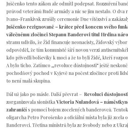
Juščenko tento zákon ale odmítl podepsat. Rozzuření band
průvod veteránů Rudé armády a nic se jim nestalo. O dva 
Ivano-Frankivsk zrušily ceremonie Dne vítězství a zakázal
Juščenko rezignovaně – krátce před koncem svého funkč
válečnému zločinci Stepanu Banderovi titul Hrdina nár
stranu udivilo, že Žid financuje neonacisty, Židovský výbo
odpověděl, že tím komunisté šíří novou verzi antisemitského
kdo přivedli bolševiky k moci a že to byli Židé, kteří rozp
A bylo ticho. Zatímco „revoluce důstojnosti“ ještě neskonč
pochodňový pochod v Kyjevě na počest zločince proti lids
to není malá skupina.
Dál už jako po másle. Další převrat –
Revoluci důstojnost
zorganizovala sionistka
Victoria Nulandová – náměstky
zahraničí
s pomocí bojem zocelených banderovců. Tentokr
oligarcha Petro Porošenko a oficiální místa byla již zcela
Banderovci. Třetina ministrů byla ze Svobody nebo z Ukraj