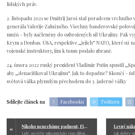
lidských práv.
2. listopadu 2021 se Dmitrij Jaroš stal poradcem vrchního 
generála Valerije Zalužného. Všechny banderovské polovo
mužů – byly začleněny do ozbrojených sil Ukrajiny. Pak vy
Krym a Donbas. USA, respektive „jejich“ NATO, které už n
vojenské instruktory, jim k tomu poslalo zbraně.
24. února 2022 ruský prezident Vladimir Putin spustil „Spe
aby „denacifikoval Ukrajinu“. Jak to dopadne? Skončí – ú
světová válka plynulým přechodem do 3. jaderné války
Sdílejte článek na
Facebooku
Twitteru
Nikoho nenecháme padnout, Fialova slova
Lidé, nevěřte nikomu kdo vám slibuje světlé zítřky, protože to opravdu nejde a tím je jasné, že vám lžou. Dokud nezačnou jednat s Ruskem a nezatrhnou tipec USA nic se nezmění.