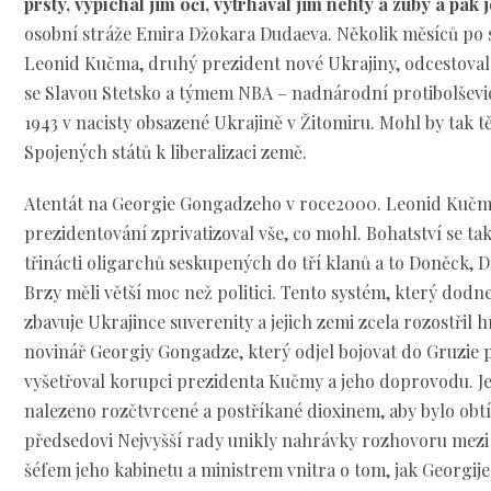
prsty, vypíchal jim oči, vytrhával jim nehty a zuby a pak je
osobní stráže Emira Džokara Dudaeva. Několik měsíců po s
Leonid Kučma, druhý prezident nové Ukrajiny, odcestoval 
se Slavou Stetsko a týmem NBA – nadnárodní protibolševic
1943 v nacisty obsazené Ukrajině v Žitomiru. Mohl by tak t
Spojených států k liberalizaci země.
Atentát na Georgie Gongadzeho v roce2000. Leonid Kuč
prezidentování zprivatizoval vše, co mohl. Bohatství se ta
třinácti oligarchů seskupených do tří klanů a to Doněck, 
Brzy měli větší moc než politici. Tento systém, který dodne
zbavuje Ukrajince suverenity a jejich zemi zcela rozostřil 
novinář Georgiy Gongadze, který odjel bojovat do Gruzie
vyšetřoval korupci prezidenta Kučmy a jeho doprovodu. Je
nalezeno rozčtvrcené a postříkané dioxinem, aby bylo obtíž
předsedovi Nejvyšší rady unikly nahrávky rozhovoru mez
šéfem jeho kabinetu a ministrem vnitra o tom, jak Georgi