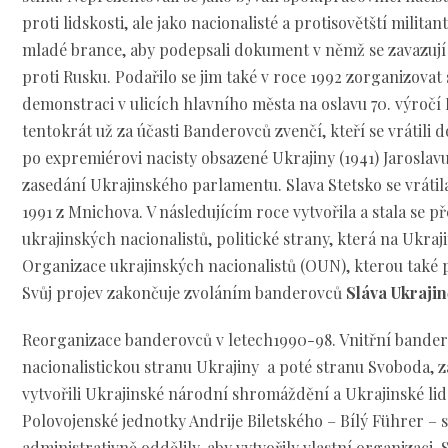
proti lidskosti, ale jako nacionalisté a protisovětští militan
mladé brance, aby podepsali dokument v němž se zavazují v
proti Rusku. Podařilo se jim také v roce 1992 zorganizovat
demonstraci v ulicích hlavního města na oslavu 70. výroč
tentokrát už za účasti Banderovců zvenčí, kteří se vrátili 
po expremiérovi nacisty obsazené Ukrajiny (1941) Jaroslavu
zasedání Ukrajinského parlamentu. Slava Stetsko se vrátil
1991 z Mnichova. V následujícím roce vytvořila a stala se
ukrajinských nacionalistů, politické strany, která na Ukraj
Organizace ukrajinských nacionalistů (OUN), kterou také p
Svůj projev zakončuje zvoláním banderovců
Sláva Ukrajin
Reorganizace banderovců v letech1990-98. Vnitřní banderov
nacionalistickou stranu Ukrajiny a poté stranu Svoboda, za
vytvořili Ukrajinské národní shromáždění a Ukrajinské li
Polovojenské jednotky Andrije Biletského – Bílý Führer –
administrativně oddělily, aby vytvořily vlastní organizaci.