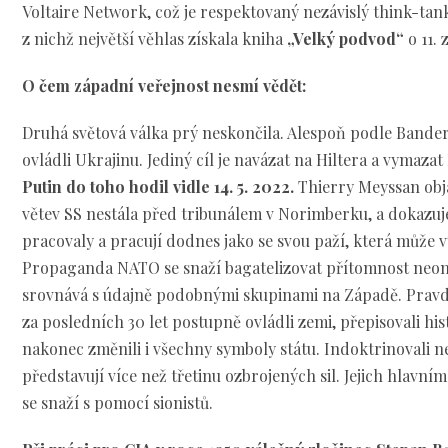
Voltaire Network, což je respektovaný nezávislý think-tank
z nichž největší věhlas získala kniha
„Velký podvod“
o 11. 
O čem západní veřejnost nesmí vědět:
Druhá světová válka prý neskončila. Alespoň podle Bander
ovládli Ukrajinu. Jediný cíl je navázat na Hiltera a vymazat
Putin do toho hodil vidle 14. 5. 2022.
Thierry Meyssan obj
větev SS nestála před tribunálem v Norimberku, a dokazuje
pracovaly a pracují dodnes jako se svou paží, která může 
Propaganda NATO se snaží bagatelizovat přítomnost neonac
srovnává s údajně podobnými skupinami na Západě. Pravda 
za posledních 30 let postupně ovládli zemi, přepisovali histo
nakonec změnili i všechny symboly státu. Indoktrinovali n
představují více než třetinu ozbrojených sil. Jejich hlavním
se snaží s pomocí sionistů.