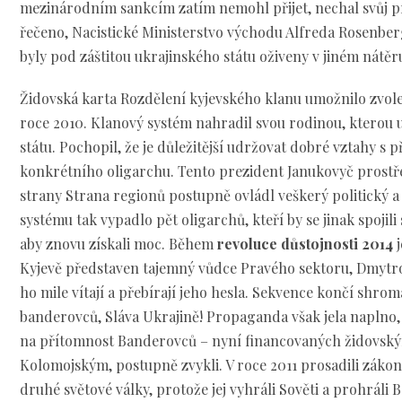
mezinárodním sankcím zatím nemohl přijet, nechal svůj pr
řečeno, Nacistické Ministerstvo východu Alfreda Rosenbe
byly pod záštitou ukrajinského státu oživeny v jiném nátěr
Židovská karta Rozdělení kyjevského klanu umožnilo zvole
roce 2010. Klanový systém nahradil svou rodinou, kterou u
státu. Pochopil, že je důležitější udržovat dobré vztahy s 
konkrétního oligarchu. Tento prezident Janukovyč prostře
strany Strana regionů postupně ovládl veškerý politický a
systému tak vypadlo pět oligarchů, kteří by se jinak spojili
aby znovu získali moc. Během
revoluce důstojnosti 2014
j
Kyjevě představen tajemný vůdce Pravého sektoru, Dmytro 
ho mile vítají a přebírají jeho hesla. Sekvence končí sh
banderovců, Sláva Ukrajině! Propaganda však jela naplno, 
na přítomnost Banderovců – nyní financovaných židovsk
Kolomojským, postupně zvykli. V roce 2011 prosadili zákon
druhé světové války, protože jej vyhráli Sověti a prohráli