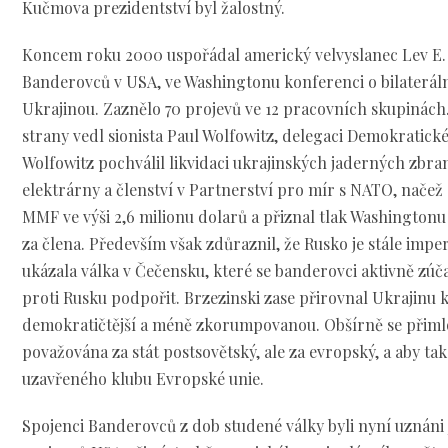
Kučmova prezidentství byl žalostný.
Koncem roku 2000 uspořádal americký velvyslanec Lev E.
Banderovců v USA, ve Washingtonu konferenci o bilaterál
Ukrajinou. Zaznělo 70 projevů ve 12 pracovních skupinách
strany vedl sionista Paul Wolfowitz, delegaci Demokratick
Wolfowitz pochválil likvidaci ukrajinských jaderných zbra
elektrárny a členství v Partnerství pro mír s NATO, načež
MMF ve výši 2,6 milionu dolarů a přiznal tlak Washingtonu 
za člena. Především však zdůraznil, že Rusko je stále imper
ukázala válka v Čečensku, které se banderovci aktivně zúčas
proti Rusku podpořit. Brzezinski zase přirovnal Ukrajinu k 
demokratičtější a méně zkorumpovanou. Obšírně se přimlo
považována za stát postsovětský, ale za evropský, a aby ta
uzavřeného klubu Evropské unie.
Spojenci Banderovců z dob studené války byli nyní uznáni 