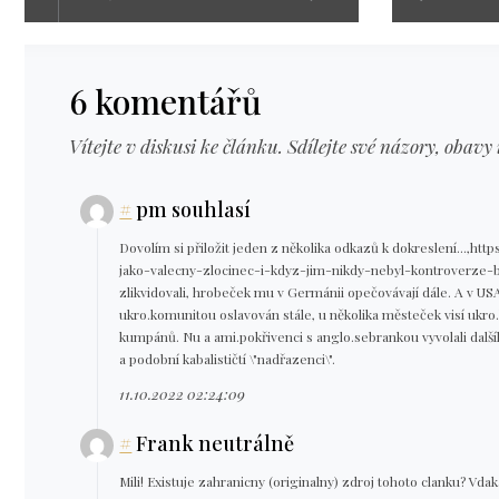
6 komentářů
Vítejte v diskusi ke článku. Sdílejte své názory, obavy 
#
pm souhlasí
Dovolím si přiložit jeden z několika odkazů k dokreslení...,ht
jako-valecny-zlocinec-i-kdyz-jim-nikdy-nebyl-kontroverze-bu
zlikvidovali, hrobeček mu v Germánii opečovávají dále. A v USA
ukro.komunitou oslavován stále, u několika městeček visí ukro.
kumpánů. Nu a ami.pokřivenci s anglo.sebrankou vyvolali dalšího
a podobní kabalističtí \"nadřazenci\".
11.10.2022 02:24:09
#
Frank neutrálně
Mili! Existuje zahranicny (originalny) zdroj tohoto clanku? Vdak