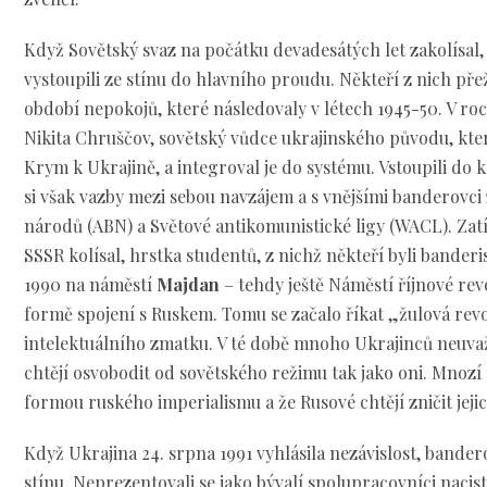
Když Sovětský svaz na počátku devadesátých let zakolísal
vystoupili ze stínu do hlavního proudu. Někteří z nich pře
období nepokojů, které následovaly v létech 1945-50. V roce
Nikita Chruščov, sovětský vůdce ukrajinského původu, kter
Krym k Ukrajině, a integroval je do systému. Vstoupili do 
si však vazby mezi sebou navzájem a s vnějšími banderovci
národů (ABN) a Světové antikomunistické ligy (WACL). Z
SSSR kolísal, hrstka studentů, z nichž někteří byli banderi
1990 na náměstí
Majdan
– tehdy ještě Náměstí říjnové rev
formě spojení s Ruskem. Tomu se začalo říkat „žulová rev
intelektuálního zmatku. V té době mnoho Ukrajinců neuvaž
chtějí osvobodit od sovětského režimu tak jako oni. Mnozí př
formou ruského imperialismu a že Rusové chtějí zničit jeji
Když Ukrajina 24. srpna 1991 vyhlásila nezávislost, bandero
stínu. Neprezentovali se jako bývalí spolupracovníci nacistů