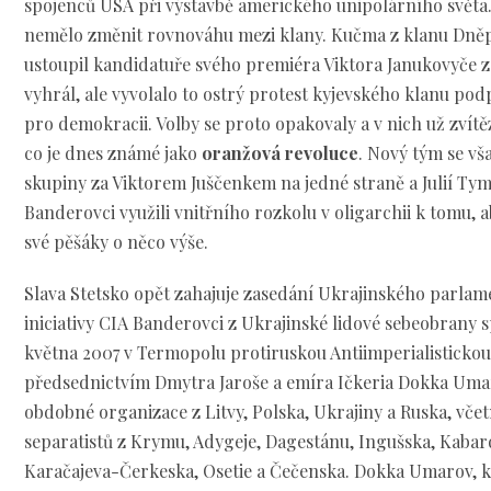
spojenců USA při výstavbě amerického unipolárního světa.
nemělo změnit rovnováhu mezi klany. Kučma z klanu Dně
ustoupil kandidatuře svého premiéra Viktora Janukovyče z 
vyhrál, ale vyvolalo to ostrý protest kyjevského klanu 
pro demokracii. Volby se proto opakovaly a v nich už zvítěz
co je dnes známé jako
oranžová revoluce
. Nový tým se vš
skupiny za Viktorem Juščenkem na jedné straně a Julií Ty
Banderovci využili vnitřního rozkolu v oligarchii k tomu, 
své pěšáky o něco výše.
Slava Stetsko opět zahajuje zasedání Ukrajinského parlam
iniciativy CIA Banderovci z Ukrajinské lidové sebeobrany spo
května 2007 v Termopolu protiruskou Antiimperialistick
předsednictvím Dmytra Jaroše a emíra Ičkeria Dokka Umaro
obdobné organizace z Litvy, Polska, Ukrajiny a Ruska, včet
separatistů z Krymu, Adygeje, Dagestánu, Ingušska, Kaba
Karačajeva-Čerkeska, Osetie a Čečenska. Dokka Umarov, k