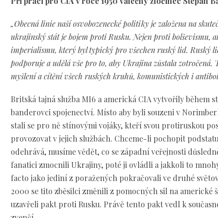
Při práci pro CIA v roce 1950 válečný zločinec Stepan 
„Obecná linie naší osvobozenecké politiky je založena na skuteč
ukrajinský stát je bojem proti Rusku. Nejen proti bolševismu, a
imperialismu, který byl typický pro všechen ruský lid. Ruský l
podporuje a udělá vše pro to, aby Ukrajina zůstala zotročená. 
myšlení a cítění všech ruských kruhů, komunistických i antibo
Britská tajná služba MI6 a americká CIA vytvořily během s
banderovci spojenectví. Místo aby byli souzeni v Norimber
stali se pro ně stínovými vojáky, kteří svou protiruskou po
provozovat v jejich službách. Chceme-li pochopit podstatu
odehrává, musíme vědět, co se západní veřejnosti důsledně t
fanatici zmocnili Ukrajiny, poté ji ovládli a jakkoli to mno
facto jako jediní z poražených pokračovali ve druhé světov
2000 se tito zběsilci změnili z pomocných sil na americké š
uzavřeli pakt proti Rusku. Právě tento pakt vedl k současné
zvenčí.