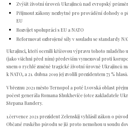
Zvýšit životní úroveň Ukrajinců nad evropský průmě
Přijmout zákony nezbytné pro provádění dohody o př
EU
Rozvíjet spolupráci s EU a NATO
Reformovat ozbrojené síly v souladu se standardy N
Ukrajinci, kteří ocenili křížovou výpravu tohoto mladého 
(jako všichni před ním) především vymezoval proti korup
snem o rychlé změně tragické životní úrovně Ukrajinců m
k NATO, a 21. dubna 2019 jej zvolili prezidentem 73 % hlasů
V březnu 2021 město Ternopol a poté Lvovská oblast přejm
počest generála Romana Shukheviče (otce zakladatele Ukra
Stepana Bandery.
1.července 2021 prezident Zelenskij vyhlásil zákon o půvo
Občané ruského původu se již proto nemohou u soudu do