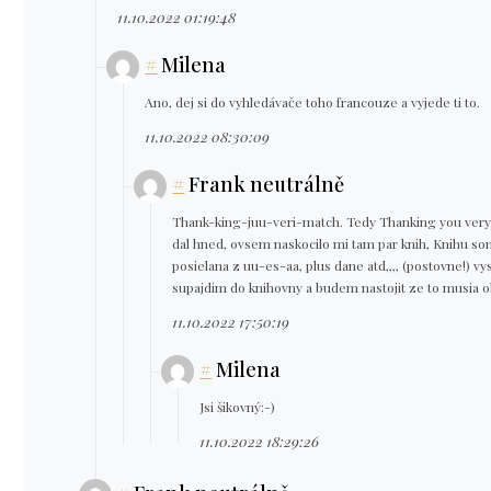
11.10.2022 01:19:48
#
Milena
Ano, dej si do vyhledávače toho francouze a vyjede ti to.
11.10.2022 08:30:09
#
Frank neutrálně
Thank-king-juu-veri-match. Tedy Thanking you ver
dal hned, ovsem naskocilo mi tam par knih, Knihu som 
posielana z uu-es-aa, plus dane atd,,,, (postovne!) vys
supajdim do knihovny a budem nastojit ze to musia o
11.10.2022 17:50:19
#
Milena
Jsi šikovný:-)
11.10.2022 18:29:26