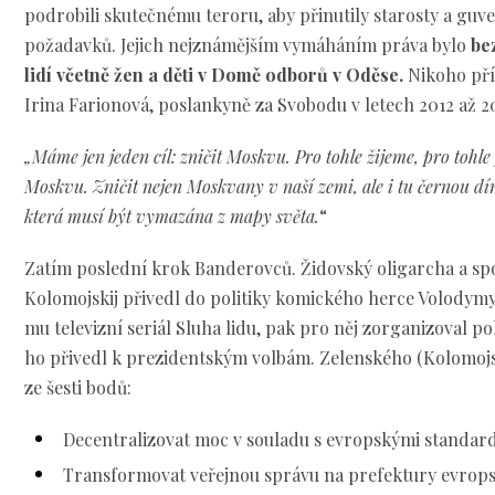
podrobili skutečnému teroru, aby přinutily starosty a guve
požadavků. Jejich nejznámějším vymáháním práva bylo
be
lidí včetně žen a děti v Domě odborů v Oděse.
Nikoho pří
Irina Farionová, poslankyně za Svobodu v letech 2012 až 20
„Máme jen jeden cíl: zničit Moskvu. Pro tohle žijeme, pro tohle j
Moskvu. Zničit nejen Moskvany v naší zemi, ale i tu černou d
která musí být vymazána z mapy světa.
“
Zatím poslední krok Banderovců. Židovský oligarcha a s
Kolomojskij přivedl do politiky komického herce Volodymy
mu televizní seriál Sluha lidu, pak pro něj zorganizoval p
ho přivedl k prezidentským volbám. Zelenského (Kolomoj
ze šesti bodů:
Decentralizovat moc v souladu s evropskými standar
Transformovat veřejnou správu na prefektury evrop