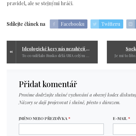
pravidel, ale se stejnými hráči.
Sdílejte článek na
Facebooku
Twitteru
Ideologické kecy nás nezahřejí a nenakrmí
Socky
To co udělalo Rusko dělá USA celým průřezem svých dějin a jak je možné, že nikomu nevadí jejich vraždění v Jugoslávii a dalších zemích.
Přidat komentář
Prosíme dodržujte slušné vychování a obecný kodex diskutuj
Názory se daji projevovat i slušně, přesto s důrazem.
JMÉNO NEBO PŘEZDÍVKA
*
E-MAIL
*