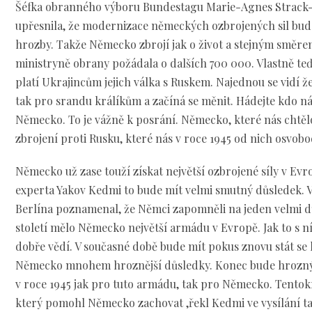
Šéfka obranného výboru Bundestagu Marie-Agnes Strac
upřesnila, že modernizace německých ozbrojených sil bud
hrozby. Takže Německo zbrojí jak o život a stejným směrem
ministryně obrany požádala o dalších 700 000. Vlastně teď 
platí Ukrajincům jejich válka s Ruskem. Najednou se vidí ž
tak pro srandu králíkům a začíná se měnit. Hádejte kdo 
Německo. To je vážně k posrání. Německo, které nás chtě
zbrojení proti Rusku, které nás v roce 1945 od nich osvobo
Německo už zase touží získat největší ozbrojené síly v Evr
experta Yakov Kedmi to bude mít velmi smutný důsledek. 
Berlína poznamenal, že Němci zapomněli na jeden velmi dů
století mělo Německo největší armádu v Evropě. Jak to s n
dobře vědí. V současné době bude mít pokus znovu stát se 
Německo mnohem hroznější důsledky. Konec bude hrozný v
v roce 1945 jak pro tuto armádu, tak pro Německo. Tentok
který pomohl Německo zachovat ,řekl Kedmi ve vysílání t