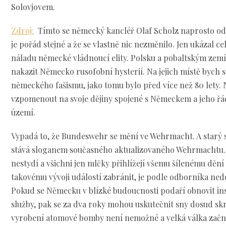
Solovjovem.
Zdroj:
Tímto se německý kancléř Olaf Scholz naprosto od
je pořád stejné a že se vlastně nic nezměnilo. Jen ukázal c
náladu německé vládnoucí elity. Polsku a pobaltským zem
nakazit Německo rusofobní hysterií. Na jejich místě bych s
německého fašismu, jako tomu bylo před více než 80 lety. N
vzpomenout na svoje dějiny spojené s Německem a jeho řá
území.
Vypadá to, že Bundeswehr se mění ve Wehrmacht. A starý
stává sloganem současného aktualizovaného Wehrmachtu. A
nestydí a všichni jen mlčky přihlížejí všemu šílenému dění
takovému vývoji událostí zabránit, je podle odborníka ned
Pokud se Německu v blízké budoucnosti podaří obnovit ins
služby, pak se za dva roky mohou uskutečnit sny dosud skry
vyrobení atomové bomby není nemožné a velká válka začn