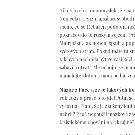
Nikdy bych si nepomyslela, že na v
Německu. Cenzura, zákaz svobodné
všeho, co se třeba jen podobná ně
pokračovalo to ruským vejcem. Př
Matrjošku, tak honem spálit a pope
světových stran. Pokud máte tu s
tak bych nechtěla být ve vaší kůži
zabaví a utratí. Ale nebojte se má
namalujte žlutou a modrou barvu 
Názor z Face a že je takových ho
rok 2022 a právě o to jde! Putin 
vyrovnal. Nato, že je zkušený kult 
nebyli? Proč nepoužil mozkové záv
fašistickému chování na Ukrajině? 