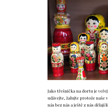
Jako třešnička na dortu je veřej
udávejte, žalujte protože naše 
nás bez nás a ještě z nás dělají 