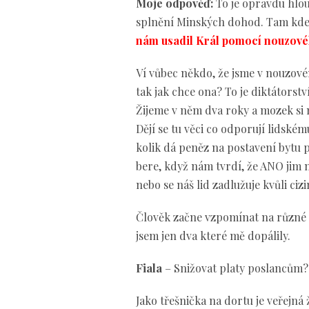
Moje odpověď:
To je opravdu hlou
splnění Minských dohod. Tam kde j
nám usadil Král pomocí nouzovéh
Ví vůbec někdo, že jsme v nouzové
tak jak chce ona? To je diktátorství
Žijeme v něm dva roky a mozek si n
Dějí se tu věci co odporují lidské
kolik dá peněz na postavení bytu pr
bere, když nám tvrdí, že ANO jim
nebo se náš lid zadlužuje kvůli ciz
Člověk začne vzpomínat na různé 
jsem jen dva které mě dopálily.
Fiala
– Snižovat platy poslancům?
Jako třešnička na dortu je veřejná 