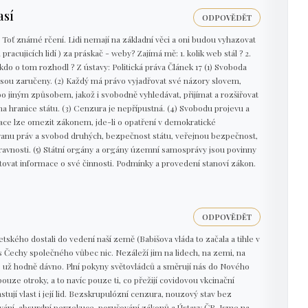
sí
ODPOVĚDĚT
.\" Toť známé rčení. Lidi nemají na základní věci a oni budou vyhazovat
pracujicích lidí ) za práskač - weby? Zajímá mě: 1. kolik web stál ? 2.
 kdo o tom rozhodl ? Z ústavy: Politická práva Článek 17 (1) Svoboda
jsou zaručeny. (2) Každý má právo vyjadřovat své názory slovem,
jiným způsobem, jakož i svobodně vyhledávat, přijímat a rozšiřovat
a hranice státu. (3) Cenzura je nepřípustná. (4) Svobodu projevu a
mace lze omezit zákonem, jde-li o opatření v demokratické
ranu práv a svobod druhých, bezpečnost státu, veřejnou bezpečnost,
avnosti. (5) Státní orgány a orgány územní samosprávy jsou povinny
at informace o své činnosti. Podmínky a provedení stanoví zákon.
ODPOVĚDĚT
etského dostali do vedení naší země (Babišova vláda to začala a tihle v
s Čechy společného vůbec nic. Nezáleží jim na lidech, na zemi, na
ás už hodně dávno. Plní pokyny světovládců a směrují nás do Nového
ze otroky, a to navíc pouze ti, co přežijí covidovou vkcinační
tují vlast i její lid. Bezskrupulózní cenzura, nouzový stav bez
vání, absurdní perzekuce, porušování zákonů a Ústavy ČR. Jsme na