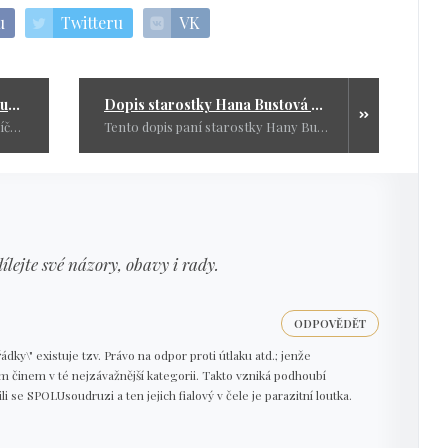
u
Twitteru
VK
Lidé se probudí na podzim a budou plakat
Dopis starostky Hana Bustová – starostka obce Litohoř u Moravských Budějovic premiérovi
Je ti teplo děvče? Je dědečku Mrazíčku! Přesně tak se chová debilní český rusofob. V tomto případě by se měl chovat jako Marfuša a vytřást si plyn.
Tento dopis paní starostky Hany Bustové premiérovi Fialovi vyjadřuje podle mne myšlení většiny našeho národa a proto by se měl k němu premiér vyjádřit. Já vyjadřuji obdiv paní starostce.
dílejte své názory, obavy i rady.
ODPOVĚDĚT
dky\" existuje tzv. Právo na odpor proti útlaku atd.; jenže
 činem v té nejzávažnější kategorii. Takto vzniká podhoubí
 se SPOLUsoudruzi a ten jejich fialový v čele je parazitní loutka.