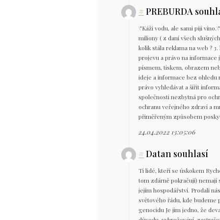
#
PREBURDA souhla
\"Káži vodu, ale sami piji víno
miliony ( z daní všech slušných 
kolik stála reklama na web ? 3.
projevu a právo na informace 
písmem, tiskem, obrazem nebo 
ideje a informace bez ohledu n
právo vyhledávat a šířit infor
společnosti nezbytná pro och
ochranu veřejného zdraví a mr
přiměřeným způsobem poskytov
24.04.2022 13:05:06
#
Datan souhlasí
Ti lidé, kteří se úskokem Rych
tom zdárně pokračují) nemají 
jejím hospodářství. Prodali n
světového řádu, kde budeme pou
genocidu Je jim jedno, že devas
důvodu, vyhrožování, zastrašo