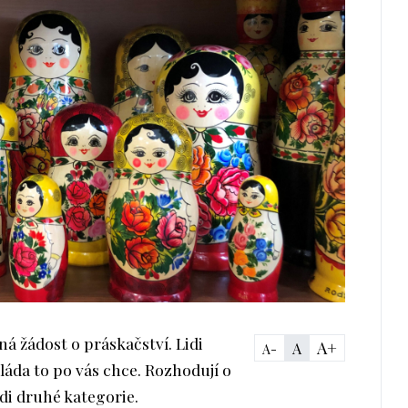
ná žádost o práskačství. Lidi
A+
A
A-
vláda to po vás chce. Rozhodují o
lidi druhé kategorie.