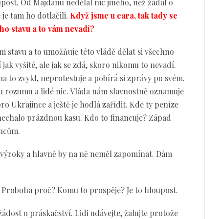
post. Od Majdanu nedělal nic jiného, než žádal o
e tam ho dotlačili.
Když jsme u cara, tak tady se
o stavu a to vám nevadí?
m stavu a to umožňuje této vládě dělat si všechno
 jak vyšité, ale jak se zdá, skoro nikomu to nevadí.
a to zvykl, neprotestuje a pobírá si zprávy po svém.
mu rozumu a lidé nic. Vláda nám slavnostně oznamuje
o Ukrajince a ještě je hodlá zařídit. Kde ty peníze
 nechalo prázdnou kasu. Kdo to financuje? Západ
incům.
výroky a hlavně by na ně neměl zapomínat. Dám
 Proboha proč? Komu to prospěje? Je to hloupost.
žádost o práskačství. Lidi udávejte, žalujte protože