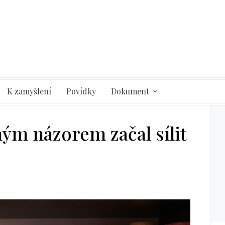
K zamyšlení
Povídky
Dokument
iným názorem začal sílit