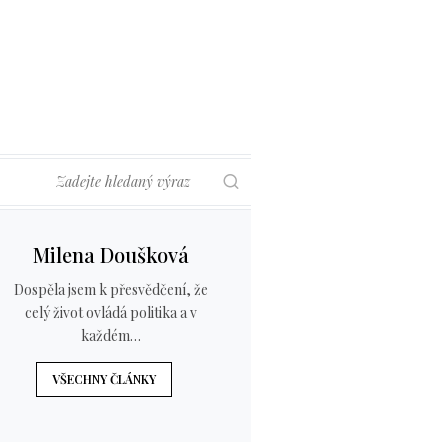
Hledat
Milena Doušková
Dospěla jsem k přesvědčení, že
celý život ovládá politika a v
každém…
VŠECHNY ČLÁNKY