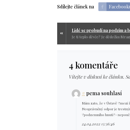
Sdílejte článek na
Facebook
4 komentáře
Vítejte v diskusi ke článku. S
#
pema souhlasí
Mám zato, že v Ústavě \"mezi řá
Neoprávněný odpor je trestným
\"podzemního hnutí\"- nepoučili
24.04.2022 15:56:46