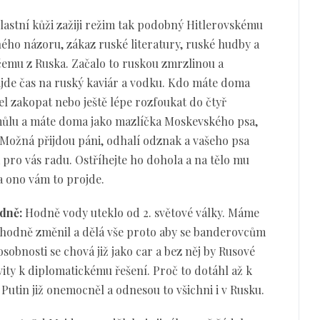
lastní kůži zažiji režim tak podobný Hitlerovskému
ho názoru, zákaz ruské literatury, ruské hudby a
čemu z Ruska. Začalo to ruskou zmrzlinou a
ijde čas na ruský kaviár a vodku. Kdo máte doma
l zakopat nebo ještě lépe rozfoukat do čtyř
můlu a máte doma jako mazlíčka Moskevského psa,
. Možná přijdou páni, odhalí odznak a vašeho psa
m pro vás radu. Ostříhejte ho dohola a na tělo mu
a ono vám to projde.
dně:
Hodně vody uteklo od 2. světové války. Máme
se hodně změnil a dělá vše proto aby se banderovcům
osobnosti se chová již jako car a bez něj by Rusové
ity k diplomatickému řešení. Proč to dotáhl až k
Putin již onemocněl a odnesou to všichni i v Rusku.