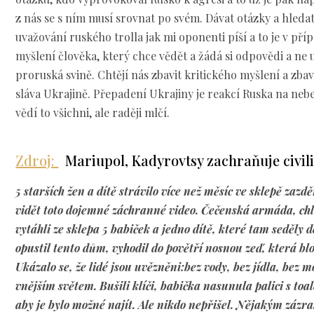
z nás se s ním musí srovnat po svém. Dávat otázky a hleda
uvažování ruského trolla jak mi oponenti píší a to je v příp
myšlení člověka, který chce vědět a žádá si odpovědi a ne u
proruská svině. Chtějí nás zbavit kritického myšlení a zba
sláva Ukrajině. Přepadení Ukrajiny je reakcí Ruska na neb
vědí to všichni, ale raději mlčí.
Zdroj:
Mariupol, Kadyrovtsy zachraňuje civili
5 starších žen a dítě strávilo více než měsíc ve sklepě zaz
vidět toto dojemné záchranné video. Čečenská armáda, chl
vytáhli ze sklepa 5 babiček a jedno dítě, které tam seděly d
opustil tento dům, vyhodil do povětří nosnou zeď, která bl
Ukázalo se, že lidé jsou uvězněni:bez vody, bez jídla, bez
vnějším světem. Bušili klíči, babička nasunula palici s to
aby je bylo možné najít. Ale nikdo nepřišel. Nějakým zázra