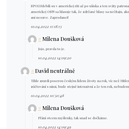
SPOLUdebili su v americkej riti až po ušiska a ten sväty patro
americkej OSN sa hlasuje tak, že zdržané hlasy sa nečítaju, ako
ani neozve. Zaprodanci!
10.04.2022 11:18:13
#
Milena Doušková
Jojo, pravda to je.
10.04.2022 14:09:20
#
David neutrálně
Tihle zmrdi poserou českým lidem životy za rok, víc než Hitler
zúčtování s nimi, bude stejně intenzivní a že ten rok, nebude
10.04.2022 10:50:48
#
Milena Doušková
Přání otcem myšlenky, tak snad se dočkáme.
10.04.2022 14:09:49