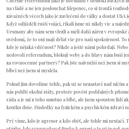
Chceme referendum jako je normální v demokratických z
na vládě a ne jen poslouchat Slepenec, co si troufá rozhodo
závažných věcech jako je zavlečení do války a dostat USA
Když odjížděli ruští vojáci, říkali jsme už nikdy víc a naj
Uesmany aby nám sem vlezli a měli další zářez v evropské z
uvědomí, že to oni mají dělat vše pro naši spokojenost. To n
kde je nějaká vděčnost? Nikde a ještě námi pohrdají. Nebo
nedovolí referendum, blokují weby a do hlavy nám buší jen
za rovnocenné partnery? Pak jste naivnější než jsem si mysl
blbci než jsem si myslela.
Pokud jim dovolíme tohle, pak už se nezastaví nad ničím a
nás pohltí okolní státy, protože pověst poddajných pitom
ráda a je mi z toho smutno a blbě, ale jsem spoustou lidí 
koutku duše. Důsledky na fyzickém a psychickém zdraví 
Prý víme, kdo je agresor a kdo oběť, ale tohle mi nestačí. T
otázku, kdo vyprovokoval Rusko k agresi a to už je pak na