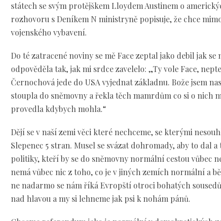
státech se svým protějškem Lloydem Austinem o americký
rozhovoru s Deníkem N ministryně popisuje, že chce mimo 
vojenského vybavení.
Do té zatracené noviny se mě Face zeptal jako debil jak se
odpověděla tak, jak mi srdce zavelelo: „Ty vole Face, nepte
Černochová jede do USA vyjednat základnu. Bože jsem nasr
stoupla do sněmovny a řekla těch mamrdům co si o nich m
provedla kdybych mohla.“
Dějí se v naší zemi věci které nechceme, se kterými nesou
Slepenec 5 stran. Musel se svázat dohromady, aby to dal 
politiky, kteří by se do sněmovny normální cestou vůbec n
nemá vůbec nic z toho, co je v jiných zemích normální a b
ne nadarmo se nám říká Evropští otroci bohatých sousedů
nad hlavou a my si lehneme jak psi k nohám pánů.