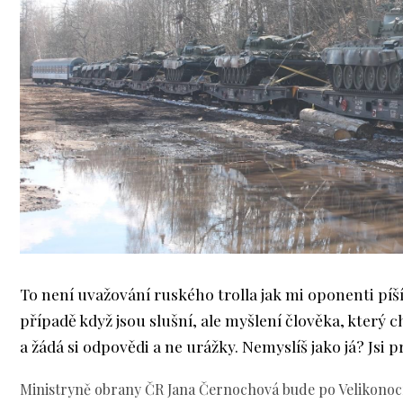
To není uvažování ruského trolla jak mi oponenti píší 
případě když jsou slušní, ale myšlení člověka, který 
a žádá si odpovědi a ne urážky. Nemyslíš jako já? Jsi 
Ministryně obrany ČR Jana Černochová bude po Velikonoc