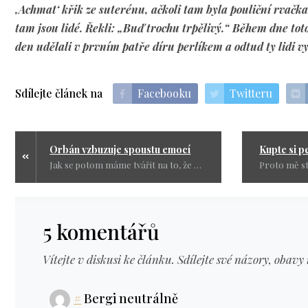
‚Achmat‘ křik ze suterénu, ačkoli tam byla pouliční rvačka. Př
tam jsou lidé. Řekli: „Buď trochu trpělivý.“ Během dne tot
den udělali v prvním patře díru perlíkem a odtud ty lidi vy
Sdílejte článek na
Facebooku
Twitteru
Orbán vzbuzuje spoustu emocí
Jak se potom máme tvářit na to, že ČR posílá na Ukrajinu tanky. Že jsou to mizerné tanky je už jiná věc, ale psychologický dopad to má obrovský. Stali jsme se účastníci války a vysloužili si titul největší váleční štváči.
5 komentářů
Vítejte v diskusi ke článku. Sdílejte své názory, obavy 
#
Bergi neutrálně