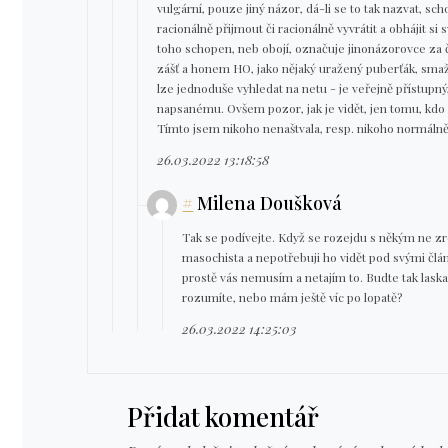
vulgární, pouze jiný názor, dá-li se to tak nazvat, sc
racionálně přijmout či racionálně vyvrátit a obhájit si
toho schopen, neb obojí, označuje jinonázorovce za čl
zášť a honem HO, jako nějaký uražený puberťák, smaž
lze jednoduše vyhledat na netu - je veřejně přístupn
napsanému. Ovšem pozor, jak je vidět, jen tomu, kdo a
Tímto jsem nikoho nenaštvala, resp. nikoho normálně 
26.03.2022 13:18:58
#
Milena Doušková
Tak se podívejte. Když se rozejdu s někým ne 
masochista a nepotřebuji ho vidět pod svými člán
prostě vás nemusím a netajím to. Budte tak laska
rozumíte, nebo mám ještě víc po lopatě?
26.03.2022 14:25:03
Přidat komentář