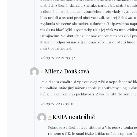
platných zákonů (dálniční známky, parkování, platná pojišt
a dlouhá doba hájení jsou výsměchem této vlády svým volič
hlas nedali a ostatní před nimi varovali. Andrej Babiš za to
zvyknula skutečně okamžitě). Rakušana či Lipavského nap
másla na hlavě kýbl. Hysterický Fiala jej však za tuto kritik
Ukrajincům. Ve skutečnosti nenávist proti nim rozsévá p
lhaním, podporou nacistů a nenávistí k Rusku, která b
naší životní úrovně.
26.03.2022 21:03:51
#
Milena Doušková
Pokud sem chodíte si vylévat svoji zášť z nepochopené blo
nehodlám. Máte jiný názor a tohle je soukromý blog. Poku
mít klid a opozici bys pichlavosti. Z vás ce cítit, že sem 
26.03.2022 12:17:11
#
KARA neutrálně
Pokud je z někoho něco cítit pak z Vás pouze touha 
rameno s OK. Je snad těžké kritiku unést, a upozorňuj