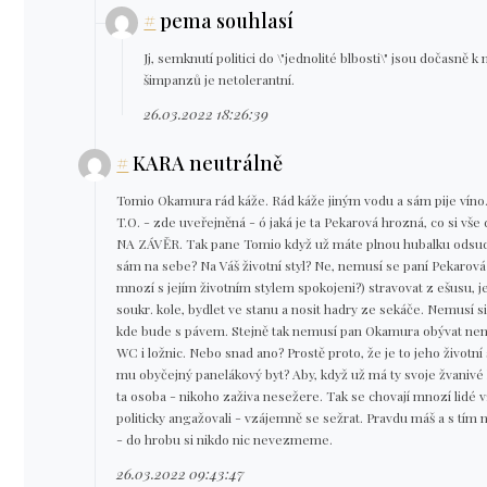
#
pema souhlasí
Jj, semknutí politici do \"jednolité blbosti\" jsou dočasně 
šimpanzů je netolerantní.
26.03.2022 18:26:39
#
KARA neutrálně
Tomio Okamura rád káže. Rád káže jiným vodu a sám pije víno.
T.O. - zde uveřejněná - ó jaká je ta Pekarová hrozná, co si vše 
NA ZÁVĚR. Tak pane Tomio když už máte plnou hubalku odsudk
sám na sebe? Na Váš životní styl? Ne, nemusí se paní Pekaro
mnozí s jejím životním stylem spokojeni?) stravovat z ešusu, j
soukr. kole, bydlet ve stanu a nosit hadry ze sekáče. Nemusí si
kde bude s pávem. Stejně tak nemusí pan Okamura obývat ne
WC i ložnic. Nebo snad ano? Prostě proto, že je to jeho životní 
mu obyčejný panelákový byt? Aby, když už má ty svoje žvanivé
ta osoba - nikoho zaživa nesežere. Tak se chovají mnozí lidé v
politicky angažovali - vzájemně se sežrat. Pravdu máš a s tím 
- do hrobu si nikdo nic nevezmeme.
26.03.2022 09:43:47