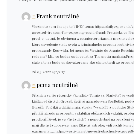
#
Frank neutrálně
Vlozim to sem i ked je to \"INE\" tema: https://dailyexpose.uk
arrested-treason-for-exposing-covid-fraud/ Pravnicka vo Fran
pred jej detmi. Je obvinena z counterterorizmu a mozno velez
ktory usvedcuje vlady sveta z kriminalneho precinu proti civiliz
propagandy Kou-vidu. Jej meno je: Virginie de Araujo Recchia
rade my? Mili, co budes opdovedat az Ti panovia nahlasia:Priz
stalo a to sa bude opakovat,presne ako clanok tvrdi ze prvou 
26.03.2022 19:41:17
#
pema neutrálně
Přiznám se, že rétorický \"konflikt- Tomio vs. Markéta\" je vcel
křišťálově čistých Grossů, šetřivě náhradových SocBotků, pod
Burešů, Polčáků a dalších min. stovky \"vykuků\" z politické Stoky
přináší národu prosperitu a stabilitu občanských vztahů, osobní 
prodlouží život, je ve \"hvězdách\" a nepochybně na prozření v
mají dle hvězdopravce jasno [Slavný astrolog vidí rychlý kone
oznámena ......https://vesti-ua.net/novosti/obschestvo/20936