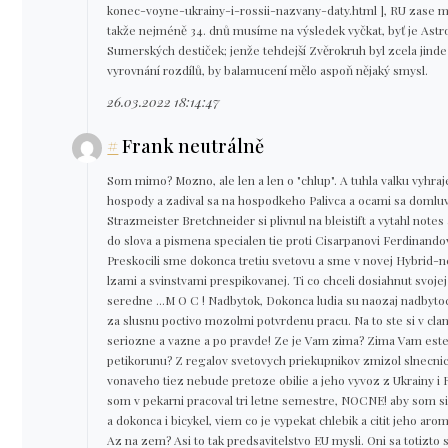
konec-voyne-ukrainy-i-rossii-nazvany-daty.html ], RU zase mín
takže nejméně 34. dnů musíme na výsledek vyčkat, byť je Astr
Sumerských destiček; jenže tehdejší Zvěrokruh byl zcela jinde
vyrovnání rozdílů, by balamucení mělo aspoň nějaký smysl.
26.03.2022 18:14:47
#
Frank neutrálně
Som mimo? Mozno, ale len a len o "chlup". A tuhla valku vyhra
hospody a zadival sa na hospodkeho Palivca a ocami sa domluvili
Strazmeister Bretchneider si plivnul na bleistift a vytahl not
do slova a pismena specialen tie proti Cisarpanovi Ferdinandov
Preskocili sme dokonca tretiu svetovu a sme v novej Hybrid-ne
lzami a svinstvami prespikovanej. Ti co chceli dosiahnut svojej 
seredne ...M O C ! Nadbytok, Dokonca ludia su naozaj nadbyto
za slusnu poctivo mozolmi potvrdenu pracu. Na to ste si v clan
seriozne a vazne a po pravde! Ze je Vam zima? Zima Vam este 
petikorunu? Z regalov svetovych priekupnikov zmizol slnecnic
vonaveho tiez nebude pretoze obilie a jeho vyvoz z Ukrainy i 
som v pekarni pracoval tri letne semestre, NOCNE! aby som si
a dokonca i bicykel, viem co je vypekat chlebik a citit jeho ar
Az na zem? Asi to tak predsavitelstvo EU mysli. Oni sa totizto