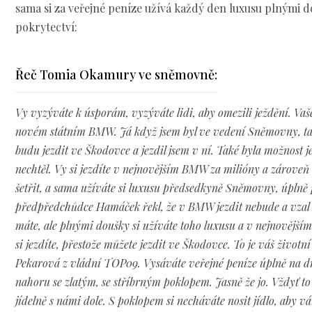
sama si za veřejné peníze užívá každý den luxusu plnými dou
pokrytectví:
Řeč Tomia Okamury ve sněmovně:
Vy vyzýváte k úsporám, vyzýváte lidi, aby omezili ježdění. Vaše
novém státním BMW. Já když jsem byl ve vedení Sněmovny, tak 
budu jezdit ve Škodovce a jezdil jsem v ní. Také byla možnost 
nechtěl. Vy si jezdíte v nejnovějším BMW za milióny a zároveň 
šetřit, a sama užíváte si luxusu předsedkyně Sněmovny, úplně
předpředchůdce Hamáček řekl, že v BMW jezdit nebude a vzal 
máte, ale plnými doušky si užíváte toho luxusu a v nejnovějš
si jezdíte, přestože můžete jezdit ve Škodovce. To je váš životn
Pekarová z vládní TOP09. Vysáváte veřejné peníze úplně na drť
nahoru se zlatým, se stříbrným poklopem. Jasně že jo. Vždyť to
jídelně s námi dole. S poklopem si necháváte nosit jídlo, aby vá