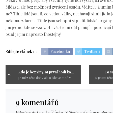
Někdy si moc přeji, aby všechny tyhle lidi vysávající své ok
Midase, ale bez možnosti zvrácení osudu. Vidíte, i já umím 
ne? Tihle lidé jsou ti, co vedou války, nechávají shnít jídlo
někomu zdarma. Tihle jsou schopni si platit lidské orgány 
jim jedno kde se vzaly. Hlavě, že ani dál panují a posouvají l
osud je jim naprosto lhostejný.
Sdílejte článek na
Facebooku
Twitteru
Kdo je bez viny, ať první hodí kamenem
Co se
Je mi z této doby zle a lidé ve mně vzbuzují negativní pocity a jen čekám, kdy to dotáhnou na cestu, ze které nebude návratu.
9 komentářů
Vítejte v diskusi ke článku. Sdílejte své názory, obavy 