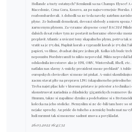
Hollande a tucty ostatnych? Semknuli sa na Champs Elysee! A
Macedonie, Crna Gora, Kosovo, az po najsevernejsie Norsko. S
rozbombardovali. A dohodli sa ze teda naveky zatrhnu zavisl
plyne. Ze ludomili demokrati, dovozci slobody a mieru spoza 
zarucenym plynom. Za vyrazne zlepsene ceny! BACHA! Nikde 
dalsich desat rokov tym ze postavit nehorazne obrovske mon
preplavit Atlantic a uviezst tony skapalneho plynu, potrva tak 
vratit sa je 5+5 dni, Naplnit korab a vyprazdit korab je 5+5 dni
papieri, vo filme, dvadsat dni pre jednu plt. Kolko ich bude t
nepouzitu NordstreamII to nikto nepovedal. Nikto nepvedal kd
odskodnila investorov ako je ENI, OMV, Wintershall, Shell, etc
natlaku nas slavny A-miicky prezident moze prehlasit" A tuhle
europskych cloviecikov si moze ist piskat. A-miici skonfiskuju r
zacnu stavat plte na prepravu LNG (skapalneneho prirodneho pl
Treba najst pljac kde v ktorom pristave je priestor a technika i 
skonstruovat zariadnia a chladnicky gigantickych rozmerov (k
Hmmm, takze si zapalime dymku a podebatime si s Bretsneidr
kolecka na jeho stolicke. Nemyslim si ze de-bili tam hore so
nejake sprochy. Az pride do tuheho a zemicky budu mat na vyb
ludi mrznut tak si mozeme sadnut znova a povykladat.
26.03.2022 16:45:32