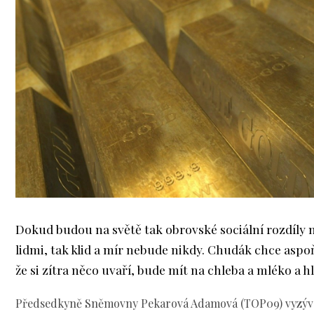
Dokud budou na světě tak obrovské sociální rozdíly 
lidmi, tak klid a mír nebude nikdy. Chudák chce aspoň
že si zítra něco uvaří, bude mít na chleba a mléko a
Předsedkyně Sněmovny Pekarová Adamová (TOP09) vyzývá