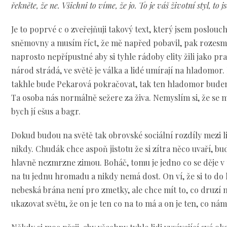
řekněte, že ne. Všichni to víme, že jo. To je váš životní styl, to 
Je to poprvé c o zveřejňuji takový text, který jsem poslouch
sněmovny a musím říct, že mě napřed pobavil, pak rozesmá
naprosto nepřípustné aby si tyhle rádoby elity žili jako pras
národ strádá, ve světě je válka a lidé umírají na hladomor.
takhle bude Pekarová pokračovat, tak ten hladomor budem
Ta osoba nás normálně sežere za živa. Nemyslím si, že se mu
bych jí ešus a bagr.
Dokud budou na světě tak obrovské sociální rozdíly mezi l
nikdy. Chudák chce aspoň jistotu že si zítra něco uvaří, b
hlavně nezmrzne zimou. Boháč, tomu je jedno co se děje v
na tu jednu hromadu a nikdy nemá dost. On ví, že si to do
nebeská brána není pro zmetky, ale chce mít to, co druzí n
ukazovat světu, že on je ten co na to má a on je ten, co ná