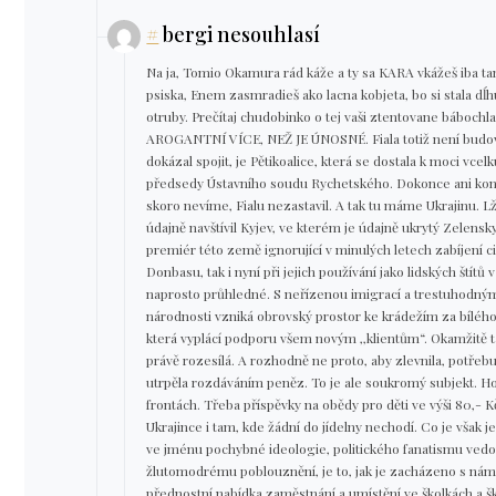
#
bergi nesouhlasí
Na ja, Tomio Okamura rád káže a ty sa KARA vkážeš iba tam
psiska, Enem zasmradieš ako lacna kobjeta, bo si stala dĺh
otruby. Prečítaj chudobinko o tej vaši ztentovane báboc
AROGANTNÍ VÍCE, NEŽ JE ÚNOSNÉ. Fiala totiž není budovat
dokázal spojit, je Pětikoalice, která se dostala k moci 
předsedy Ústavního soudu Rychetského. Dokonce ani končí
skoro nevíme, Fialu nezastavil. A tak tu máme Ukrajinu. Lž
údajně navštívil Kyjev, ve kterém je údajně ukrytý Zelensky
premiér této země ignorující v minulých letech zabíjení civ
Donbasu, tak i nyní při jejich používání jako lidských štít
naprosto průhledné. S neřízenou imigrací a trestuhodn
národnosti vzniká obrovský prostor ke krádežím za bílého
která vyplácí podporu všem novým ,,klientům“. Okamžitě t
právě rozesílá. A rozhodně ne proto, aby zlevnila, potřeb
utrpěla rozdáváním peněz. To je ale soukromý subjekt. Hor
frontách. Třeba příspěvky na obědy pro děti ve výši 80,-
Ukrajince i tam, kde žádní do jídelny nechodí. Co je však 
ve jménu pochybné ideologie, politického fanatismu vedou
žlutomodrému poblouznění, je to, jak je zacházeno s nám
přednostní nabídka zaměstnání a umístění ve školkách a š