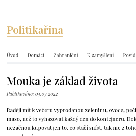
Politikařina
Úvod
Domácí
Zahraniční
K zamyšlení
Povíd
Mouka je základ života
Publikováno: 04.03.2022
Raději mít k večeru vyprodanou zeleninu, ovoce, peč
maso, než to vyhazovat každý den do kontejneru. Dok
nezačnou kupovat jen to, co stačí sníst, tak nic z to