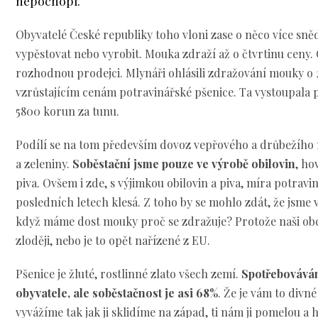
nepochopí.
Obyvatelé České republiky toho vloni zase o něco více snědl
vypěstovat nebo vyrobit. Mouka zdraží až o čtvrtinu ceny. 
rozhodnou prodejci. Mlynáři ohlásili zdražování mouky o 2
vzrůstajícím cenám potravinářské pšenice. Ta vystoupala 
5800 korun za tunu.
Podílí se na tom především dovoz vepřového a drůbežího 
a zeleniny.
Soběstační jsme pouze ve výrobě obilovin
, ho
piva. Ovšem i zde, s výjimkou obilovin a piva, míra potravi
posledních letech klesá. Z toho by se mohlo zdát, že jsme v
když máme dost mouky proč se zdražuje? Protože naši obc
zloději, nebo je to opět nařízené z EU.
Pšenice je žluté, rostlinné zlato všech zemí.
Spotřebovávám
obyvatele, ale soběstačnost je asi 68%
. Že je vám to divné
vyvážíme tak jak ji sklidíme na západ, ti nám ji pomelou a 