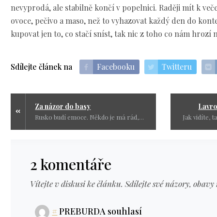
nevyprodá, ale stabilně končí v popelnici. Raději mít k ve
ovoce, pečivo a maso, než to vyhazovat každý den do kont
kupovat jen to, co stačí sníst, tak nic z toho co nám hrozí
Sdílejte článek na
Facebooku
Twitteru
Za názor do basy
Lavro
Rusko budí emoce. Někdo je má rád, někdo je nenávidí, ale tyhle emoce by neměly přerůst rozum.
2 komentáře
Vítejte v diskusi ke článku. Sdílejte své názory, obavy 
#
PREBURDA souhlasí