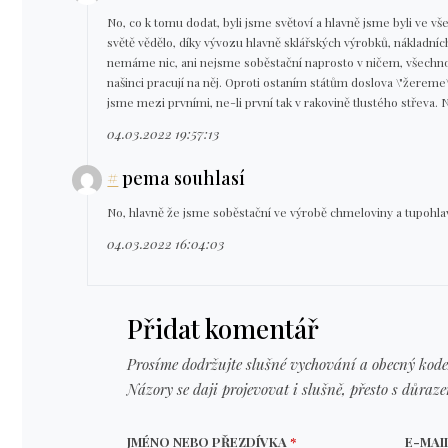
No, co k tomu dodat, byli jsme světoví a hlavně jsme byli ve v
světě vědělo, díky vývozu hlavně sklářských výrobků, nákladních
nemáme nic, ani nejsme soběstační naprosto v ničem, všechno 
našinci pracují na něj. Oproti ostaním státům doslova \"žerem
jsme mezi prvními, ne-li první tak v rakovině tlustého střeva.
04.03.2022 19:57:13
#
pema souhlasí
No, hlavně že jsme soběstační ve výrobě chmeloviny a tupohlav
04.03.2022 16:04:03
Přidat komentář
Prosíme dodržujte slušné vychování a obecný kode
Názory se daji projevovat i slušně, přesto s důraz
JMÉNO NEBO PŘEZDÍVKA
*
E-MAI