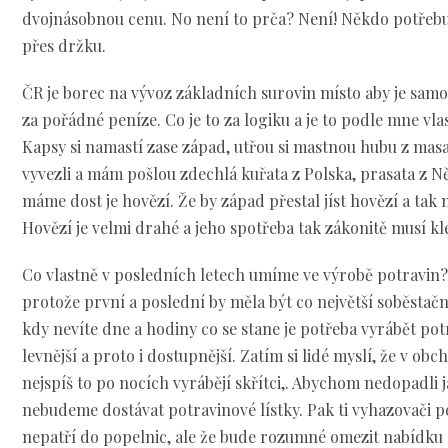
dvojnásobnou cenu. No není to prča? Není! Někdo potřebuj
přes držku.
ČR je borec na vývoz základních surovin místo aby je sam
za pořádné peníze. Co je to za logiku a je to podle mne vla
Kapsy si namastí zase západ, utřou si mastnou hubu z masa
vyvezli a mám pošlou zdechlá kuřata z Polska, prasata z N
máme dost je hovězí. Že by západ přestal jíst hovězí a tak
Hovězí je velmi drahé a jeho spotřeba tak zákonitě musí kl
Co vlastně v posledních letech umíme ve výrobě potravin?
protože první a poslední by měla být co největší soběstačno
kdy nevíte dne a hodiny co se stane je potřeba vyrábět po
levnější a proto i dostupnější. Zatím si lidé myslí, že v ob
nejspíš to po nocích vyrábějí skřítci,. Abychom nedopadli 
nebudeme dostávat potravinové lístky. Pak ti vyhazovači p
nepatří do popelnic, ale že bude rozumné omezit nabídku 