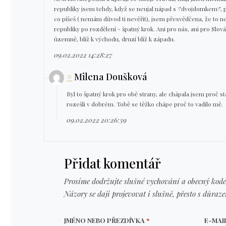
republiky jsem tehdy, když se neujal nápad s \"dvojdomkem\", př
co píšeš ( nemám důvod ti nevěřit), jsem přesvědčena, že to ne
republiky po rozdělení - špatný krok. Ani pro nás, ani pro Slov
územně, blíž k východu, druzí blíž k západu.
09.02.2022 14:28:27
#
Milena Doušková
Byl to špatný krok pro obě strany, ale chápala jsem proč s
rozešli v dobrém. Tobě se těžko chápe proč to vadilo mě.
09.02.2022 20:26:39
Přidat komentář
Prosíme dodržujte slušné vychování a obecný kode
Názory se daji projevovat i slušně, přesto s důraz
JMÉNO NEBO PŘEZDÍVKA
*
E-MAI