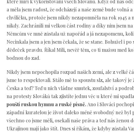
které míří k vykořisťování všech Slovanů. Když od nás odc
a měla jsem radost, že odcházejí a naše země bude volná 
chviličku, protože jsem nikdy nezapomněla na rok 1945 a 
nikdy. Zachránili mi velkou část rodiny a díky nim jsem na
Němcům ve mně zůstala už napořád a já nezapomenu, kolik
Necinkala jsem a jen jsem čekala, že se stane. Bohužel i po
dědeček pravdu. Říkal Mili, nevěř těm, co ti mažou med ko
bodnou do zad.
Nikdy jsem nepochopila rozpad našich zemí, ale z velké čás
jsme to respektovali. Stálo mě to spoustu slz, ale takový je ž
Česka a teď? Teď u nich vládne smutek, zoufalství a podro
na protesty Slováků tak zjistíte jednu věc u které mi spad
pouští ruskou hymnu a ruské písně.
Ano i Slováci pochopil
západní kuratelou je život daleko méně svobodný než byl 
všechno co jsme měli, osekali naše práva a teď nás ženou d
Ukrajinou mají jako štít. Dnes si říkám, že kdyby zůstala V