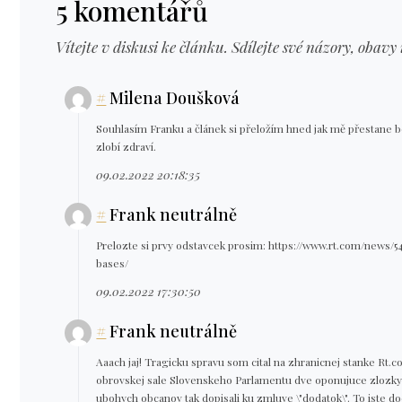
5 komentářů
Vítejte v diskusi ke článku. Sdílejte své názory, obavy 
#
Milena Doušková
Souhlasím Franku a článek si přeložím hned jak mě přestane b
zlobí zdraví.
09.02.2022 20:18:35
#
Frank neutrálně
Prelozte si prvy odstavcek prosim: https://www.rt.com/news/
bases/
09.02.2022 17:30:50
#
Frank neutrálně
Aaach jaj! Tragicku spravu som cital na zhranicnej stanke Rt.c
obrovskej sale Slovenskeho Parlamentu dve oponujuce zlozky do
ubohych obcanov tak dopisali ku zmluve \"dodatok\". To iste dod