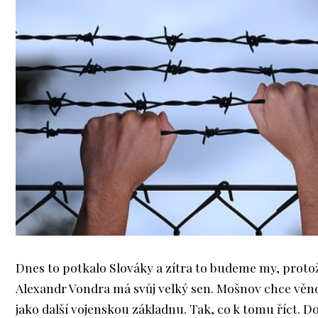
Dnes to potkalo Slováky a zítra to budeme my, proto
Alexandr Vondra má svůj velký sen. Mošnov chce věn
jako další vojenskou základnu. Tak, co k tomu říct.