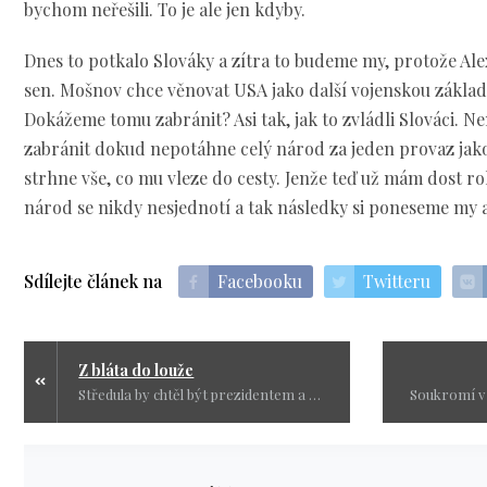
bychom neřešili. To je ale jen kdyby.
Dnes to potkalo Slováky a zítra to budeme my, protože Al
sen. Mošnov chce věnovat USA jako další vojenskou základn
Dokážeme tomu zabránit? Asi tak, jak to zvládli Slováci.
zabránit dokud nepotáhne celý národ za jeden provaz jako
strhne vše, co mu vleze do cesty. Jenže teď už mám dost r
národ se nikdy nesjednotí a tak následky si poneseme my a 
Sdílejte článek na
Facebooku
Twitteru
Z bláta do louže
Středula by chtěl být prezidentem a já mu dám jednu radu., Jste odborář tak se sakra už starejte a vyvolejte celostátní stávku a zastavte všechno na tři dny. Lidé to přežijí a vláda pochopí, že je konec jejich hrám.