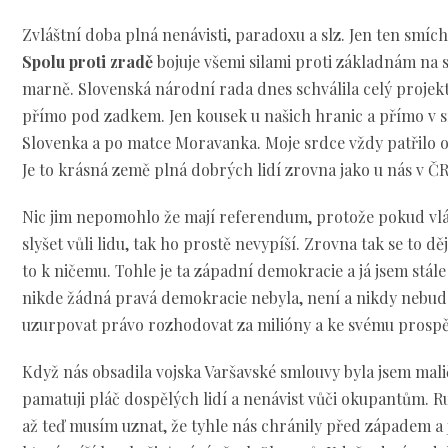
Zvláštní doba plná nenávisti, paradoxu a slz. Jen ten smí
Spolu proti zradě
bojuje všemi silami proti základnám na 
marně. Slovenská národní rada dnes schválila celý projek
přímo pod zadkem. Jen kousek u našich hranic a přímo v s
Slovenka a po matce Moravanka. Moje srdce vždy patřilo
Je to krásná země plná dobrých lidí zrovna jako u nás v ČR
Nic jim nepomohlo že mají referendum, protože pokud vlá
slyšet vůli lidu, tak ho prostě nevypíší. Zrovna tak se to děj
to k ničemu. Tohle je ta západní demokracie a já jsem stále
nikde žádná pravá demokracie nebyla, není a nikdy nebude
uzurpovat právo rozhodovat za milióny a ke svému prosp
Když nás obsadila vojska Varšavské smlouvy byla jsem malič
pamatuji pláč dospělých lidí a nenávist vůči okupantům. R
až teď musím uznat, že tyhle nás chránily před západem a