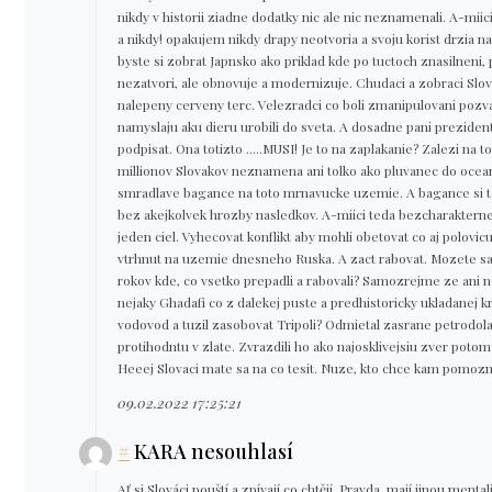
nikdy v historii ziadne dodatky nic ale nic neznamenali. A-mii
a nikdy! opakujem nikdy drapy neotvoria a svoju korist drzia nav
byste si zobrat Japnsko ako priklad kde po tuctoch znasilneni
nezatvori, ale obnovuje a modernizuje. Chudaci a zobraci Slova
nalepeny cerveny terc. Velezradci co boli zmanipulovani poz
namyslaju aku dieru urobili do sveta. A dosadne pani prezide
podpisat. Ona totizto .....MUSI! Je to na zaplakanie? Zalezi na 
millionov Slovakov neznamena ani tolko ako pluvanec do oceanu
smradlave bagance na toto mrnavucke uzemie. A bagance si t
bez akejkolvek hrozby nasledkov. A-miici teda bezcharakte
jeden ciel. Vyhecovat konflikt aby mohli obetovat co aj polovi
vtrhnut na uzemie dnesneho Ruska. A zact rabovat. Mozete sa
rokov kde, co vsetko prepadli a rabovali? Samozrejme ze ani
nejaky Ghadafi co z dalekej puste a predhistoricky ukladanej kr
vodovod a tuzil zasobovat Tripoli? Odmietal zasrane petrodola
protihodntu v zlate. Zvrazdili ho ako najosklivejsiu zver pot
Heeej Slovaci mate sa na co tesit. Nuze, kto chce kam pomo
09.02.2022 17:25:21
#
KARA nesouhlasí
Ať si Slováci pouští a zpívají co chtějí. Pravda, mají jinou men