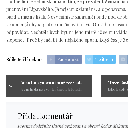
Hodně lidí je velmi zklamáno tím, že prezident
Zeman
usto
jmenování Lipavského. Já nejsem zklamána, ale pobavena. 
bard a mazný lišák. Nový ministr zahraničí bude pod dro
sebemenší chyba padne na Fialovu hlavu. On si ho prosadil
odpovídat. Nechtěla bych být na jeho místě až se mu vláda 
slepenec. Proč by měl jít do nějakého sporu, když čas je
Sdílejte článek na
Facebooku
Twitteru
Anna Boleynová nám už zčernala a následuje černá Kráska a zvíře
Jsem hrdá na svoji krásnou, bílou pleť a věřím, že se mnou všichni Slované. My ještě víme co znamená být bílí a věřit v Ježíše.
Přidat komentář
Prosíme dodržujte slušné vychování a obecný kodex diskutuj