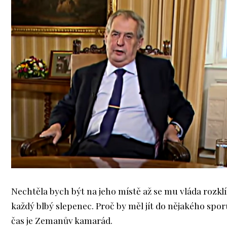
Nechtěla bych být na jeho místě až se mu vláda rozklíž
každý blbý slepenec. Proč by měl jít do nějakého spor
čas je Zemanův kamarád.