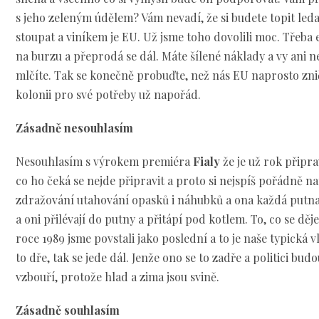
s jeho zeleným údělem? Vám nevadí, že si budete topit led
stoupat a viníkem je EU. Už jsme toho dovolili moc. Třeba
na burzu a přeprodá se dál. Máte šílené náklady a vy ani n
mlčíte. Tak se konečně probuďte, než nás EU naprosto znič
kolonii pro své potřeby už napořád.
Zásadně nesouhlasím
Nesouhlasím s výrokem premiéra
Fialy
že je už rok připr
co ho čeká se nejde připravit a proto si nejspíš pořádně n
zdražování utahování opasků i náhubků a ona každá putna 
a oni přilévají do putny a přitápí pod kotlem. To, co se děje
roce 1989 jsme povstali jako poslední a to je naše typická v
to dře, tak se jede dál. Jenže ono se to zadře a politici budo
vzbouří, protože hlad a zima jsou svině.
Zásadně souhlasím