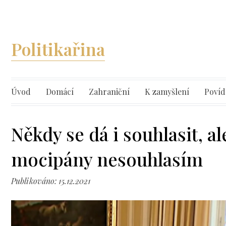
Politikařina
Úvod
Domácí
Zahraniční
K zamyšlení
Povíd
Někdy se dá i souhlasit, al
mocipány nesouhlasím
Publikováno: 15.12.2021