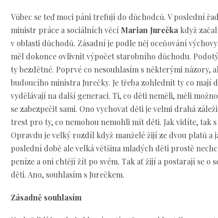
Vůbec se teď moci páni trefují do důchodců. V poslední řad
ministr práce a sociálních věcí
Marian Jurečka
když začal 
v oblasti důchodů. Zásadní je podle něj oceňování výchovy 
měl dokonce ovlivnit výpočet starobního důchodu. Podotýk
ty bezdětné. Poprvé co nesouhlasím s některými názory, a
budoucího ministra Jurečky. Je třeba zohlednit ty co mají 
vydělávají na další generaci. Ti, co děti neměli, měli možno
se zabezpečit sami. Ono vychovat děti je velmi drahá záležit
trest pro ty, co nemohou nemohli mít děti. Jak vidíte, tak 
Opravdu je velký rozdíl když manželé žijí ze dvou platů a j
poslední době ale velká většina mladých děti prostě nechce.
peníze a oni chtějí žít po svém. Tak ať žijí a postarají se o
děti. Ano, souhlasím s Jurečkem.
Zásadně souhlasím