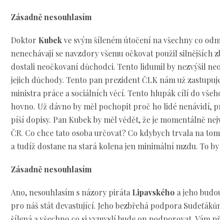
Zásadně nesouhlasím
Doktor
Kubek
ve svým šíleném útočení na všechny co odmí
nenechávají se navzdory všemu očkovat použil silnějších z
dostali neočkovaní důchodci. Tento lidumil by nezvýšil
jejich důchody. Tento pan prezident ČLK nám už zastupuje 
ministra práce a sociálních věcí. Tento hlupák cílí do všeh
hovno. Už dávno by měl pochopit proč ho lidé nenávidí, 
píší dopisy. Pan Kubek by měl vědět, že je momentálně ne
ČR. Co chce tato osoba určovat? Co kdybych trvala na tom,
a tudíž dostane na stará kolena jen minimální mzdu. To by
Zásadně nesouhlasím
Ano, nesouhlasím s názory piráta
Lipavského
a jeho budou
pro náš stát devastující. Jeho bezbřehá podpora Sudeťákům
šílená a všechno co si vymyslí bude on podporovat. Vám 