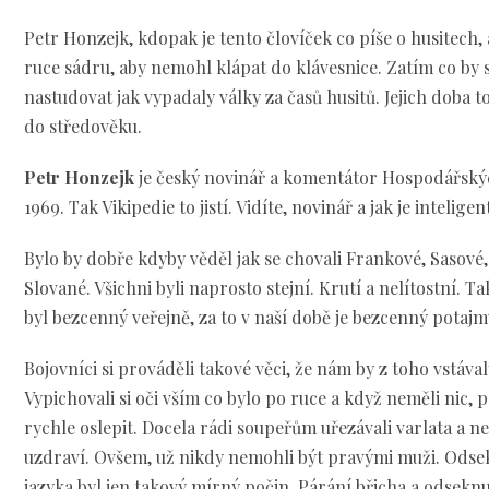
Petr Honzejk, kdopak je tento človíček co píše o husitech, a
ruce sádru, aby nemohl klápat do klávesnice. Zatím co by s
nastudovat jak vypadaly války za časů husitů. Jejich doba to
do středověku.
Petr Honzejk
je český novinář a komentátor Hospodářský
1969. Tak Vikipedie to jistí. Vidíte, novinář a jak je inteligen
Bylo by dobře kdyby věděl jak se chovali Frankové, Sasové,
Slované. Všichni byli naprosto stejní. Krutí a nelítostní. T
byl bezcenný veřejně, za to v naší době je bezcenný potajm
Bojovníci si prováděli takové věci, že nám by z toho vstáva
Vypichovali si oči vším co bylo po ruce a když neměli nic, p
rychle oslepit. Docela rádi soupeřům uřezávali varlata a nec
uzdraví. Ovšem, už nikdy nemohli být pravými muži. Odsek
jazyka byl jen takový mírný počin. Párání břicha a odseknu