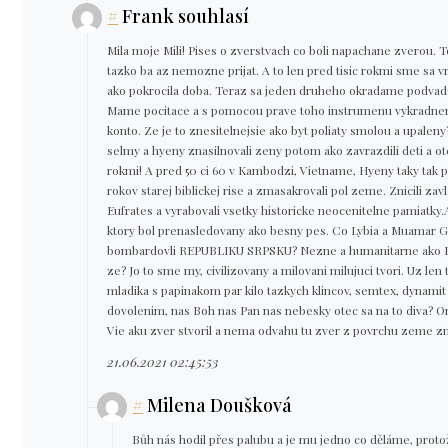
#
Frank souhlasí
Mila moje Mili! Pises o zverstvach co boli napachane zverou. T
tazko ba az nemozne prijat. A to len pred tisic rokmi sme sa vr
ako pokrocila doba. Teraz sa jeden druheho okradame podva
Mame pocitace a s pomocou prave toho instrumenu vykradn
konto. Ze je to znesitelnejsie ako byt poliaty smolou a upalen
selmy a hyeny znasilnovali zeny potom ako zavrazdili deti a ot
rokmi! A pred 50 ci 60 v Kambodzi, Vietname, Hyeny taky tak 
rokov starej biblickej rise a zmasakrovali pol zeme. Znicili za
Eufrates a vyrabovali vsetky historicke neocenitelne pamiatky
ktory bol prenasledovany ako besny pes. Co Lybia a Muamar Gh
bombardovli REPUBLIKU SRPSKU? Nezne a humanitarne ako Hav
ze? Jo to sme my, civilizovany a milovani milujuci tvori. Uz len
mladika s papinakom par kilo tazkych klincov, semtex, dynamit 
dovolenim, nas Boh nas Pan nas nebesky otec sa na to diva? On
Vie aku zver stvoril a nema odvahu tu zver z povrchu zeme z
21.06.2021 02:45:53
#
Milena Doušková
Bůh nás hodil přes palubu a je mu jedno co děláme, protož