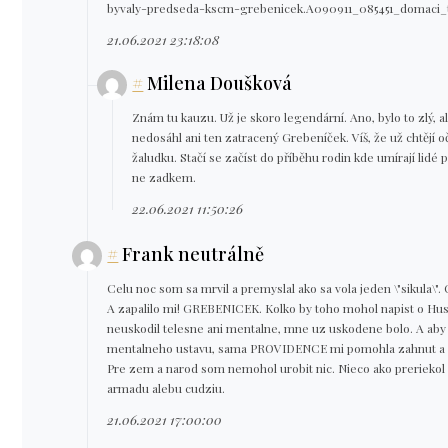
byvaly-predseda-kscm-grebenicek.A090911_085451_domaci_
21.06.2021 23:18:08
#
Milena Doušková
Znám tu kauzu. Už je skoro legendární. Ano, bylo to zlý, al
nedosáhl ani ten zatracený Grebeníček. Víš, že už chtějí 
žaludku. Stačí se začíst do příběhu rodin kde umírají lidé 
ne zadkem.
22.06.2021 11:50:26
#
Frank neutrálně
Celu noc som sa mrvil a premyslal ako sa vola jeden \"sikula\".
A zapalilo mi! GREBENICEK. Kolko by toho mohol napist o Hu
neuskodil telesne ani mentalne, mne uz uskodene bolo. A aby 
mentalneho ustavu, sama PROVIDENCE mi pomohla zahnut a opu
Pre zem a narod som nemohol urobit nic. Nieco ako preriekol 
armadu alebu cudziu.
21.06.2021 17:00:00