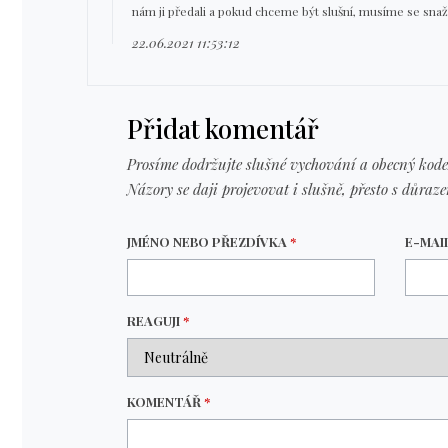
nám ji předali a pokud chceme být slušní, musíme se snažit
22.06.2021 11:53:12
Přidat komentář
Prosíme dodržujte slušné vychování a obecný kode
Názory se daji projevovat i slušně, přesto s důraz
JMÉNO NEBO PŘEZDÍVKA
*
E-MAI
REAGUJI
*
KOMENTÁŘ
*