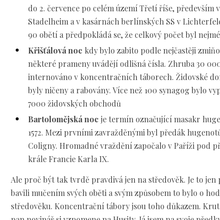
do 2. července po celém území Třetí říše, především 
Stadelheim a v kasárnách berlínských SS v Lichterfel
90 obětí a předpokládá se, že celkový počet byl nejm
Křišťálová noc
kdy bylo zabito podle nejčastěji zmiňo
některé prameny uvádějí odlišná čísla. Zhruba 30 000
internováno v koncentračních táborech. Židovské do
byly ničeny a rabovány. Více než 100 synagog bylo vy
7000 židovských obchodů
Bartolomějská noc
je termín označující masakr huge
1572. Mezi prvními zavražděnými byl předák hugenot
Coligny. Hromadné vraždění započalo v Paříži pod p
krále Francie Karla IX.
Ale proč být tak tvrdě pravdivá jen na středověk. Je to jen 
bavili mučením svých oběti a svým způsobem to bylo o hod
středověku. Koncentrační tábory jsou toho důkazem. Kruto
pan novinář si vzpomene na Husity. Já jsem na svoje předk