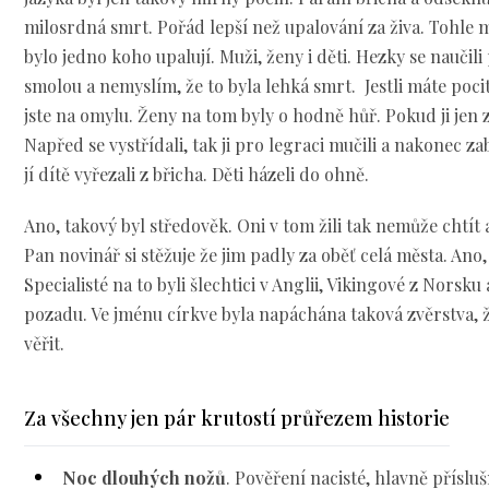
milosrdná smrt. Pořád lepší než upalování za živa. Tohle mu
bylo jedno koho upalují. Muži, ženy i děti. Hezky se naučili
smolou a nemyslím, že to byla lehká smrt. Jestli máte pocit,
jste na omylu. Ženy na tom byly o hodně hůř. Pokud ji jen zn
Napřed se vystřídali, tak ji pro legraci mučili a nakonec za
jí dítě vyřezali z břicha. Děti házeli do ohně.
Ano, takový byl středověk. Oni v tom žili tak nemůže chtít a
Pan novinář si stěžuje že jim padly za oběť celá města. Ano
Specialisté na to byli šlechtici v Anglii, Vikingové z Norsk
pozadu. Ve jménu církve byla napáchána taková zvěrstva, 
věřit.
Za všechny jen pár krutostí průřezem historie
Noc dlouhých nožů
. Pověření nacisté, hlavně přísluš