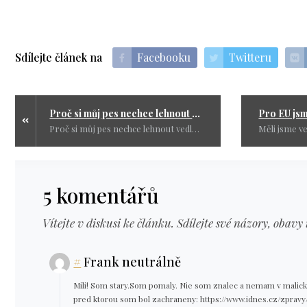
Sdílejte článek na
Facebooku
Twitteru
Proč si můj pes nechce lehnout vedle očkovaného člověka
Proč si můj pes nechce lehnout vedle očkovaného člověka? To fakt nevím, ale věřím mu. Má dokonalý čich a určitě ví co dělá.
5 komentářů
Vítejte v diskusi ke článku. Sdílejte své názory, obavy 
#
Frank neutrálně
Mili! Som stary.Som pomaly. Nie som znalec a nemam v malicku
pred ktorou som bol zachraneny: https://www.idnes.cz/zpravy