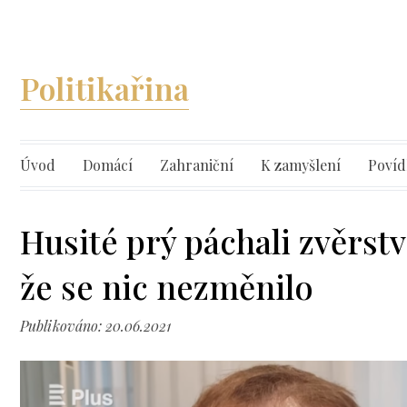
Politikařina
Úvod
Domácí
Zahraniční
K zamyšlení
Povíd
Husité prý páchali zvěrstv
že se nic nezměnilo
Publikováno: 20.06.2021