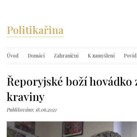
Politikařina
Úvod
Domácí
Zahraniční
K zamyšlení
Povíd
Řeporyjské boží hovádko 
kraviny
Publikováno: 18.06.2021