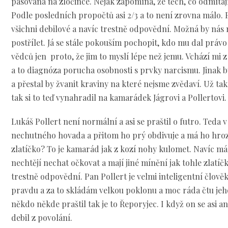
pasována na zločince. Nějak zapomíná, že těch, co odmítají
Podle posledních propočtů asi 2/3 a to není zrovna málo.
všichni debilové a navíc trestně odpovědní. Možná by nás m
postřílet. Já se stále pokouším pochopit, kdo mu dal práv
vědců jen proto, že jim to myslí lépe než jemu. Vchází mi 
a to diagnóza porucha osobnosti s prvky narcismu. Jinak by
a přestal by žvanit kraviny na které nejsme zvědaví. Už t
tak si to teď vynahradil na kamarádek Jágrovi a Pollertovi.
Lukáš Pollert není normální a asi se praštil o futro. Teda
nechutného hovada a přitom ho prý obdivuje a má ho hroz
zlatíčko? To je kamarád jak z kozí nohy kulomet. Navíc má p
nechtějí nechat očkovat a mají jiné mínění jak tohle zlatíčk
trestně odpovědní. Pan Pollert je velmi inteligentní člově
pravdu a za to skládám velkou poklonu a moc ráda čtu jeh
někdo někde praštil tak je to Řeporyjec. I když on se asi an
debil z povolání.