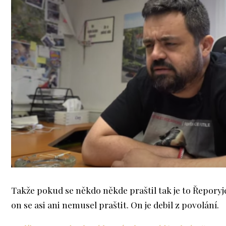
Takže pokud se někdo někde praštil tak je to Řeporyje
on se asi ani nemusel praštit. On je debil z povolání.