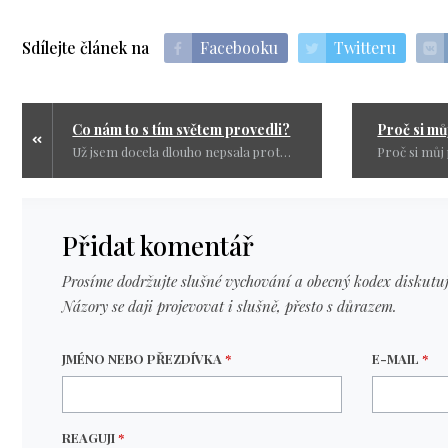
Sdílejte článek na
Facebooku
Twitteru
Co nám to s tím světem provedli?
Už jsem docela dlouho nepsala protože jsem docela unavená touto dobou a chtěla bych, aby na světě bylo lépe a lidé obdivovali jiné hodnoty než majetek.
Přidat komentář
Prosíme dodržujte slušné vychování a obecný kodex diskutuj
Názory se daji projevovat i slušně, přesto s důrazem.
JMÉNO NEBO PŘEZDÍVKA
*
E-MAIL
*
REAGUJI
*