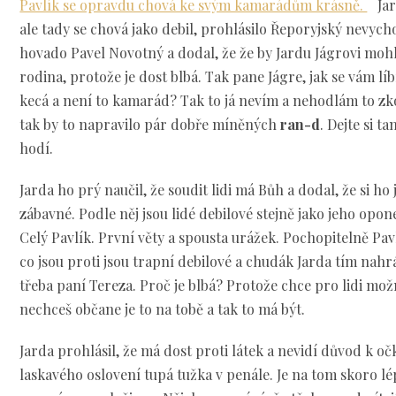
Pavlík se opravdu chová ke svým kamarádům krásně.
Jard
ale tady se chová jako debil, prohlásilo Řeporyjský nevyc
hovado Pavel Novotný a dodal, že že by Jardu Jágrovi moh
rodina, protože je dost blbá. Tak pane Jágre, jak se vám l
kecá a není to kamarád? Tak to já nevím a nehodlám to z
tak by to napravilo pár dobře míněných
ran-d
. Dejte si 
hodí.
Jarda ho prý naučil, že soudit lidi má Bůh a dodal, že si ho 
zábavné. Podle něj jsou lidé debilové stejně jako jeho opo
Celý Pavlík. První věty a spousta urážek. Pochopitelně Pav
co jsou proti jsou trapní debilové a chudák Jarda tím nah
třeba paní Tereza. Proč je blbá? Protože chce pro lidi mo
nechceš občane je to na tobě a tak to má být.
Jarda prohlásil, že má dost proti látek a nevidí důvod k oč
laskavého oslovení tupá tužka v penále. Je na tom skoro lép