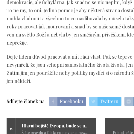
demokracie, ale úchylárna. Jak snadno se nic neplní, když
To ne my, to oni. Jediná pomoc je aby některá strana dostal
mohla vládnout a všechno to co naslibovala by musela taky 
roky pracovat jak mourovaní a snad by se naše země dosta
ven na světlo Boží a nebyla by jen směšným přívěškem, k
nepřežije.
Dejte lidem důvod pracovat a mít rádi vlast. Pak se teprve
nevymřeli, že jsou schopni samostatného života života. Jen 
Zatím jim jen podrážíte nohy politiky myslící si o národu že
jen někteří.
Sdílejte článek na
Facebooku
Twitteru
Hlavní bojiště Evropa, bude se umírat
Šiřte pravdu a fakta co nejvíce a neztrácejte energii na lidech, kteří se zoufale chtějí nechat očkovat. Nemůžeme zachránit každého. Mnoho lidí zemře.