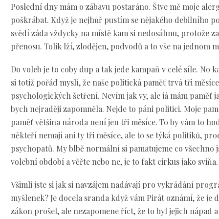
Poslední dny mám o zábavu postaráno. Štve mě moje alergi
poškrábat. Když je nejhůř pustím se nějakého debilního p
svědí záda vždycky na místě kam si nedosáhnu, protože z
přenosu. Tolik lží, zlodějen, podvodů a to vše na jednom mí
Do voleb je to coby dup a tak jede kampaň v celé síle. No 
si totiž pořád myslí, že naše politická paměť trvá tři měsíce
psychologických šetření. Nevím jak vy, ale já mám paměť jak
bych nejraději zapomněla. Nejde to páni politici. Moje pamě
paměť většina národa není jen tři měsíce. To by vám to hodi
někteří nemají ani ty tři měsíce, ale to se týká politiků, pr
psychopatů. My blbě normální si pamatujeme co všechno js
volební období a věřte nebo ne, je to fakt cirkus jako sviňa.
Všimli jste si jak si navzájem nadávají pro vykrádání prog
myšlenek? Je docela sranda když vám Pirát oznámí, že je d
zákon prošel, ale nezapomene říct, že to byl jejich nápad a