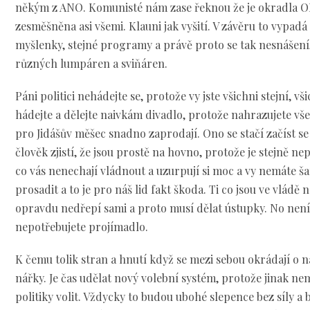
někým z ANO. Komunisté nám zase řeknou že je okradla O
zesměšněna asi všemi. Klauni jak vyšití. V závěru to vypadá 
myšlenky, stejné programy a právě proto se tak nesnášení,
různých lumpáren a sviňáren.
Páni politici nehádejte se, protože vy jste všichni stejní, v
hádejte a dělejte naivkám divadlo, protože nahrazujete v
pro Jidášův měšec snadno zaprodají. Ono se stačí začíst s
člověk zjistí, že jsou prostě na hovno, protože je stejně nep
co vás nenechají vládnout a uzurpují si moc a vy nemáte š
prosadit a to je pro náš lid fakt škoda. Ti co jsou ve vlád
opravdu nedřepí sami a proto musí dělat ústupky. No není 
nepotřebujete projímadlo.
K čemu tolik stran a hnutí když se mezi sebou okrádají o
nářky. Je čas udělat nový volební systém, protože jinak n
politiky volit. Vždycky to budou ubohé slepence bez síly a 