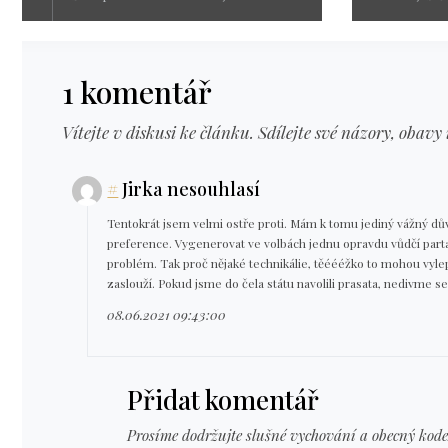
1 komentář
Vítejte v diskusi ke článku. Sdílejte své názory, obavy 
#
Jirka nesouhlasí
Tentokrát jsem velmi ostře proti. Mám k tomu jediný vážný důvod
preference. Vygenerovat ve volbách jednu opravdu vůdčí partaj
problém. Tak proč nějaké technikálie, těéééžko to mohou vylep
zaslouží. Pokud jsme do čela státu navolili prasata, nedivme s
08.06.2021 09:43:00
Přidat komentář
Prosíme dodržujte slušné vychování a obecný kode