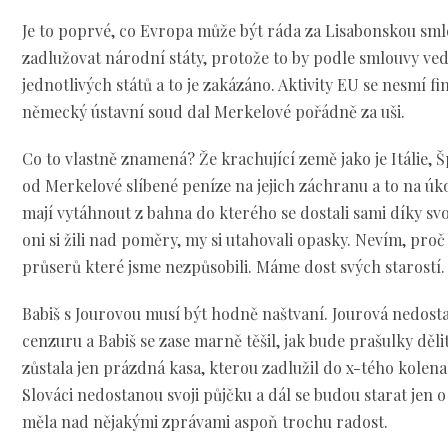
Je to poprvé, co Evropa může být ráda za Lisabonskou sml
zadlužovat národní státy, protože to by podle smlouvy ved
jednotlivých států a to je zakázáno. Aktivity EU se nesmí 
německý ústavní soud dal Merkelové pořádně za uši.
Co to vlastně znamená? Že krachující země jako je Itálie,
od Merkelové slíbené peníze na jejich záchranu a to na úko
mají vytáhnout z bahna do kterého se dostali sami díky svo
oni si žili nad poměry, my si utahovali opasky. Nevím, proč
průserů které jsme nezpůsobili. Máme dost svých starostí.
Babiš s Jourovou musí být hodně naštvaní. Jourová nedosta
cenzuru a Babiš se zase marně těšil, jak bude prašulky dě
zůstala jen prázdná kasa, kterou zadlužil do x-tého kolena
Slováci nedostanou svoji půjčku a dál se budou starat jen 
měla nad nějakými zprávami aspoň trochu radost.