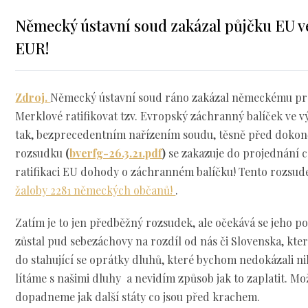
Německý ústavní soud zakázal půjčku EU ve
EUR!
Zdroj.
Německý ústavní soud ráno zakázal německému pre
Merklové ratifikovat tzv. Evropský záchranný balíček ve vý
tak, bezprecedentním nařízením soudu, těsně před dokonč
rozsudku
(
bverfg-26.3.21.pdf
)
se zakazuje do projednání 
ratifikaci EU dohody o záchranném balíčku! Tento rozsu
žaloby 2281 německých občanů!
.
Zatím je to jen předběžný rozsudek, ale očekává se jeho p
zůstal pud sebezáchovy na rozdíl od nás či Slovenska, který
do stahující se oprátky dluhů, které bychom nedokázali nik
lítáme s našimi dluhy a nevidím způsob jak to zaplatit. M
dopadneme jak další státy co jsou před krachem.