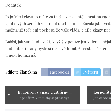
Dodatek:
Jo jo Merkelová to máte za to, že jste si chtěla hrát na vůd
spolkových zemích vládnout u sebe doma. Začala jste tvrdě
možná už teď i oni pochopí, že vaše vláda je dílo zkázy pr
Babiši, jak vám bude spát, když šly peníze jen kolem a něja
bude lítosti. Tady byste si měl uvědomit, že cesta k čisté
u někoho marná.
Sdílejte článek na
Facebooku
Twitteru
Budou volby a naše elektrárny budou mít zase podivné výpadky
To je nářez. V tom aby se prase vyznalo. Ještěže se nás většina vůbec netýká, protože si naprosto vystačíme s těmi, co jsou na čele a vehementně se snaží vetřít do naší přízně.