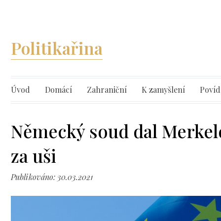
Politikařina
Úvod
Domácí
Zahraniční
K zamyšlení
Povíd
Německý soud dal Merkel
za uši
Publikováno: 30.03.2021