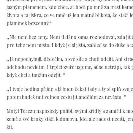
jasným plamenem, kdo chce, ať hodí po mně za trest kame
života a ta jiskra, co ve mně už jen matně blikotá, že stačí
plamínek bezcenný.“
„Nic není bez ceny. Není ti dáno sama rozhodovat, zda jít č
pro tebe není místo. I když jsi si jista, zahleď se do duše a
„Já nepochybuji, dědečku, o své síle a chuti odejít. Ani str
odchodu nevidím. I trpící zvíře uspíme, ať se netrápí, tak 
když chci a toužím odejít. “
„I tvoje hodina přijde a já budu čekat tady a ty si splň svo
potom budeš mít volnou cestu jít andělům za nevěstu. “
Motýl Terezu naposledy políbil svými křídly a zamířil k m
země a své kroky stáčí k domovu. Jde, ale radost necítí, j
žít.