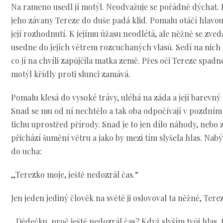
Na rameno usedl jí motýl. Neodvažuje se pořádně dýchat. 
jeho závany Tereze do duše padá klid. Pomalu otáčí hlavou,
její rozhodnutí. K jejímu úžasu neodlétá, ale něžně se zvedá
usedne do jejích větrem rozcuchaných vlasů. Sedí na nich 
co jí na chvíli zapůjčila matka země. Přes oči Tereze spad
motýl křídly proti slunci zamává.
Pomalu klesá do vysoké trávy, uléhá na záda a její barevný 
Snad se mu od ní nechtělo a tak oba odpočívají v pozdní
tichu uprostřed přírody. Snad je to jen dílo náhody, nebo
přichází šumění větru a jako by mezi tím slyšela hlas. Nabýv
do ucha:
„Terezko moje, ještě nedozrál čas.“
Jen jeden jediný člověk na světě ji oslovoval ta něžně, Tere
„Dědečku, proč ještě nedozrál čas? Když slyším tvůj hlas,