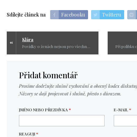
Sdílejte článek na
Facebooku
Twitteru
Klára
Povídky o ženách nejsou pro všechny čtenáře. Určitě ne pro ty, co mají rádi červenou knihovnu, dobré konce a lehký život. Jsou to osudy žen, co si prošly peklem. Základní myšlenka je vždy založena na pravdivém příběhu.
Přidat komentář
Prosíme dodržujte slušné vychování a obecný kodex diskutuj
Názory se daji projevovat i slušně, přesto s důrazem.
JMÉNO NEBO PŘEZDÍVKA
*
E-MAIL
*
REAGUJI
*