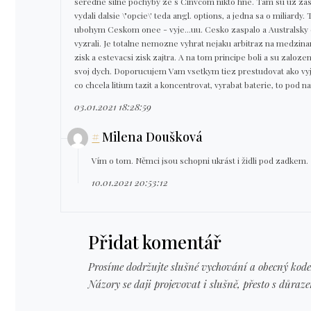
seredne silne pochyby ze s Cinvcom nikto hne. Tam su uz zasit
vydali dalsie \"opcie\' teda angl. options, a jedna sa o miliardy. 
ubohym Ceskom onee - vyje...uu. Cesko zaspalo a Australsky d
vyzrali. Je totalne nemozne vyhrat nejaku arbitraz na medzin
zisk a estevacsi zisk zajtra. A na tom principe boli a su zalo
svoj dych. Doporucujem Vam vsetkym tiez prestudovat ako vyje
co chcela litium tazit a koncentrovat, vyrabat baterie, to pod 
03.01.2021 18:28:59
#
Milena Doušková
Vím o tom. Němci jsou schopni ukrást i židli pod zadkem.
10.01.2021 20:53:12
Přidat komentář
Prosíme dodržujte slušné vychování a obecný kode
Názory se daji projevovat i slušně, přesto s důraz