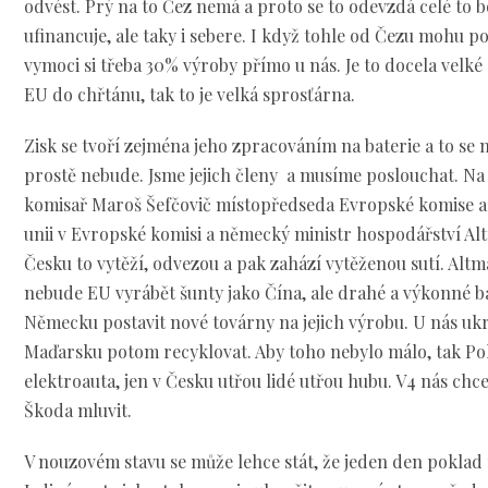
odvést. Prý na to Čez nemá a proto se to odevzdá celé to b
ufinancuje, ale taky i sebere. I když tohle od Čezu mohu poc
vymoci si třeba 30% výroby přímo u nás. Je to docela velké 
EU do chřtánu, tak to je velká sprosťárna.
Zisk se tvoří zejména jeho zpracováním na baterie a to se
prostě nebude. Jsme jejich členy a musíme poslouchat. Na 
komisař Maroš Šefčovič místopředseda Evropské komise a
unii v Evropské komisi a německý ministr hospodářství Alt
Česku to vytěží, odvezou a pak zahází vytěženou sutí. Altma
nebude EU vyrábět šunty jako Čína, ale drahé a výkonné ba
Německu postavit nové továrny na jejich výrobu. U nás ukr
Maďarsku potom recyklovat. Aby toho nebylo málo, tak Pol
elektroauta, jen v Česku utřou lidé utřou hubu. V4 nás chce
Škoda mluvit.
V nouzovém stavu se může lehce stát, že jeden den poklad