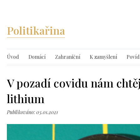
Politikařina
Úvod
Domácí
Zahraniční
K zamyšlení
Povíd
V pozadí covidu nám chtěj
lithium
Publikováno: 03.01.2021