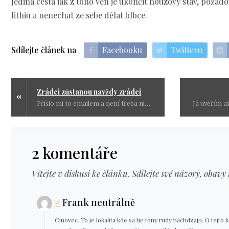
Jediná cesta jak z toho ven je ukončit nouzový stav, poža
lithiu a nenechat ze sebe dělat blbce.
Sdílejte článek na
Facebooku
Twitteru
Zrádci zůstanou navždy zrádci
Přišlo mi to emailem a není třeba nic na tom přetvářet a převádět do článku, protože tak jak to neznámý autor udělal, tak je to naprosto dokonalé.
2 komentáře
Vítejte v diskusi ke článku. Sdílejte své názory, obavy 
#
Frank neutrálně
Cinovec. To je lokalita kde sa tie tony rudy nachdzaju. O tejto