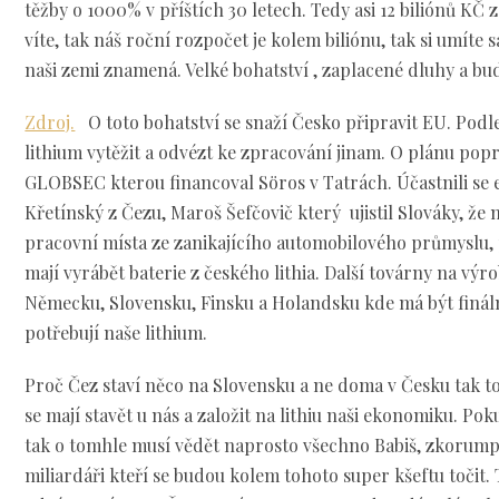
těžby o 1000% v příštích 30 letech. Tedy asi 12 biliónů KČ 
víte, tak náš roční rozpočet je kolem biliónu, tak si umíte 
naši zemi znamená. Velké bohatství , zaplacené dluhy a bu
Zdroj.
O toto bohatství se snaží Česko připravit EU. Podle
lithium vytěžit a odvézt ke zpracování jinam. O plánu pop
GLOBSEC kterou financoval Söros v Tatrách. Účastnili se 
Křetínský z Čezu, Maroš Šefčovič který ujistil Slováky, že
pracovní místa ze zanikajícího automobilového průmyslu,
mají vyrábět baterie z českého lithia. Další továrny na výrob
Německu, Slovensku, Finsku a Holandsku kde má být fináln
potřebují naše lithium.
Proč Čez staví něco na Slovensku a ne doma v Česku tak t
se mají stavět u nás a založit na lithiu naši ekonomiku. Po
tak o tomhle musí vědět naprosto všechno Babiš, zkorump
miliardáři kteří se budou kolem tohoto super kšeftu točit.