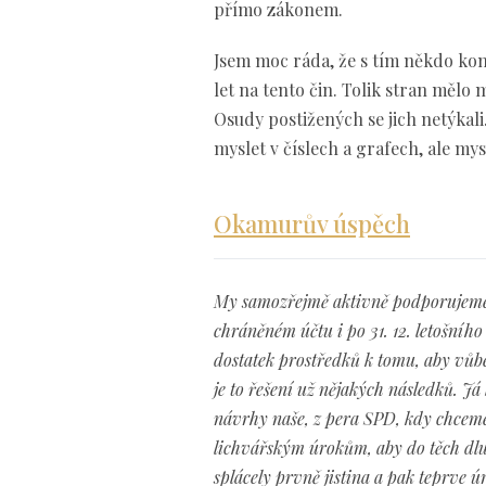
přímo zákonem.
Jsem moc ráda, že s tím někdo kone
let na tento čin. Tolik stran mělo 
Osudy postižených se jich netýkali.
myslet v číslech a grafech, ale mysl
Okamurův úspěch
My samozřejmě aktivně podporujeme 
chráněném účtu i po 31. 12. letošního 
dostatek prostředků k tomu, aby vůbe
je to řešení už nějakých následků. J
návrhy naše, z pera SPD, kdy chceme
lichvářským úrokům, aby do těch dluh
splácely prvně jistina a pak teprve ú