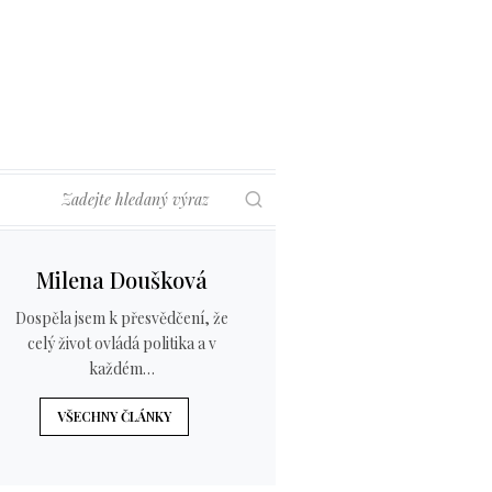
Hledat
Milena Doušková
Dospěla jsem k přesvědčení, že
celý život ovládá politika a v
každém…
VŠECHNY ČLÁNKY