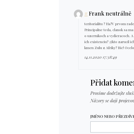
#
Frank neutrálně
teritorialitu ? Ha?V prvom rad
Principalne teda, clanok sa m
o uzernikoch a vydieracoch. A
ich existenciu? 2)kto zarucil i
kmen Zulu z Afriky? Bic! Ocelo
14.11.2020 17:38:49
Přidat kome
Prosíme dodržujte sluš
Názory se daji projevov
JMÉNO NEBO PŘEZDÍ