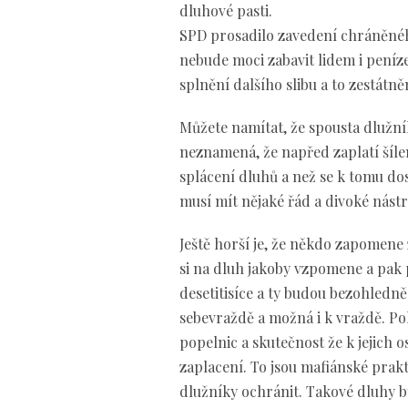
dluhové pasti.
SPD prosadilo zavedení chráněnéh
nebude moci zabavit lidem i peníze
splnění dalšího slibu a to zestátn
Můžete namítat, že spousta dlužní
neznamená, že napřed zaplatí šíl
splácení dluhů a než se k tomu dos
musí mít nějaké řád a divoké nástr
Ještě horší je, že někdo zapomene z
si na dluh jakoby vzpomene a pak
desetitisíce a ty budou bezohledn
sebevraždě a možná i k vraždě. P
popelnic a skutečnost že k jejic
zaplacení. To jsou mafiánské prakt
dlužníky ochránit. Takové dluhy b