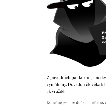
Z původních pár korun jsou des
vymáhány. Dovedou člověka k b
i k vraždě.
Konečně jsem se dočkala něčeho, c