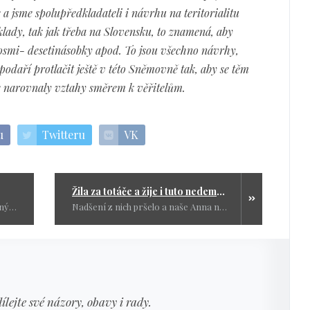
 a jsme spolupředkladateli i návrhu na teritorialitu
klady, tak jak třeba na Slovensku, to znamená, aby
osmi- desetinásobky apod. To jsou všechno návrhy,
podaří protlačit ještě v této Sněmovně tak, aby se těm
se narovnaly vztahy směrem k věřitelům.
u
Twitteru
VK
Žila za totáče a žije i tuto nedemokracii
Byli jsme a jsme pořád velmi šikovný národ, to však někteří nechtějí slyšet a neustále zbožně vzhlížejí k těm, kteří námi pohrdají.
Nadšení z nich pršelo a naše Anna nejenže necinkala, ale dávala najevo obavy z budoucnosti. Celý dosavadní život poslouchala ráda povídání starých lidí.
dílejte své názory, obavy i rady.