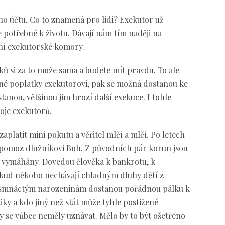
o účtu. Co to znamená pro lidi? Exekutor už
 potřebné k životu. Dávají nám tím naději na
ění exekutorské komory.
ků si za to může sama a budete mít pravdu. To ale
ené poplatky exekutorovi, pak se možná dostanou ke
tanou, většinou jim hrozí další exekuce. I tohle
oje exekutorů.
aplatit mini pokutu a věřitel mlčí a mlčí. Po letech
 pomoz dlužníkovi Bůh. Z původních pár korun jsou
ě vymáhány. Dovedou člověka k bankrotu, k
okud někoho nechávají chladným dluhy dětí z
h osmnáctým narozeninám dostanou pořádnou pálku k
iky a kdo jiný než stát může tyhle postižené
y se vůbec neměly uznávat. Mělo by to být ošetřeno