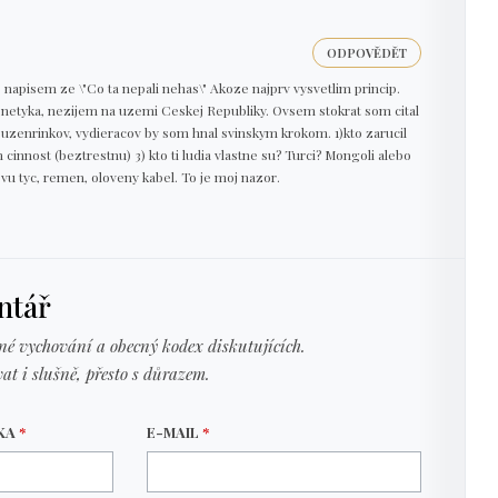
ODPOVĚDĚT
e napisem ze \"Co ta nepali nehas\" Akoze najprv vysvetlim princip.
a netyka, nezijem na uzemi Ceskej Republiky. Ovsem stokrat som cital
 uzenrinkov, vydieracov by som hnal svinskym krokom. 1)kto zarucil
ch cinnost (beztrestnu) 3) kto ti ludia vlastne su? Turci? Mongoli alebo
vu tyc, remen, oloveny kabel. To je moj nazor.
ntář
né vychování a obecný kodex diskutujících.
at i slušně, přesto s důrazem.
VKA
*
E-MAIL
*