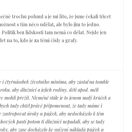
čně trochu pohnul a je mi líto, že jsme čekali třicet
možnost s tím něco udělat, ale bylo jim to jedno.
 Politik bez lidskosti tam nemá co dělat. Nejde jen
et na to, kdo je za těmi čísly a grafy.
i čtyřnásobek životního minima, aby zůstal na tomhle
roku, aby dlužníci a jejich rodiny, děti apod. měli
c mohli přežít. Nicméně stále je to jenom malý krůček a
á bych tady chtěl právě připomenout, že tady máme i
 zastropovat úroky u půjček, aby nedocházelo k těm
ových pastí potom ti dlužníci nepadali, aby se tady
roky, aby zase docházelo ke snížení nákladů půjček u