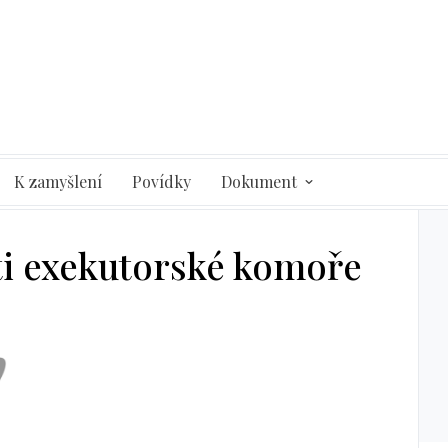
K zamyšlení
Povídky
Dokument
ti exekutorské komoře