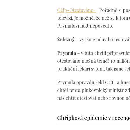
Očip-Otestováno.
Pořádně si pos
televizi. Je možné, že než se k to
Prymulovi fakt nepovedlo.
Železný
– vy jsme mluvil o testov
Prymula
– v tuto chvíli připravuj
otestováno možná téměř 10 milión
praktiční lékaři svolni, tak jsme 
Prymula opravdu řekl OČI.. a hned
chtěl tento plukovnický ministr zd
nás chtít otestovat nebo rovnou oč
Chřipková epidemie v roce 199