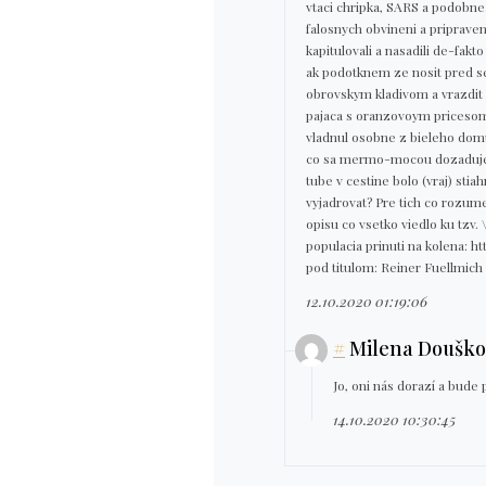
vtaci chripka, SARS a podobne
falosnych obvineni a priprave
kapitulovali a nasadili de-fak
ak podotknem ze nosit pred se
obrovskym kladivom a vrazdit 
pajaca s oranzovoym pricesom c
vladnul osobne z bieleho domu.
co sa mermo-mocou dozaduje sud
tube v cestine bolo (vraj) sti
vyjadrovat? Pre tich co rozume
opisu co vsetko viedlo ku tzv. 
populacia prinuti na kolena:
pod titulom: Reiner Fuellmich -
12.10.2020 01:19:06
#
Milena Douško
Jo, oni nás dorazí a bude 
14.10.2020 10:30:45