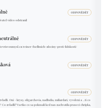
álně
ODPOVĚDĚT
ivatel video odstranil
eutrálně
ODPOVĚDĚT
otevrisvoumysl.cz/reiner-fuellmich-zlociny-proti-lidskosti/
šková
ODPOVĚDĚT
ODPOVĚDĚT
zvladli. Oni - krysy, oligarchovia, nadludia, miliardari, vyvoleni a ...ti co
\\" Co zvladli? Vsetko co sa pokusali ked nas zachvatila praseci chripka,