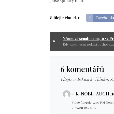
puse špinavý hadr.
Sdílejte článek na
Facebook
6 komentářů
Vítejte v diskusi ke článku. S
#
K-NOBL-AUCH ne
Video funguje! 4:30 P.M Moun
v=yZ0IFN6VRmU