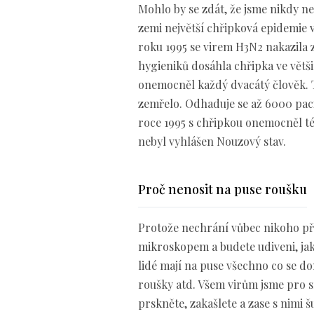
Mohlo by se zdát, že jsme nikdy nep
zemi největší chřipková epidemie 
roku 1995 se virem H3N2 nakazila 
hygieniků dosáhla chřipka ve větš
onemocněl každý dvacátý člověk. Ti
zemřelo. Odhaduje se až 6000 paci
roce 1995 s chřipkou onemocněl tém
nebyl vyhlášen Nouzový stav.
Proč nenosit na puse roušku
Protože nechrání vůbec nikoho př
mikroskopem a budete udiveni, jak
lidé mají na puse všechno co se do
roušky atd. Všem virům jsme pro sr
prskněte, zakašlete a zase s nimi 