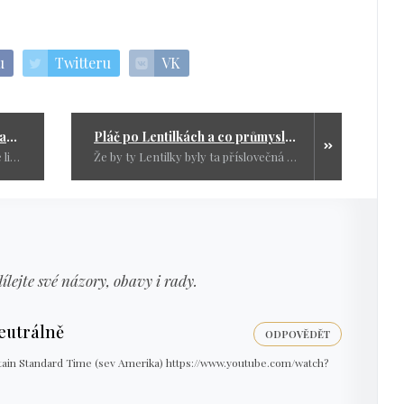
u
Twitteru
VK
Němcová senátorkou, to se Pražáci asi zbláznili
Pláč po Lentilkách a co průmysl? To vám nevadilo?
Kdy už konečně politici pochopí, že lidé si senát nepřejí, nechtějí financovat staré vysloužilce a platit je i tehdy, když jsou z nich důchodci. Protože pobírají důchod a královský plat, měli by ho všichni věnovat tam, kde je peněz potřeba.
Že by ty Lentilky byly ta příslovečná poslední kapka? Možná už začínáte mít všeho dost a teprve teď jste otevřeli oči pořádně. Jenže, ono je fakt pozdě.
dílejte své názory, obavy i rady.
utrálně
ODPOVĚDĚT
tain Standard Time (sev Amerika) https://www.youtube.com/watch?