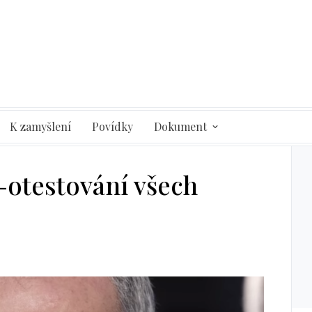
K zamyšlení
Povídky
Dokument
-otestování všech