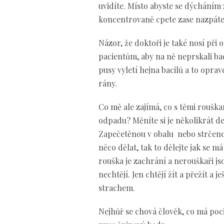
uvidíte. Místo abyste se dýcháním zb
koncentrovaně cpete zase nazpáte
Názor, že doktoři je také nosí při 
pacientům, aby na ně neprskali bac
pusy vyletí hejna bacilů a to opra
rány.
Co mě ale zajímá, co s těmi roušk
odpadu? Měníte si je několikrát d
Zapečetěnou v obalu nebo strčeno
něco dělat, tak to dělejte jak se m
rouška je zachrání a nerouškaři jso
nechtějí. Jen chtějí žít a přežít a
strachem.
Nejhůř se chová člověk, co má pocit