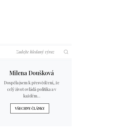
Hledat
Milena Doušková
Dospěla jsem k přesvědčení, že
celý život ovládá politika a v
každém…
VŠECHNY ČLÁNKY