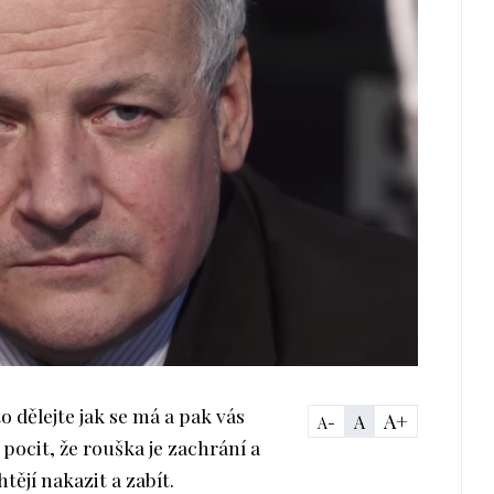
o dělejte jak se má a pak vás
A+
A
A-
pocit, že rouška je zachrání a
tějí nakazit a zabít.