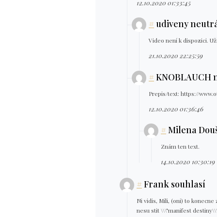
12.10.2020 01:33:45
#
udiveny neutr
Video není k dispozici. Už
21.10.2020 22:25:59
#
KNOBLAUCH n
Prepis/text: https://www.
12.10.2020 01:36:46
#
Milena Dou
Znám ten text.
14.10.2020 10:30:19
#
Frank souhlasí
Ni vidis, Mili, (oni) to konecne 
nesu stit \\\"manifest destiny\