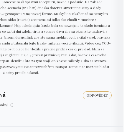
. Konecne nasli spravnu recepturu, navod a podanie. Na zaklade
neho scenaria (wu-han) dneska doteraz suverenne staty a vlady
to \\\"gestapo\\\" v najnovsej forme. Masky? Rouska? Snad sa nemylim
bou sitko (reseto) znamena asi tolko ako chodit v mociare s
komare! Najposlednejsia fraska bola samozrejme ta okolo tucniaka a
o za tri dni zdolal virus a volanie davu aby sa okamzite uzdravil a
 Ja som dorucil link aby ste sama mohla pocut a citat vyrok pravnika
u a tribunalu tejto frasky millenia voci civilizacii. Video cez YOU-
ahnute osobou co ho vlozila a pracne pridala cesky preklad. Mam sa
ju anglictinu tu je 49minut pravnickej reci a dat, faktov a casoveho
\\\"pan-demii\\\" kto za tym stoji kto zozne milardy a ako sa svetova
 https://www.youtube.com/watch?v=D0M1qsGN1mc Inac mozete hladat
 zlociny proti ludskosti.
vá
ODPOVĚDĚT
pokoj:-((