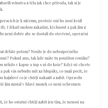
avili svinstva z těla jak chce příroda, tak si je
k.
operacích je k ničemu, protože oni ho nosí kvůli
ily. I lékaři mohou zakašlat, kýchnout a pak jim z
vdu není dobře aby se dostali do otevřené, operační
ami děláte potom? Nosíte je do nebezpečného
enně? Pokud ano, tak kde máte tu použitou roušku?
u někdo v kapse a šup s ní do koše? Když už chcete
á a pak vás nebudu mít za hlupáky, co mají pocit, že
u hajzlové co je chtějí nakazit a zabít. Opravdu
 ještě jim zůstal v hlavě mozek co není ochromen
, že ho ostatní chtějí zabít jen tím, že nenosí na