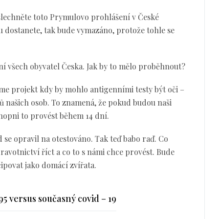
lechněte toto Prymulovo prohlášení v České
m u dostanete, tak bude vymazáno, protože tohle se
ání všech obyvatel Česka. Jak by to mělo proběhnout?
eme projekt kdy by mohlo antigenními testy být oči –
ů našich osob. To znamená, že pokud budou naši
schopni to provést během 14 dní.
 se opravil na otestováno. Tak teď babo raď. Co
ravotnictví říct a co to s námi chce provést. Bude
ipovat jako domácí zvířata.
5 versus současný covid – 19