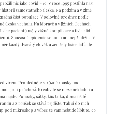
rožili nic jako covid – 19. V roce 1995 postihla naši
v historii samostatného Česka. Na podzim a v zimě
značná část populace. V polovině prosince podle
ině Česka vrcholu. Na Moravě a v jižních Čechách
síce pacientů měly vážné komplikace a tisíce lidí
entů. Současná epidemie se tomu ani nepřiblížila. V
ěř každý dvacátý člověk a zemřely tisíce lidí, ale
ed virem. Prohlédněte si různé roušky pod
 moc jsou průchozí. Kreativitě se meze nekladou a
ma najde. Ponožky, šátky, kus trika, doma ušité
andu a z roušek se stává rejdiště. Tak si do nich
šup pod mikroskop a vůbec se vám nebude líbit to, co