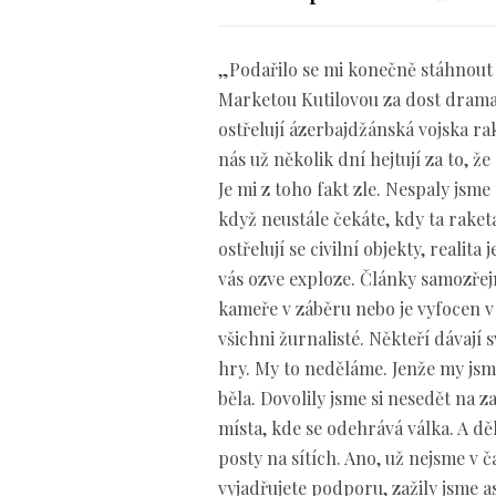
„Podařilo se mi konečně stáhnout 
Marketou Kutilovou za dost dramat
ostřelují ázerbajdžánská vojska r
nás už několik dní hejtují za to, ž
Je mi z toho fakt zle. Nespaly jsme
když neustále čekáte, kdy ta raket
ostřelují se civilní objekty, realita
vás ozve exploze. Články samozřej
kameře v záběru nebo je vyfocen v t
všichni žurnalisté. Někteří dávají s
hry. My to neděláme. Jenže my jsm
běla. Dovolily jsme si nesedět na z
místa, kde se odehrává válka. A dě
posty na sítích. Ano, už nejsme v 
vyjadřujete podporu, zažily jsme asi