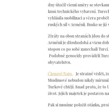
dny útočil všemi směry se stovkami 
kusů technického vybavení. Tureck
vyhlásila mobilizaci a včera pro
ruských sil v Arménii. Rusko se již
Ztráty na obou stranách jdou do s
Arménii je dlouhodobá a všem dob
stopou co po sobě zanechali Turci.
Podobné genocidy prováděli Turci
obyvatelstvu.
Členové Nato.
Je strašné vědět, že
Muslimové nebudou nikdy mírumilo
Turkové chtějí. Snad proto, že to US
život. Jejich majetek je postaven 
Pak si musíme položit otázku, p