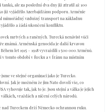
tanků, ale za poslední dva dny již ztratil až 100
o již vyjádřilo Azerbajdžánu podporu. Arménie
běhl mimořádný vzdušný transport na základnu
 vyjádřilo a žádá ukončení konfliktu.
tovek mrtvých a raněných. Turecká nenávist vůči
ře známá. Arménská genocida je další krvavou
 Během let 1915 – 1918 vyvraždili 1 500 000 Arménů.
 v tomto období v Řecku a v Íránu na místním
 jsme ve stejné organizaci jako je Turecko.
vní. Jak je možném že jim Nato dovolí vše, co
A vyhovuje tak, jak to je. Jsou stejní a válka je jejich
na válkách, vraždách a ničení celých národů.
roč nad Tureckem drží Německo ochrannou ruku.