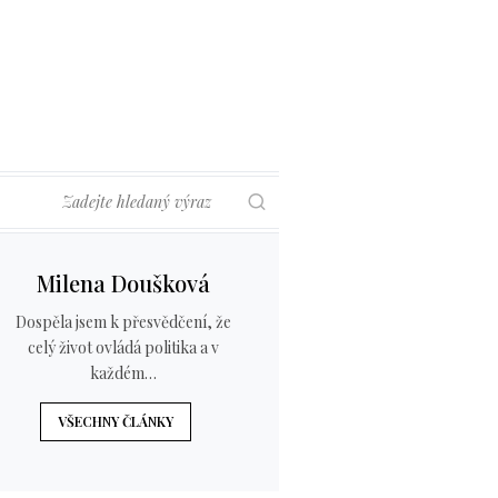
Hledat
Milena Doušková
Dospěla jsem k přesvědčení, že
celý život ovládá politika a v
každém…
VŠECHNY ČLÁNKY