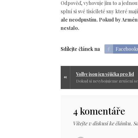
Odpověď, vyhovuje jim to a jednou 
splní si své tisícileté sny které m
ale neodpustím. Pokud by Arménie
nestalo.
Sdílejte článek na
Facebook
Volby jsou jen vějička pro lid
4 komentáře
Vítejte v diskusi ke článku. S