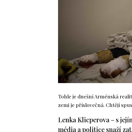
Tohle je dnešní Arménská realit
zemi je příslovečná. Chtějí spu
Lenka Klicperova – s její
média a politice snaží zat