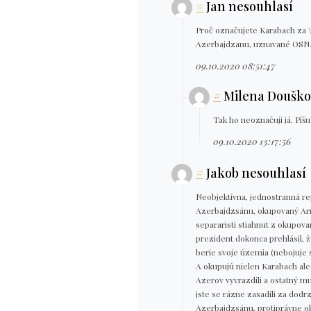
#
Jan nesouhlasí
Proč označujete Karabach za \
Azerbajdzanu, uznavané OSN
09.10.2020 08:51:47
#
Milena Douško
Tak ho neoznačuji já. Píšu 
09.10.2020 13:17:56
#
Jakob nesouhlasí
Neobjektívna, jednostranná re
Azerbajdzsánu, okupovaný Ar
separaristi stiahnut z okupov
prezident dokonca prehlásil, 
berie svoje územia (nebojuje 
A okupujú nielen Karabach ale 
Azerov vyvrazdili a ostatný m
jste se rázne zasadili za dodr
Azerbajdzsánu, protiprávne 