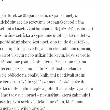
pár fotek ze Stepanakertu, už jsme dojely s
ické situace do Jerevanu. Stepanakert od rána
aketami a kazetovými bombami. Nejrůznější osobnosti
e si fotíme selfíčka a vypadáme u toho jako modelky.
 pořádně už skoro šest nocí, ono to jde dost těžko,
a nedopadne jen vedle, ale na vás. Lidé tam umírají,
 je život v krytu nebo utíkání do krytu, když se vedle
mě budeme psát, až přijedeme. Že je reportér na
erénu je zcela normální záležitost a dělají to
voje obličeje na obálky knih, jiní prodávají stolní
e ženy. A právě to vytáčí zejména české muže do
adku u internetu v teple a pohodlí, ale odjely jsme do
láme tady svoji práci – novinařinu, která zahrnuje i
časech první světové. Děkujeme všem, kteří nám
 nejtěžší chvíle v životě.“