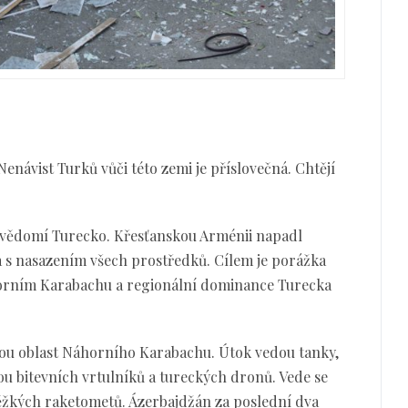
Nenávist Turků vůči této zemi je příslovečná. Chtějí
 svědomí Turecko. Křesťanskou Arménii napadl
a s nasazením všech prostředků. Cílem je porážka
rním Karabachu a regionální dominance Turecka
nou oblast Náhorního Karabachu. Útok vedou tanky,
 bitevních vrtulníků a tureckých dronů. Vede se
těžkých raketometů. Ázerbajdžán za poslední dva