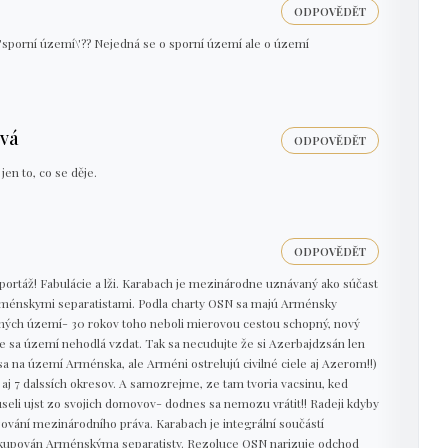
ODPOVĚDĚT
'sporní území\'?? Nejedná se o sporní území ale o území
.
vá
ODPOVĚDĚT
jen to, co se děje.
ODPOVĚDĚT
portáž! Fabulácie a lži. Karabach je mezinárodne uznávaný ako súčast
ménskymi separatistami. Podla charty OSN sa majú Arménsky
aných území- 30 rokov toho neboli mierovou cestou schopný, nový
že sa území nehodlá vzdat. Tak sa necudujte že si Azerbajdzsán len
sa na území Arménska, ale Arméni ostrelujú civilné ciele aj Azerom!!)
aj 7 dalssích okresov. A samozrejme, ze tam tvoria vacsinu, ked
useli ujst zo svojich domovov- dodnes sa nemozu vrátit!! Radeji kdyby
zování mezinárodního práva. Karabach je integrální součástí
okupován Arménskýma separatisty. Rezoluce OSN narizuje odchod