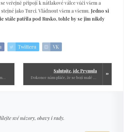
se veřejně připojí k nátlakové válce vůči všem a
ají stejné jako Turci. Vládnout všem a všemu.
Jedno si
 stále patřila pod Rusko, tohle by se jim nikdy
u
Twitteru
VK
Salutujte, jde Prymula
Dokud si nevybojujeme zrušení senátu, zmenšení parlamentu na polovinu, odvolatelnost politiků a referendum, tak nemáme v ruce nic, co nás bude chránit proti jejich neschopnosti, nebo spíše všehoschopnosti.
Dokonce nám pláče, že se bojí malé proočkovanosti, protože to vypadá, že dobrovolně se nechá napíchat tak 8%. Zase ty počty nesedí.
dílejte své názory, obavy i rady.