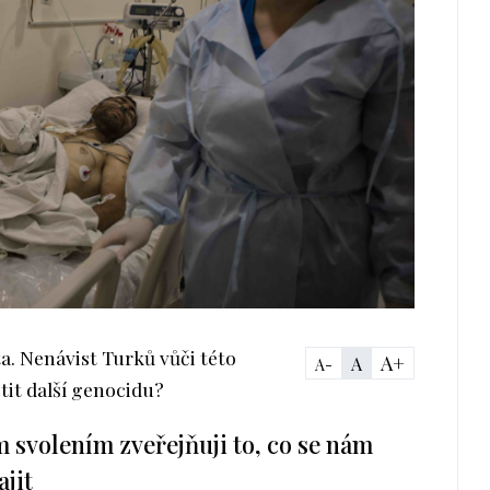
a. Nenávist Turků vůči této
A+
A
A-
stit další genocidu?
m svolením zveřejňuji to, co se nám
ajit