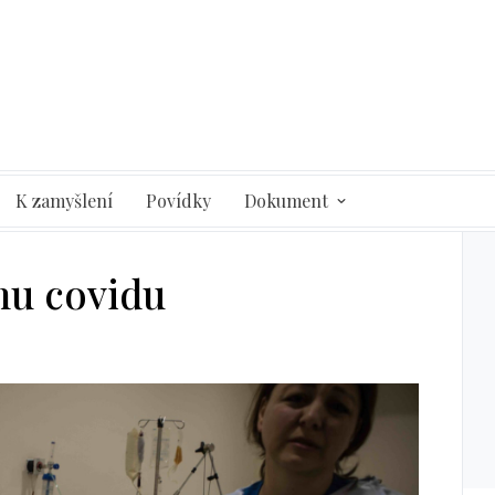
K zamyšlení
Povídky
Dokument
nu covidu