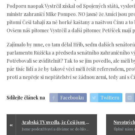
Podporu naopak Vystrčil získal od Spojených států, vyslov
ministr zahraničí Mike Pompeo. NO jasně že Amíci jsou pro
pitomí Češi tahají za ně horké kaštany a naštvou Čínu a to
Ovšem náš pitomec Vystrčil a další pitomec Petříček mají p
Zajímalo by mne, co tam dělal Hřib, sedm dalších senátor
parlamentu Růžička a předseda senátního zahraničního vý
Potřebovali se zviditelnit? Tak to se jim povedlo, ale měli by
pár tisíc lidí a že by takové věci měli řešit referendem, pr
proti a nepřeje si nepřátelství se žádnou zemi, tedy ani s Č
Sdílejte článek na
Facebooku
Twitteru
Arabská TV uvedla, že Češi jsou ti nejhnusnější
Jsme podezřívaví a díváme se do hloubky. Proč tu chtít muslimy, když znásilňují naše holčičky, dívky a ženy. Jak se postavit k muslimům, když se v mešitě fotografují se samopalem a vyzývají k zabíjení.