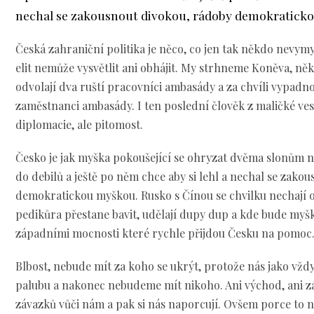
nechal se zakousnout divokou, rádoby demokratick
Česká zahraniční politika je něco, co jen tak někdo nevymy
elit nemůže vysvětlit ani obhájit. My strhneme Koněva, něk
odvolají dva ruští pracovníci ambasády a za chvíli vypadno
zaměstnanci ambasády. I ten poslední člověk z maličké ves
diplomacie, ale pitomost.
Česko je jak myška pokoušející se ohryzat dvěma slonům 
do debilů a ještě po něm chce aby si lehl a nechal se zako
demokratickou myškou. Rusko s Čínou se chvilku nechají ok
pedikůra přestane bavit, udělají dupy dup a kde bude myš
západními mocnosti které rychle přijdou Česku na pomoc
Blbost, nebude mít za koho se ukrýt, protože nás jako vžd
palubu a nakonec nebudeme mít nikoho. Ani východ, ani zá
závazků vůči nám a pak si nás naporcují. Ovšem porce to 