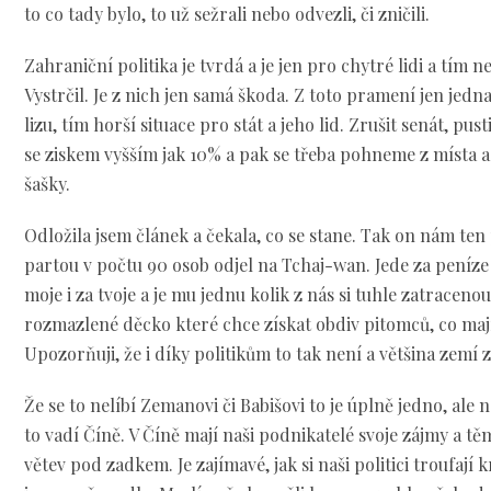
to co tady bylo, to už sežrali nebo odvezli, či zničili.
Zahraniční politika je tvrdá a je jen pro chytré lidi a tím 
Vystrčil. Je z nich jen samá škoda. Z toto pramení jen jedn
lizu, tím horší situace pro stát a jeho lid. Zrušit senát, pu
se ziskem vyšším jak 10% a pak se třeba pohneme z místa 
šašky.
Odložila jsem článek a čekala, co se stane. Tak on nám ten 
partou v počtu 90 osob odjel na Tchaj-wan. Jede za peníz
moje i za tvoje a je mu jednu kolik z nás si tuhle zatracenou
rozmazlené děcko které chce získat obdiv pitomců, co mají 
Upozorňuji, že i díky politikům to tak není a většina zemí 
Že se to nelíbí Zemanovi či Babišovi to je úplně jedno, ale
to vadí Číně. V Číně mají naši podnikatelé svoje zájmy a 
větev pod zadkem. Je zajímavé, jak si naši politici troufají