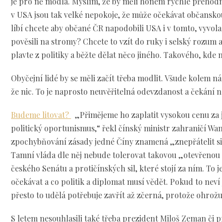
je pro ně modla. Myslím, že by měli honem rychle přehodn
v USA jsou tak velké nepokoje, že může očekávat občansko
líbí chcete aby občané ČR napodobili USA i v tomto, vyvol
pověsili na stromy? Chcete to vzít do ruky i selský rozum
plavte z politiky a běžte dělat něco jiného. Takového, kde
Obyčejní lidé by se měli začít třeba modlit. Všude kolem n
že nic. To je naprosto neuvěřitelná odevzdanost a čekání na
Budeme litovat?
„Přimějeme ho zaplatit vysokou cenu za 
politický oportunismus,“ řekl čínský ministr zahraničí Wa
zpochybňování zásady jedné Číny znamená „znepřátelit si 
Tamní vláda dle něj nebude tolerovat takovou „otevřenou
českého Senátu a protičínských sil, které stojí za ním. To j
očekávat a co politik a diplomat musí vědět. Pokud to neví j
přesto to udělá potřebuje zavřít až zčerná, protože ohrožu
S letem nesouhlasili také třeba prezident Miloš Zeman či 