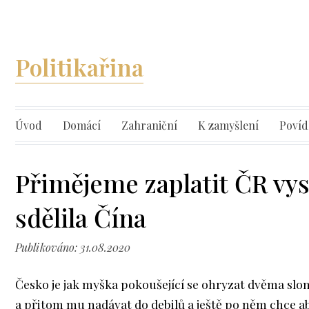
Politikařina
Úvod
Domácí
Zahraniční
K zamyšlení
Povíd
Přimějeme zaplatit ČR vy
sdělila Čína
Publikováno: 31.08.2020
Česko je jak myška pokoušející se ohryzat dvěma sl
a přitom mu nadávat do debilů a ještě po něm chce aby