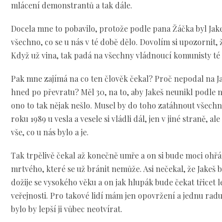
mlácení demonstrantů a tak dále.
Docela mne to pobavilo, protože podle pana Žáčka byl Jak
všechno, co se u nás v té době dělo. Dovolím si upozornit,
Když už vina, tak padá na všechny vládnoucí komunisty té
Pak mne zajímá na co ten člověk čekal? Proč nepodal na J
hned po převratu? Měl 30, na to, aby Jakeš neunikl podle n
ono to tak nějak nešlo. Musel by do toho zatáhnout všechn
roku 1989 u vesla a vesele si vládli dál, jen v jiné straně, a
vše, co u nás bylo a je.
Tak trpělivě čekal až konečně umře a on si bude moci ohřát 
mrtvého, které se už bránit nemůže. Asi nečekal, že Jakeš 
dožije se vysokého věku a on jak hlupák bude čekat třicet l
veřejnosti. Pro takové lidí mám jen opovržení a jednu radu
bylo by lepší ji vůbec neotvírat.