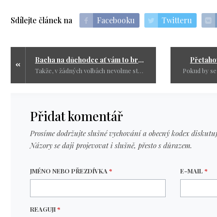
Sdílejte článek na
Facebooku
Twitteru
Bacha na důchodce ať vám to brzo nevytmaví
Přetaho
Takže, v žádných volbách nevolme stranu, která se 25 let ve vládách podílela na devastaci naší vlasti. ODS, ČSSD, KDU-ČSL, TOP O9. Chceme-li konečně pozitivní změnu, nesmíme už v žádných volbách volit nikoho z těchto „expertů“ a stran!
Přidat komentář
Prosíme dodržujte slušné vychování a obecný kodex diskutuj
Názory se daji projevovat i slušně, přesto s důrazem.
JMÉNO NEBO PŘEZDÍVKA
*
E-MAIL
*
REAGUJI
*