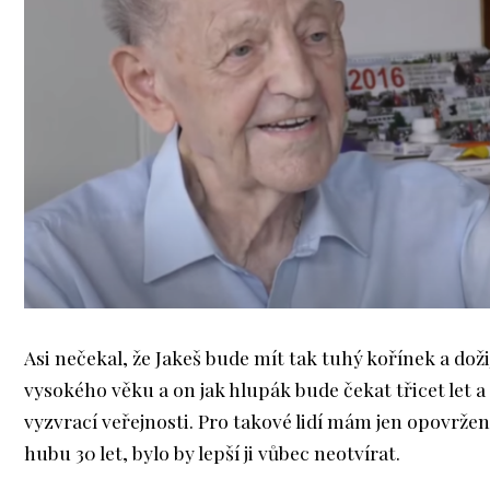
Asi nečekal, že Jakeš bude mít tak tuhý kořínek a doži
vysokého věku a on jak hlupák bude čekat třicet let a
vyzvrací veřejnosti. Pro takové lidí mám jen opovržen
hubu 30 let, bylo by lepší ji vůbec neotvírat.