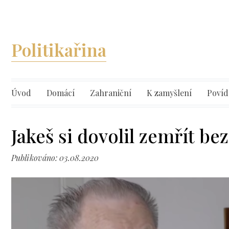
Politikařina
Úvod
Domácí
Zahraniční
K zamyšlení
Povíd
Jakeš si dovolil zemřít be
Publikováno: 03.08.2020