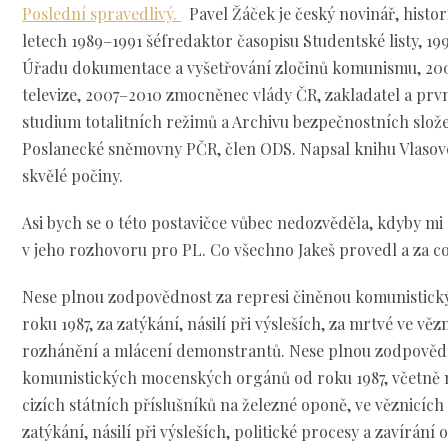
Poslední spravedlivý.
Pavel Žáček je český novinář, historik
letech 1989–1991 šéfredaktor časopisu Studentské listy, 19
Úřadu dokumentace a vyšetřování zločinů komunismu, 20
televize, 2007–2010 zmocněnec vlády ČR, zakladatel a prvn
studium totalitních režimů a Archivu bezpečnostních slože
Poslanecké sněmovny PČR, člen ODS. Napsal knihu Vlasovci
skvělé počiny.
Asi bych se o této postavičce vůbec nedozvěděla, kdyby mi 
v jeho rozhovoru pro PL. Co všechno Jakeš provedl a za co
Nese plnou zodpovědnost za represi činěnou komunistic
roku 1987, za zatýkání, násilí při výsleších, za mrtvé ve věz
rozhánění a mlácení demonstrantů. Nese plnou zodpovědn
komunistických mocenských orgánů od roku 1987, včetně
cizích státních příslušníků na železné oponě, ve věznicíc
zatýkání, násilí při výsleších, politické procesy a zavírán