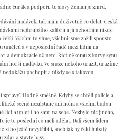
dne čurák a podpořil to slovy Zeman je zmrd.
dávání nadávek, tak mám doživotně co dělat. Česká
adávkami nejhrubšího kalibru a já nehodlám nikde
o řekli. Všichni to víme, všichni jsme zažili spoustu
k u umělců a v neposlední řadě mezi lidmi na
názor a demokracie už není. Říct někomu z kurvy synu
nám horší nadávku. Ve snaze někoho urazit, urazíme
já nedokážu pochopit a nikdy se s takovou
ní zprávy? Hodně směšně. Kdyby se chtěli policie a
olitické scéně nezůstane ani noha a všichni budou
é lidi a upletli ho sami na sebe. Nezbylo nic jiného,
To je to poslední co měli udělat. Dali všem lidem
e si ho ještě nevytříbili, aneb jak by řekl hubatý
u zdar a stavte basy.