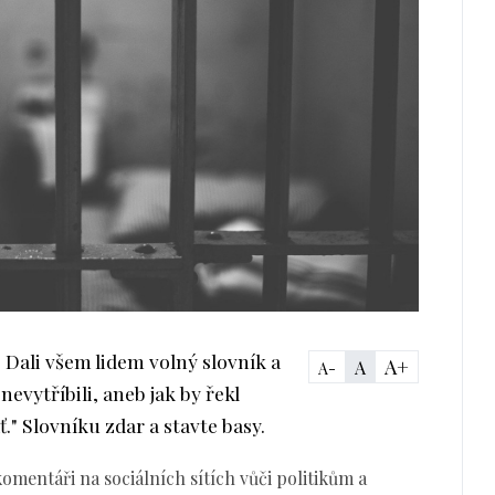
. Dali všem lidem volný slovník a
A+
A
A-
 nevytříbili, aneb jak by řekl
." Slovníku zdar a stavte basy.
entáři na sociálních sítích vůči politikům a