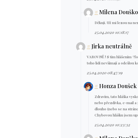
#
Milena Douško
Děkuji. Už mi lezou na ne
25.04.2020 10:18:17
#
Jirka neutrálně
VAROVNĚ ! S tím hlášením \"fo
toho lidi nevšímají a odešlou k
25.04.2020 08:47:19
#
Honza Doušek 
Zdravím, tato hláška vysk
nebo přezdívka, e-mail a 
dlouho (nebo se na stránc
Chybovou hlášku jsem upr
25.04.2020 10:23:32