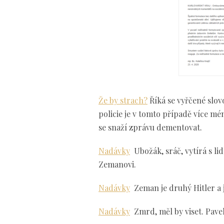
Že by strach?
Říká se vyřčené slov
policie je v tomto případě více mé
se snaží zprávu dementovat.
Nadávky
Ubožák, sráč, vytírá s l
Zemanovi.
Nadávky
Zeman je druhý Hitler a j
Nadávky
Zmrd, měl by viset. Pave