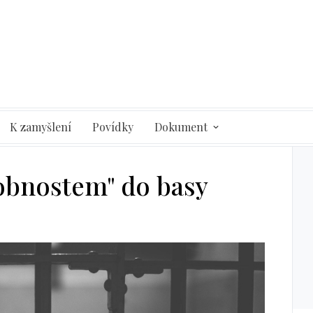
K zamyšlení
Povídky
Dokument
obnostem" do basy