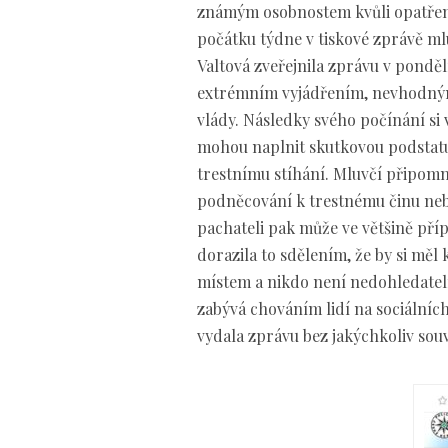
známým osobnostem kvůli opatření
počátku týdne v tiskové zprávě mlu
Valtová zveřejnila zprávu v ponděl
extrémním vyjádřením, nevhodným
vlády. Následky svého počínání s
mohou naplnit skutkovou podstatu 
trestnímu stíhání. Mluvčí připomně
podněcování k trestnému činu neb
pachateli pak může ve většině pří
dorazila to sdělením, že by si mě
místem a nikdo není nedohledatelný
zabývá chováním lidí na sociálních 
vydala zprávu bez jakýchkoliv souv