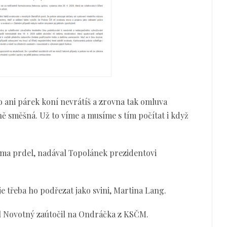
o ani párek koní nevrátíš a zrovna tak omluva
ně směšná. Už to víme a musíme s tím počítat i když
idma prdel, nadával Topolánek prezidentovi
e třeba ho podřezat jako svini, Martina Lang.
l Novotný zaútočil na Ondráčka z KSČM.