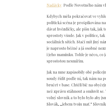
Nadávky
Podle Novotného nám vlá
Kdybych měla pokračovat ve vyhle
politická scéna je prošpikována n
dávat hvězdičky, ale píšu tak, jak t
sprostoty všude. Jak v politice, ta
sociálních sítích. Stačí mít jiný 
je naprosto běžné a já osobně nez
i jeho maminku. Tohle je něco, co 
sprostotou nesmířím.
Jak na mne zapůsobily obě policej
soudy řídit podle ní, tak nám na p
bručet v base. Chtěli bič na obyčejn
než zprávu stáhnout a omluvit se. 
volný slovník a to bylo bylo aby jsm
Slovák, „jebem tvoju mať.“ Slovník