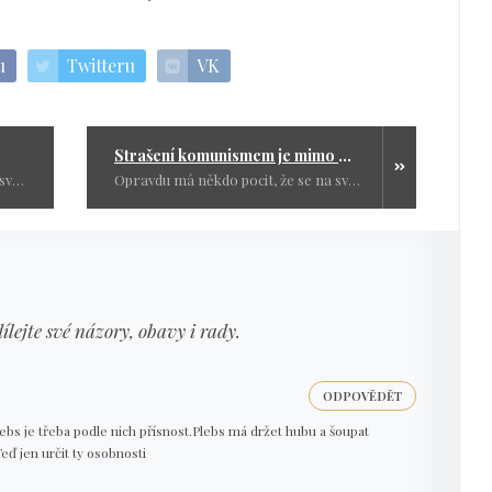
u
Twitteru
VK
Strašení komunismem je mimo mísu
Titulovat Ruskou vládu jako vládní svině, jak to chce opravdu hodně hloupého člověka. Tak a teď už tu máme bezva triumvirát. Novotný, Kolář, Janda. Ke ke komu tohle trio patří? ODS a TOPka.
Opravdu má někdo pocit, že se na světě směřuje ke komunismu? Neustále to čtu a slyším ze všech stran, ale já to tak nevnímám a nic nenasvědčuje tomu, že by snad dělnická třída měla převzít otěže vládnutí.
dílejte své názory, obavy i rady.
ODPOVĚDĚT
plebs je třeba podle nich přísnost.Plebs má držet hubu a šoupat
eď jen určit ty osobnosti