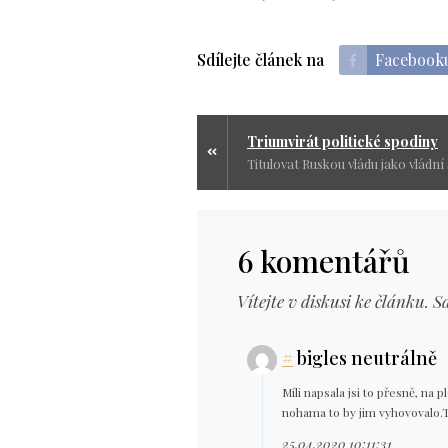
Sdílejte článek na
Facebook
Triumvirát politické spodiny
6 komentářů
Vítejte v diskusi ke článku. S
#
bigles neutrálně
Míli napsala jsi to přesně, na 
nohama to by jim vyhovovalo.T
25.04.2020 10:11:31