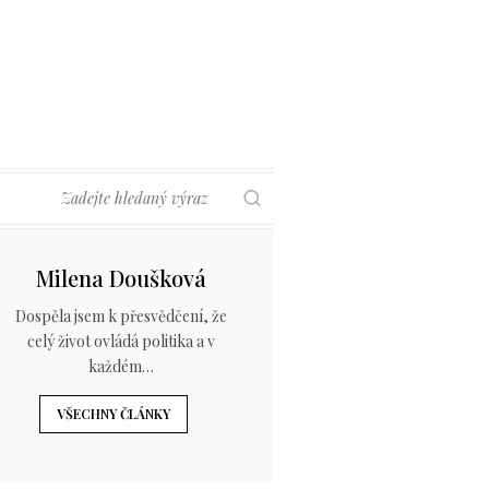
Hledat
Milena Doušková
Dospěla jsem k přesvědčení, že
celý život ovládá politika a v
každém…
VŠECHNY ČLÁNKY