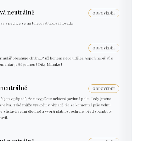
vá neutrálně
ODPOVĚDĚT
rvy a nechce se mi tolerovat taková hovada.
ODPOVĚDĚT
rmulář obsahuje chyby...\" už honem něco udělej. Aspoň napiš ať si
omentář ještě jednou ! Díky Milunko !
neutrálně
ODPOVĚDĚT
očí jen v případě, že nevypíšete některá povinná pole. Tedy Jméno
zpráva. Také může vyskočit v případě, že se komentář píše velmi
e zůstává velmi dlouho) a vyprší platnost ochrany před spamboty.
avil.