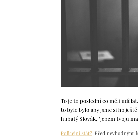
To je to poslední co měli udělat
to bylo bylo aby jsme si ho ještě
hubatý Slovák, "jebem tvoju mať
Policejní stát?
Před nevhodnými kom