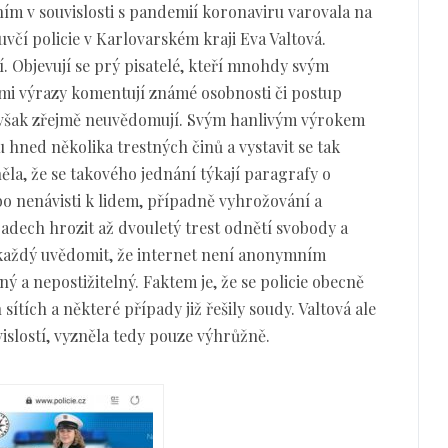
m v souvislosti s pandemií koronaviru varovala na
včí policie v Karlovarském kraji Eva Valtová.
í. Objevují se prý pisatelé, kteří mnohdy svým
i výrazy komentují známé osobnosti či postup
i však zřejmě neuvědomují. Svým hanlivým výrokem
hned několika trestných činů a vystavit se tak
la, že se takového jednání týkají paragrafy o
o nenávisti k lidem, případně vyhrožování a
padech hrozit až dvouletý trest odnětí svobody a
l každý uvědomit, že internet není anonymním
 a nepostižitelný. Faktem je, že se policie obecně
sítích a některé případy již řešily soudy. Valtová ale
islostí, vyzněla tedy pouze výhrůžně.