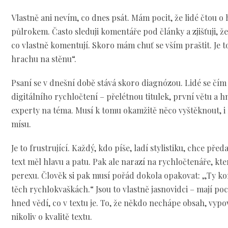
Vlastně ani nevím, co dnes psát. Mám pocit, že lidé čtou 
půlrokem. Často sleduji komentáře pod články a zjišťuji, že
co vlastně komentují. Skoro mám chuť se vším praštit. Je
hrachu na stěnu“.
Psaní se v dnešní době stává skoro diagnózou. Lidé se čím
digitálního rychločtení – přelétnou titulek, první větu a hn
experty na téma. Musí k tomu okamžitě něco vyštěknout, i
mísu.
Je to frustrující. Každý, kdo píše, ladí stylistiku, chce pře
text měl hlavu a patu. Pak ale narazí na rychločtenáře, kte
perexu. Člověk si pak musí pořád dokola opakovat: „Ty ko
těch rychlokvaškách.“ Jsou to vlastně jasnovidci – mají poci
hned vědí, co v textu je. To, že někdo nechápe obsah, vypo
nikoliv o kvalitě textu.