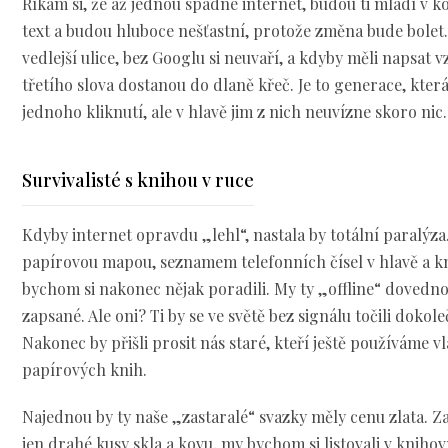
Říkám si, že až jednou spadne internet, budou ti mladí v
text a budou hluboce nešťastní, protože změna bude bolet.
vedlejší ulice, bez Googlu si neuvaří, a kdyby měli napsat 
třetího slova dostanou do dlaně křeč. Je to generace, kte
jednoho kliknutí, ale v hlavě jim z nich neuvízne skoro nic.
Survivalisté s knihou v ruce
Kdyby internet opravdu „lehl“, nastala by totální paralýza.
papírovou mapou, seznamem telefonních čísel v hlavě a k
bychom si nakonec nějak poradili. My ty „offline“ dovedn
zapsané. Ale oni? Ti by se ve světě bez signálu točili dokol
Nakonec by přišli prosit nás staré, kteří ještě používáme v
papírových knih.
Najednou by ty naše „zastaralé“ svazky měly cenu zlata. Z
jen drahé kusy skla a kovu, my bychom si listovali v knihovn