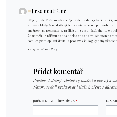
#
Jirka neutrálně
Už je pozdě. Naše mladá naděje bude hledat aplikaci na nštípání
zimou a hlady. Nás, dožívajících, se nikdo na nic ptát nebude ....
možnost ani nenapadne. Hrdlil jsem se s \"mlaďochem\" o pouh
že zaměňuje příčinu za následek a on to nebyl schopen pochop
tom, co jsem opustil školu už prosazování logiky pány učitele n
13.04.2026 18:48:23
Přidat komentář
Prosíme dodržujte slušné vychování a obecný kode
Názory se daji projevovat i slušně, přesto s důraz
JMÉNO NEBO PŘEZDÍVKA
*
E-MAI