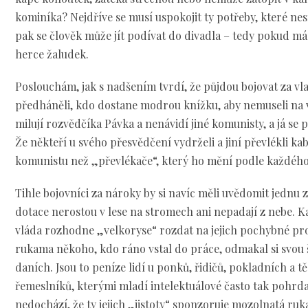
kominíka? Nejdříve se musí uspokojit ty potřeby, které ne
pak se člověk může jít podívat do divadla – tedy pokud má
herce žaludek.
Poslouchám, jak s nadšením tvrdí, že půjdou bojovat za vla
předháněli, kdo dostane modrou knížku, aby nemuseli na 
milují rozvědčíka Pávka a nenávidí jiné komunisty, a já se p
Že někteří u svého přesvědčení vydrželi a jiní převlékli 
komunistu než „převlékače“, který ho mění podle každého
Tihle bojovníci za nároky by si navíc měli uvědomit jednu 
dotace nerostou v lese na stromech ani nepadají z nebe. K
vláda rozhodne „velkoryse“ rozdat na jejich pochybné pro
rukama někoho, kdo ráno vstal do práce, odmakal si svou š
daních. Jsou to peníze lidí u ponků, řidičů, pokladních a 
řemeslníků, kterými mladí intelektuálové často tak pohrdají.
nedochází, že ty jejich „jistoty“ sponzoruje mozolnatá ru