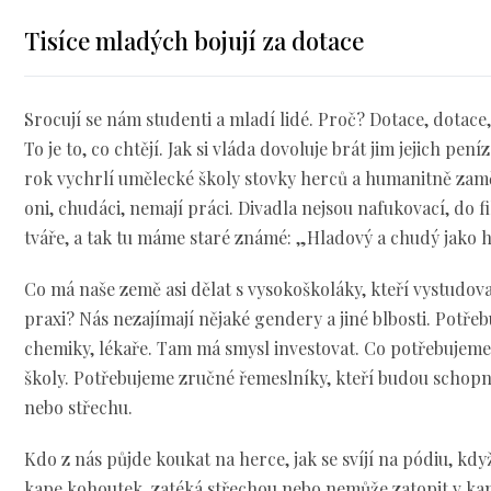
Tisíce mladých bojují za dotace
Srocují se nám studenti a mladí lidé. Proč? Dotace, dotace,
To je to, co chtějí. Jak si vláda dovoluje brát jim jejich pen
rok vychrlí umělecké školy stovky herců a humanitně zam
oni, chudáci, nemají práci. Divadla nejsou nafukovací, do 
tváře, a tak tu máme staré známé: „Hladový a chudý jako h
Co má naše země asi dělat s vysokoškoláky, kteří vystudov
praxi? Nás nezajímají nějaké gendery a jiné blbosti. Potřeb
chemiky, lékaře. Tam má smysl investovat. Co potřebujeme 
školy. Potřebujeme zručné řemeslníky, kteří budou schopni
nebo střechu.
Kdo z nás půjde koukat na herce, jak se svíjí na pódiu, k
kape kohoutek, zatéká střechou nebo nemůže zatopit v ka