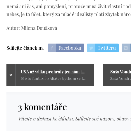
nemá ani čas, ani pomyšlení, protože musí živit vlastní ro
nebes, je to účet, který za mladé idealisty platí zbytek nár
Autor: Milena Doušková
Sdílejte článek na
Facebooku
Twitteru
USA už válku prohrály jen nám to neřekly?
Místo fantazií o Aljašce bychom se tedy měli raději zajímat o to, proč se „vítěz“ tak usilovně dožaduje pomoci od ostatních. Odpověď je totiž zřejmá: skutečný vítěz vypadá úplně jinak.
3 komentáře
Vítejte v diskusi ke článku. Sdílejte své názory, obavy 