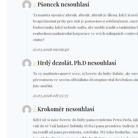
#
Pšoncek nesouhlasí
Ta mantra opozice zbrojit, zbrojit, zbrojit je šílená, když si 
bezpečnostní prvky pro stát je potravinová soběstačnost, en
budou tanky, když nebude nafta, aby mohly jezdit a tankistům 
rozhodnou nadnárodní korporace ve svých nákupních centrec
ciziny?
21.03.2026 09:09:40
#
Hrdý dezolát, Ph.D nesouhlasí
To vy, ma8nstreamové ovce, si berete do huby Babiše, ale ozv
převratnem ve xsvém of8ciálním životopisu vítal Sovětskou oku
Jste směšní.
21.03.2026 08:33:37
#
Krokoměr nesouhlasí
Když už si zase berete do huby pana rezidenta Petra Pavla, j
vzít do té Vaší laskavé hubinky třeba i pana premiéra Andreje
na rozdíl od pana prezidenta, estébáka. Prý toho hodného. Ano