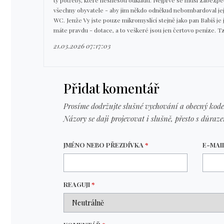
ty potřeby, které nesnesou odkladu. Nejprve se musí zabezpe
všechny obyvatele - aby jim někdo odněkud nebombardoval jej
WC. Jenže Vy jste pouze mikromyslící stejně jako pan Babiš j
máte pravdu - dotace, a to veškeré jsou jen čertovo peníze. T
21.03.2026 07:17:03
Přidat komentář
Prosíme dodržujte slušné vychování a obecný kode
Názory se daji projevovat i slušně, přesto s důraz
JMÉNO NEBO PŘEZDÍVKA
*
E-MAI
REAGUJI
*