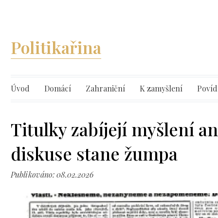
Politikařina
Úvod
Domácí
Zahraniční
K zamyšlení
Povíd
Titulky zabíjejí myšlení a
diskuse stane žumpa
Publikováno: 08.02.2026