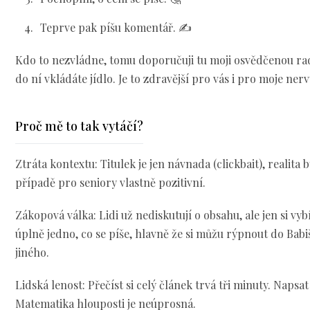
Teprve pak píšu komentář. ✍️
Kdo to nezvládne, tomu doporučuji tu moji osvědčenou radu
do ní vkládáte jídlo. Je to zdravější pro vás i pro moje nerv
Proč mě to tak vytáčí?
Ztráta kontextu: Titulek je jen návnada (clickbait), realita b
případě pro seniory vlastně pozitivní.
Zákopová válka: Lidi už nediskutují o obsahu, ale jen si vybí
úplně jedno, co se píše, hlavně že si můžu rýpnout do Babi
jiného.
Lidská lenost: Přečíst si celý článek trvá tři minuty. Napsa
Matematika hlouposti je neúprosná.