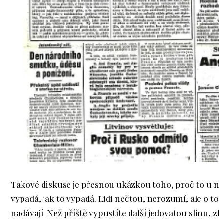
Takové diskuse je přesnou ukázkou toho, proč to u 
vypadá, jak to vypadá. Lidi nečtou, nerozumí, ale o to
nadávají. Než příště vypustíte další jedovatou slinu, zk