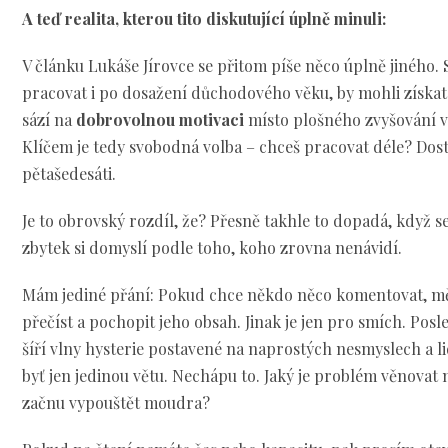
A teď realita, kterou tito diskutující úplně minuli:
V článku Lukáše Jírovce se přitom píše něco úplně jiného. 
pracovat i po dosažení důchodového věku, by mohli získat 
sází na
dobrovolnou motivaci
místo plošného zvyšování 
Klíčem je tedy svobodná volba – chceš pracovat déle? Dost
pětašedesáti.
Je to obrovský rozdíl, že? Přesně takhle to dopadá, když se 
zbytek si domyslí podle toho, koho zrovna nenávidí.
Mám jediné přání: Pokud chce někdo něco komentovat, měl
přečíst a pochopit jeho obsah. Jinak je jen pro smích. Pos
šíří vlny hysterie postavené na naprostých nesmyslech a lide
byť jen jedinou větu. Nechápu to. Jaký je problém věnovat
začnu vypouštět moudra?