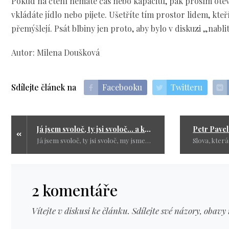
Pokud na čtení nemáte čas nebo kapacitu, pak prosím oteví
vkládáte jídlo nebo pijete. Ušetříte tím prostor lidem, kte
přemýšlejí. Psát blbiny jen proto, aby bylo v diskuzi „nablit
Autor: Milena Doušková
Sdílejte článek na
Facebooku
Twitteru
Já jsem svoloč, ty jsi svoloč... a komu tím prospějete?
Já jsem svoloč, ty jsi svoloč, my jsme svoloč. - On je špína, ona je špína, oni jsou špína.
2 komentáře
Vítejte v diskusi ke článku. Sdílejte své názory, obavy 