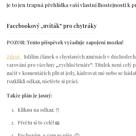
je to jen trapná přehlídka vaší vlastní lhostejnosti k p
Facebookový „uvíták“ pro chytráky
POZOR: Tento příspěvek vyžaduje zapojení mozku!
Zdroj:
Sdílím článek o chystaných změnách v důchodech
varování pro všechny „rychločtenáře“: Titulek není celý 
začít v komentářích plivat jedy, kádrovat mě nebo se hádat 
rozklikli odkaz, ušetřete si práci.
Takže plán je jasný:
Kliknu na odkaz. 🖱️
Přečtu si to celé! 📖
Pochopím, o čem se píše. 🤔