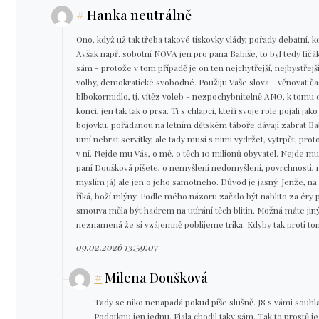
#
Hanka neutrálně
Ono, když už tak třeba takové tiskovky vlády, pořady debatní, k
Avšak např. sobotní NOVA jen pro pana Babiše, to byl tedy fičá
sám - protože v tom případě je on ten nejchytřejší, nejbystřejší,
volby, demokratické svobodné. Použiju Vaše slova - věnovat ča
blbokormidlo, tj. vítěz voleb - nezpochybnitelně ANO, k tomu o
konci, jen tak tak o prsa. Ti s chlapci, kteří svoje role pojal
bojovku, pořádanou na letním dětském táboře dávají zabrat Bab
umí nebrat servítky, ale tady musí s nimi vydržet, vytrpět, prot
v ní. Nejde mu Vás, o mě, o těch 10 milionů obyvatel. Nejde mu a
paní Doušková píšete, o nemyšlení nedomyšlení, povrchnosti, m
myslím já) ale jen o jeho samotného. Důvod je jasný. Jenže, n
říká, boží mlýny. Podle mého názoru začalo být nablito za éry
smouva měla být hadrem na utírání těch blitin. Možná máte jiný n
neznamená že si vzájemně poblijeme trika. Kdyby tak proti to
09.02.2026 13:59:07
#
Milena Doušková
Tady se niko nenapadá pokud píše slušně. J8 s vámi souhla
Podotknu jen jednu. Fiala chodil taky sám. Tak to prostě je