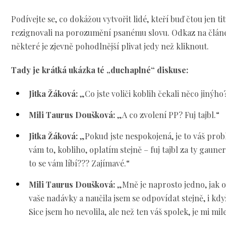
Podívejte se, co dokážou vytvořit lidé, kteří buď čtou jen t
rezignovali na porozumění psanému slovu. Odkaz na článek
některé je zjevně pohodlnější plivat jedy než kliknout.
Tady je krátká ukázka té „duchaplné“ diskuse:
Jitka Žáková:
„Co jste voliči koblih čekali něco jinýho
Mili Taurus Doušková:
„A co zvolení PP? Fuj tajbl.“
Jitka Žáková:
„Pokud jste nespokojená, je to váš probl
vám to, kobliho, oplatím stejně – fuj tajbl za ty gauner
to se vám líbí??? Zajímavé.“
Mili Taurus Doušková:
„Mně je naprosto jedno, jak o
vaše nadávky a naučila jsem se odpovídat stejně, i kdy
Sice jsem ho nevolila, ale než ten váš spolek, je mi mile